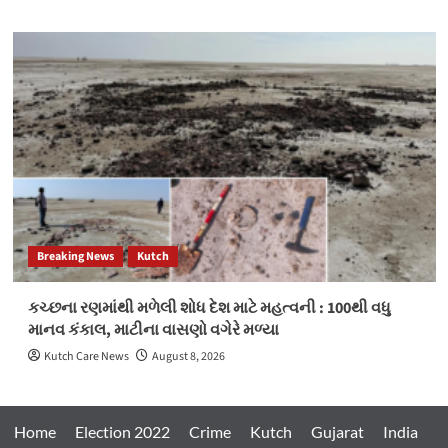
Breaking News
Kutch
કચ્છના રણમાંથી મળેલી શોધ દેશ માટે મહત્વની : 100થી વધુ
માનવ કંકાલ, માટીના વાસણો વગેરે મળ્યા
Kutch Care News
August 8, 2026
Home
Election 2022
Crime
Kutch
Gujarat
India