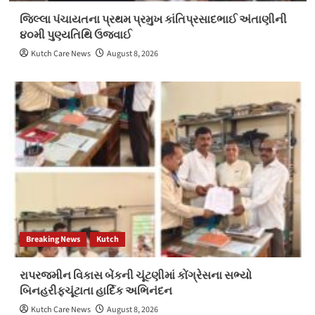
જિલ્લા પંચાયતના પ્રથમ પ્રમુખ કાંતિપ્રસાદભાઈ અંતાણીની
૪૦મી પુણ્યતિથિ ઉજવાઈ
Kutch Care News
August 8, 2026
Breaking News
Kutch
રાપરજમીન વિકાસ બેંકની ચૂંટણીમાં કોંગ્રેસના સભ્યો
બિનહરીફચૂંટાતા હાર્દિક અભિનંદન
Kutch Care News
August 8, 2026