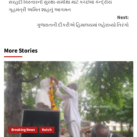
સરહદી વિસ્તારની સુરક્ષા-સમીક્ષા માટે કચ્છમાં કેન્દ્રીય
navigation
ગૃહમંત્રી અમિત શાહનું આગમન
Next:
ગુજરાતની દીકરીએ હિમાલયમાં લહેરાવ્યો તિરંગો
More Stories
Breaking News
Kutch