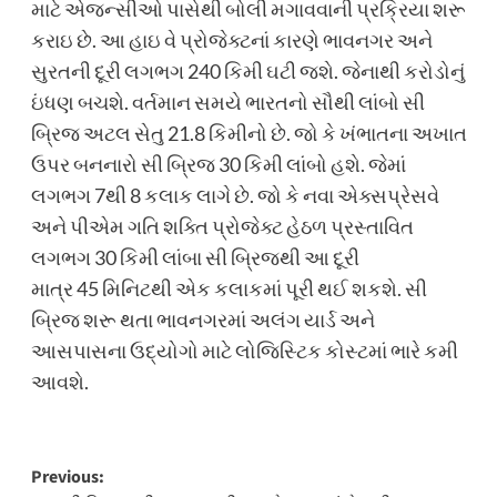
માટે એજન્સીઓ પાસેથી બોલી મગાવવાની પ્રક્રિયા શરૂ
કરાઇ છે. આ હાઇ વે પ્રોજેક્ટનાં કારણે ભાવનગર અને
સુરતની દૂરી લગભગ 240 કિમી ઘટી જશે. જેનાથી કરોડોનું
ઇંધણ બચશે. વર્તમાન સમયે ભારતનો સૌથી લાંબો સી
બ્રિજ અટલ સેતુ 21.8 કિમીનો છે. જો કે ખંભાતના અખાત
ઉપર બનનારો સી બ્રિજ 30 કિમી લાંબો હશે. જેમાં
લગભગ 7થી 8 કલાક લાગે છે. જો કે નવા એક્સપ્રેસવે
અને પીએમ ગતિ શક્તિ પ્રોજેક્ટ હેઠળ પ્રસ્તાવિત
લગભગ 30 કિમી લાંબા સી બ્રિજથી આ દૂરી
માત્ર 45 મિનિટથી એક કલાકમાં પૂરી થઈ શકશે. સી
બ્રિજ શરૂ થતા ભાવનગરમાં અલંગ યાર્ડ અને
આસપાસના ઉદ્યોગો માટે લોજિસ્ટિક કોસ્ટમાં ભારે કમી
આવશે.
Post
Previous: