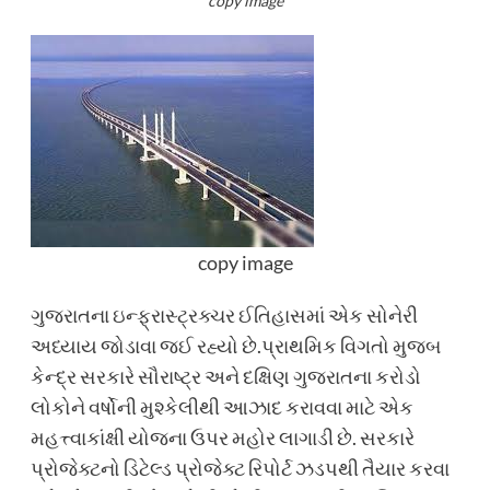
copy image
copy image
ગુજરાતના ઇન્ફ્રાસ્ટ્રક્ચર ઈતિહાસમાં એક સોનેરી
અધ્યાય જોડાવા જઈ રહ્યો છે.પ્રાથમિક વિગતો મુજબ
કેન્દ્ર સરકારે સૌરાષ્ટ્ર અને દક્ષિણ ગુજરાતના કરોડો
લોકોને વર્ષોની મુશ્કેલીથી આઝાદ કરાવવા માટે એક
મહત્ત્વાકાંક્ષી યોજના ઉપર મહોર લાગાડી છે. સરકારે
પ્રોજેક્ટનો ડિટેલ્ડ પ્રોજેક્ટ રિપોર્ટ ઝડપથી તૈયાર કરવા