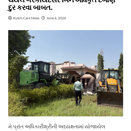
થયેલ ગેરકાયદેસર બિનઅધિકૃત દબાણ
દુર કરવા બાબત.
Kutch Care News
June 6, 2026
મે પ્રાંત અધિકારીશ્રીની અધ્યક્ષતામાં યોજાયેલ