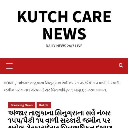
Skip
KUTCH CARE
to
content
NEWS
DAILY NEWS 24/7 LIVE
Primary
Menu
HOME
અંજાર તાલુકાના સિનુગ્રાના સર્વે નંબર ૧૫૫/પૈકી ૧૫ વાળી સરકારી
જમીન પર થયેલ ગેરકાયદેસર બિનઅધિકૃત દબાણ દુર કરવા બાબત.
Breaking News
Kutch
અંજાર તાલુકાના સિનુગ્રાના સર્વે નંબર
૧૫૫/પૈકી ૧૫ વાળી સરકારી જમીન પર