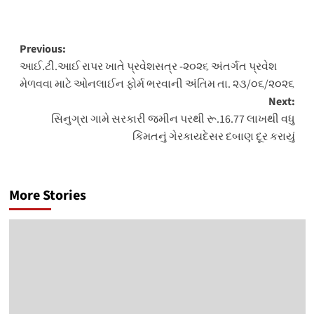
Post
Previous:
આઈ.ટી.આઈ રાપર ખાતે પ્રવેશસત્ર -૨૦૨૬ અંતર્ગત પ્રવેશ
navigation
મેળવવા માટે ઓનલાઈન ફોર્મ ભરવાની અંતિમ તા. ૨૩/૦૬/૨૦૨૬
Next:
સિનુગ્રા ગામે સરકારી જમીન પરથી રૂ.16.77 લાખથી વધુ
કિંમતનું ગેરકાયદેસર દબાણ દૂર કરાયું
More Stories