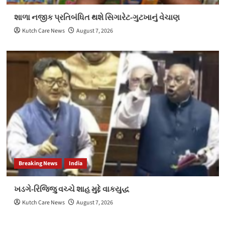
શાળા નજીક પ્રતિબંધિત થશે સિગારેટ-ગુટખાનું વેચાણ
Kutch Care News
August 7, 2026
Breaking News
India
ખડગે-રિજિજુ વચ્ચે શાહ મુદ્દે વાકયુદ્ધ
Kutch Care News
August 7, 2026