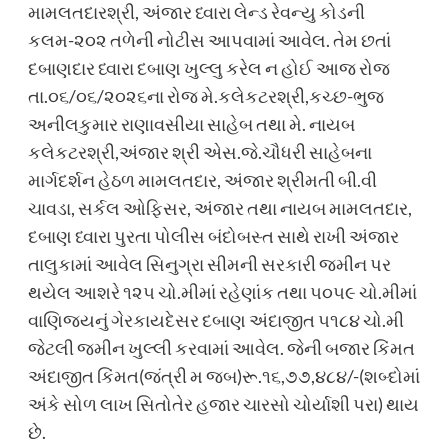
મામલતદારશ્રી, અંજાર ધ્વારા લેન્ડ રેવન્યુ કોડની
કલમ-૨૦૨ તળેની નોટીસ આપવામાં આવેલ. તેમ છતાં
દબાણદાર ધ્વારા દબાણ ખુલ્લુ કરેલ ન હોઈ આજ રોજ
તા.૦૬/૦૬/૨૦૨૬ના રોજ મે.કલેકટરશ્રી,કચ્છ-ભુજ
અનીલકુમાર રાણાવસીયા સાહેબ તથા મે. નાયબ
કલેકટરશ્રી,અંજાર શ્રી એસ.જે.ચૌધરી સાહેબના
માર્ગદર્શન હેઠળ મામલતદાર, અંજાર શ્રીમતી બી.વી
ચાવડા, સર્કલ ઓફિસર, અંજાર તથા નાયબ મામલતદાર,
દબાણ ધ્વારા પુરતા પોલીસ બંદોબસ્ત સાથે રાખી અંજાર
તાલુકામાં આવેલ સિનુગ્રા સીમની સરકારી જમીન પર
થયેલ આશરે ૧૨૫ ચો.મીમાં રહેણાંક તથા ૫૦૫૯ ચો.મીમાં
વાણિજ્યનું ગેરકાયદેસર દબાણ અંદાજીત ૫૧૮૪ ચો.મી
જેટલી જમીન ખુલ્લી કરવામાં આવેલ. જેની બજાર કિંમત
અંદાજીત કિંમત(જંત્રી મ જબ)રૂ.૧૬,૭૭,૪૮૪/-(શબ્દોમાં
અંકે સોળ લાખ સિતોતેર હજાર ચારસો ચોર્યાશી પરા) થાય
છે.