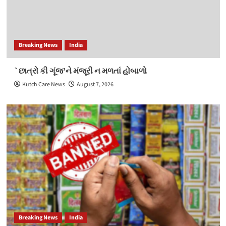
Breaking News
India
`છાત્રો કી ગૂંજ’ને મંજૂરી ન મળતાં હોબાળો
Kutch Care News
August 7, 2026
Breaking News
India