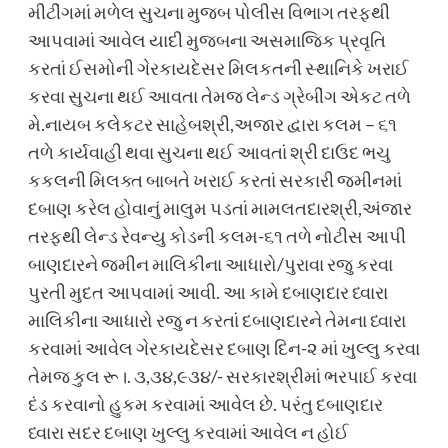
મીટીંગમાં મળેલ સુચના મુજબ પોલીસ વિભાગ તરફથી
આપવામાં આવેલ યાદી મુજબના અસમાજિક પ્રવૃતિ
કરતાં ઈસમોની ગેરકાયદેસર મિલકતની સ્થાનિકે ખરાઈ
કરવા સુચના થઈ આવતા તેમજ લેન્ડ ગ્રેબીંગ એકટ તળે
મે.નાયબ કલેકટર સાહેબશ્રી,અજાર દ્વારા કલમ – ૬૧
તળે કાર્યવાહી થવા સુચના થઈ આવતાં શ્રી દાઉદ ભચુ
કકલની મિલક્ત બાબતે ખરાઈ કરતાં સરકારી જમીનમાં
દબાણ કરેલ હોવાનું માલુમ પડતાં મામલતદારશ્રી,અંજાર
તરફથી લેન્ડ રેવન્યુ કોડની કલમ-૬૧ તળે નોટીસ આપી
બાણદારને જમીન માલિકીના આધારો/પુરાવા રજુ કરવા
પુરતી મુદત આપવામાં આવી. આ કામે દબાણદાર ધ્વારા
માલિકીના આધારો રજુ ન કરતાં દબાણદારને તેમના ધ્વારા
કરવામાં આવેલ ગેરકાયદેસર દબાણ દિન-૨ માં ખુલ્લુ કરવા
તેમજ કુલ રૂ।. ૩,૩૪,૯૩૪/- સરકારશ્રીમાં ભરપાઈ કરવા
દંડ કરવાનો હુકમ કરવામાં આવેલ છે. પરંતુ દબાણદાર
ધ્વારા સદર દબાણ ખુલ્લુ કરવામાં આવેલ ન હોઈ