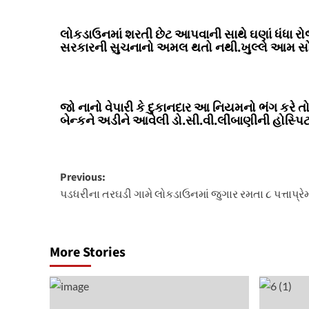
લોકડાઉનમાં શરતી છેટ આપવાની સાથે ઘણાં ધંધા રોજ
સરકારની સુચનાનો અમલ થતો નથી.ખુલ્લે આમ સોસ
જો નાનો વેપારી કે દુકાનદાર આ નિયમનો ભંગ કરે તો
બેન્કને અડીને આવેલી ડો.સી.વી.લીંબાણીની હોસ્પ
Post
Previous:
પડધરીના તરઘડી ગામે લોકડાઉનમાં જુગાર રમતા ૮ પત્તાપ્
navigation
More Stories