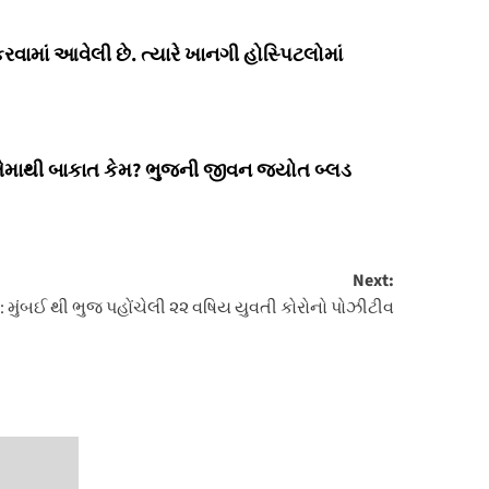
ામાં આવેલી છે. ત્યારે ખાનગી હોસ્પિટલોમાં
રો તેમાથી બાકાત કેમ? ભુજની જીવન જ્યોત બ્લડ
Next:
: મુંબઈ થી ભુજ પહોંચેલી ૨૨ વષિય યુવતી કોરોનો પોઝીટીવ