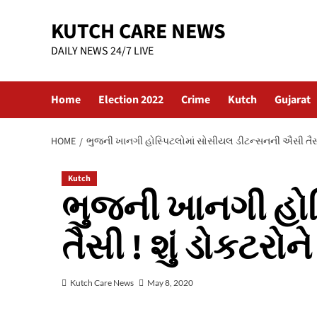
Skip
KUTCH CARE NEWS
to
content
DAILY NEWS 24/7 LIVE
Home
Election 2022
Crime
Kutch
Gujarat
HOME
ભુજની ખાનગી હોસ્પિટલોમાં સોસીયલ ડીટન્સનની ઐસી તૈસી 
Kutch
ભુજની ખાનગી હો
તૈસી ! શું ડોકટરો
Kutch Care News
May 8, 2020