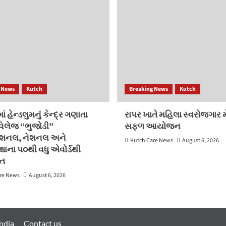
 News
Kutch
Breaking News
Kutch
ં હેન્ડલુમનું કેન્દ્ર ગણાતા
રાપર ખાતે મહિલા સ્વરોજગાર મે
 વિલેજ “ભુજોડી”
સફળ આયોજન
ેશનલ, નેશનલ અને
Kutch Care News
August 6, 2026
્ષાના ૫૦થી વધુ એવોર્ડથી
િત
re News
August 6, 2026
ndia
Contact us