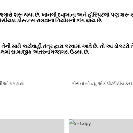
ગારો શરૂ થયા છે. ખાનગી દવાખાના અને હોસ્પિટલો પણ શરૂ કરવ
ીયલ ડીસ્ટન્સ રાખવાના નિયોમનો ભંગ થાય છે.
 તેની સામે કાર્યવાહી તંત્ર દ્વારા કરવામાં આવે છે. તો આ ડોકટ
િટલમાં સામાજીક અંતરના ધજાગરા ઉડયા છે.
રેમીઓ પકડાયા
કોરોના નો વધુ એક પોઝીટીવ કેસ 