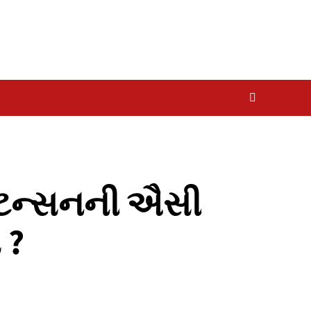
ીટન્સનની ઐસી
 ?