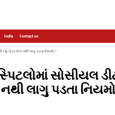
India
Contact us
! શું ડોકટરોને નથી લાગુ પડતા નિયમો ?
સ્પિટલોમાં સોસીયલ ડ
ને નથી લાગુ પડતા નિયમો