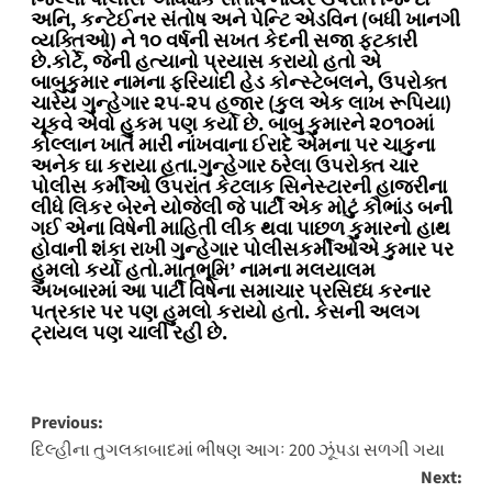
અનિ, કન્ટેઈનર સંતોષ અને પેન્ટિ એડવિન (બધી ખાનગી
વ્યક્તિઓ) ને ૧૦ વર્ષની સખત કેદની સજા ફટકારી
છે.કોર્ટે, જેની હત્યાનો પ્રયાસ કરાયો હતો એ
બાબુકુમાર નામના ફરિયાદી હેડ કોન્સ્ટેબલને, ઉપરોક્ત
ચારેય ગુન્હેગાર ૨૫-૨૫ હજાર (કુલ એક લાખ રૂપિયા)
ચૂકવે એવો હુકમ પણ કર્યો છે. બાબુ કુમારને ૨૦૧૦માં
કોલ્લાન ખાતે મારી નાંખવાના ઈરાદે એમના પર ચાકુના
અનેક ઘા કરાયા હતા.ગુન્હેગાર ઠરેલા ઉપરોક્ત ચાર
પોલીસ કર્મીઓ ઉપરાંત કેટલાક સિનેસ્ટારની હાજરીના
લીધે લિકર બેરને યોજેલી જે પાર્ટી એક મોટું કૌભાંડ બની
ગઈ એના વિષેની માહિતી લીક થવા પાછળ કુમારનો હાથ
હોવાની શંકા રાખી ગુન્હેગાર પોલીસકર્મીઓએ કુમાર પર
હુમલો કર્યો હતો.માતૃભૂમિ’ નામના મલયાલમ
અખબારમાં આ પાર્ટી વિષેના સમાચાર પ્રસિધ્ધ કરનાર
પત્રકાર પર પણ હુમલો કરાયો હતો. કેસની અલગ
ટ્રાયલ પણ ચાલી રહી છે.
Post
Previous:
દિલ્હીના તુગલકાબાદમાં ભીષણ આગઃ 200 ઝૂંપડા સળગી ગયા
navigation
Next: