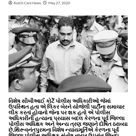
Kutch Care News
May 27, 2020
વિશેષ સીબીઆઈ કોર્ટે પોલીસ અધિકારીઓ જેમાં
ઉપસ્થિત હતા એ લિકર બેરને યોજેલી પાર્ટીના સમાચાર
લીક કરતાં હોવાનો જેના પર શક હતો એ પોલીસ
અધિકારીની હત્યાના પ્રયાસ બદલ કેરળના પૂર્વ જિલ્લા
પોલીસ અધિક્ષક અને અન્ય ત્રણ જણાને દોષિત ઠરાવ્યા
છે.થિરૂવનંતપુરમના વિશેષ ન્યાયમૂર્તિએ કેરળના પૂર્વ
જિલ્લા પોલીસ અધિક્ષક સંતોષ નાયર ઉપરાંત જિન્દા