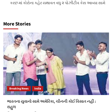
કરછ માં કોરોના કહેર યથાવત વધુ ૨ પોઝીટીવ કેસ આવ્યા સામે
More Stories
Breaking News
India
ભારતના યુવાનો સામે અમેરિકા, ચીનની કોઈ વિસાત નહીં :
રાહુલ