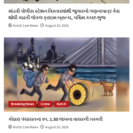
માંડવી પોલીસ સ્ટેશન વિસ્તારમાંથી જુગારનો ગણનાપાત્ર કેસ
શોધી કાઢતી લોકલ ક્રાઇમ બ્રાન્ચ, પશ્ચિમ કચ્છ-ભુજ
Kutch Care News
August 10, 2026
Breaking News
Crime
Kutch
કોઠારા પંચાયતના રૂા. 1.80 લાખના વાયરની તસ્કરી
Kutch Care News
August 10, 2026