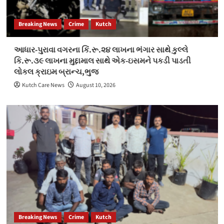
Breaking News
Crime
Kutch
આધાર-પુરાવા વગરના કિં.રૂ.૨૪ લાખના ભંગાર સાથે કુલ્લે
કિ.રૂ.૩૯ લાખના મુદ્દામાલ સાથે એક-ઇસમને પકડી પાડતી
લોકલ ક્રાઇમ બ્રાન્ચ,ભુજ
Kutch Care News
August 10, 2026
Breaking News
Crime
Kutch