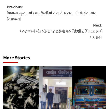
Post
Previous:
વિશાખાપટ્ટનમમાં દવા કંપનીમાં ગેસ લીક થતા બે લોકોના મોત
navigation
નિપજ્યાં
Next:
કચ્છ અને મોરબીના ૧૪ ઇસમો ૫૦ વિદેશી હથિયાર સાથે
પકડાયા
More Stories