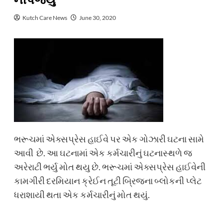
નીપજયું
Kutch Care News
June 30, 2020
ભરૂચમાં એક્સપ્રેસ હાઈવે પર એક ગોઝારી ઘટના સામે
આવી છે. આ ઘટનામાં એક કર્મચારીનું ઘટનાસ્થળે જ
અરેરાટી ભર્યુ મોત થયુ છે. ભરૂચમાં એક્સપ્રેસ હાઈવેની
કામગીરી દરમિયાન ક્રેઈન તૂટી બ્રિજના બ્લોકની પ્લેટ
ધરાશાયી થતા એક કર્મચારીનું મોત થયું.