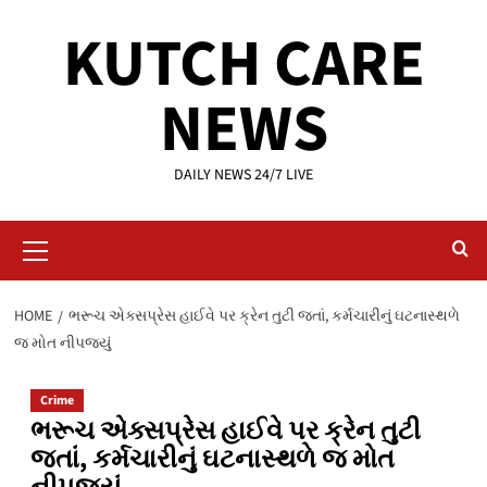
Skip
KUTCH CARE
to
content
NEWS
DAILY NEWS 24/7 LIVE
Primary
Menu
HOME
ભરૂચ એક્સપ્રેસ હાઈવે પર ક્રેન તુટી જતાં, કર્મચારીનું ઘટનાસ્થળે
જ મોત નીપજયું
Crime
ભરૂચ એક્સપ્રેસ હાઈવે પર ક્રેન તુટી
જતાં, કર્મચારીનું ઘટનાસ્થળે જ મોત