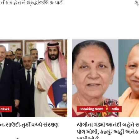
 મનીષાબહેન ને શ્રદ્ધાંજલિ અપાઈ
ભ
 News
Breaking News
India
ન-સાઉદી-તુર્કી વચ્ચે સંરક્ષણ
યોગીના ગઢમાં આનંદી બહેને 
પોલ ખોલી, કહ્યું- અહીં અનેક