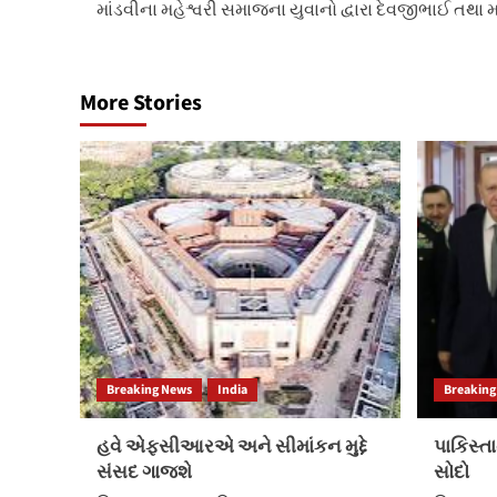
માંડવીના મહેશ્વરી સમાજના યુવાનો દ્વારા દેવજીભાઈ તથા
navigation
More Stories
Breaking News
India
Breaking
હવે એફસીઆરએ અને સીમાંકન મુદ્દે
પાકિસ્તા
સંસદ ગાજશે
સોદો