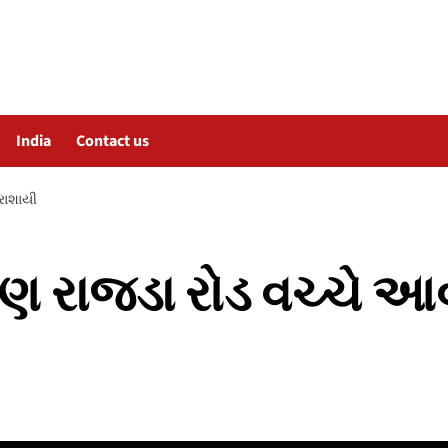
India
Contact us
ધરાશાયી
ડોણ રાજડા રોડ વચ્ચે આ