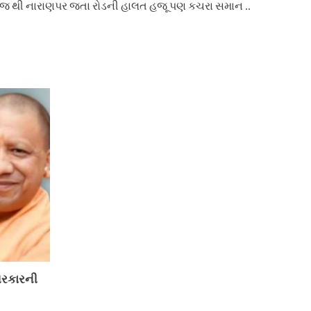
ુજ થી નારાણપર જતા રોડની હાલત હજૂ પણ કચરા સમાન ..
સરકારની