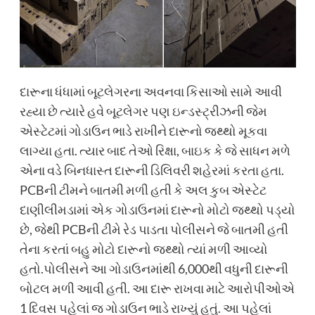
દારૂના ધંધામાં બૂટલેગરના અવનવા કિસાઓ સામે આવી
રહ્યા છે ત્યારે હવે બૂટલેગર પણ ઇન્ડસ્ટ્રીઝની જેમ
એસ્ટેટમાં ગોડાઉન ભાડે રાખીને દારૂનો જથ્થો મૂકવા
લાગ્યા હતા. ત્યાર બાદ તેઓ રિક્ષા, બાઇક કે જે સાધન મળે
એના વડે બિનધાસ્ત દારૂની ડિલિવરી શહેરમાં કરતા હતા.
PCBની ટીમને બાતમી મળી હતી કે અલ કુબ એસ્ટેટ
દાણીલીમડામાં એક ગોડાઉનમાં દારૂનો મોટો જથ્થો પડ્યો
છે, જેથી PCBની ટીમે રેડ પાડતા પોલીસને જે બાતમી હતી
તેના કરતાં બહુ મોટો દારૂનો જથ્થો ત્યાં મળી આવ્યો
હતો.પોલીસને આ ગોડાઉનમાંથી 6,000થી વધુની દારૂની
બોટલ મળી આવી હતી. આ દારૂ રાખવા માટે આરોપીઓએ
1 દિવસ પહેલાં જ ગોડાઉન ભાડે રાખ્યું હતું. આ પહેલાં