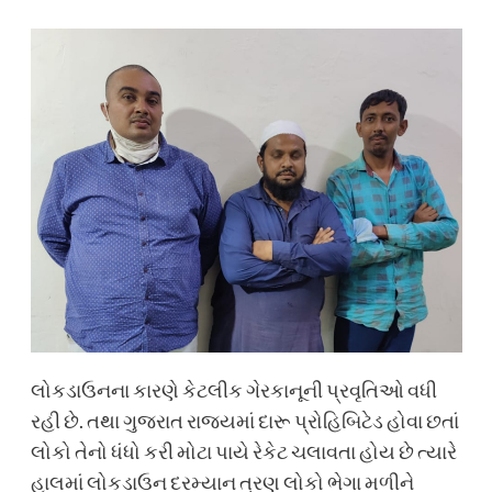
લોકડાઉનના કારણે કેટલીક ગેરકાનૂની પ્રવૃતિઓ વધી
રહી છે. તથા ગુજરાત રાજયમાં દારૂ પ્રોહિબિટેડ હોવા છતાં
લોકો તેનો ધંધો કરી મોટા પાયે રેકેટ ચલાવતા હોય છે ત્યારે
હાલમાં લોકડાઉન દરમ્યાન ત્રણ લોકો ભેગા મળીને