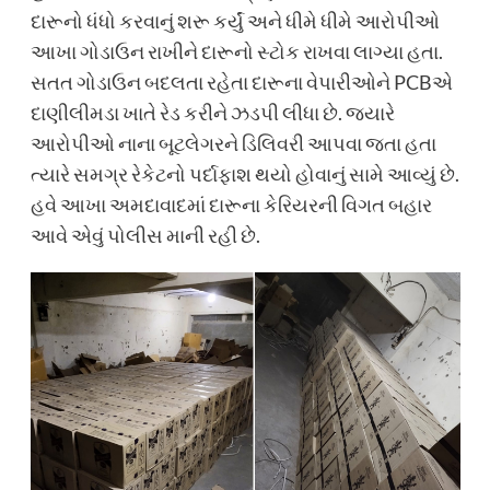
દારૂનો ધંધો કરવાનું શરૂ કર્યું અને ધીમે ધીમે આરોપીઓ
આખા ગોડાઉન રાખીને દારૂનો સ્ટોક રાખવા લાગ્યા હતા.
સતત ગોડાઉન બદલતા રહેતા દારૂના વેપારીઓને PCBએ
દાણીલીમડા ખાતે રેડ કરીને ઝડપી લીધા છે. જ્યારે
આરોપીઓ નાના બૂટલેગરને ડિલિવરી આપવા જતા હતા
ત્યારે સમગ્ર રેકેટનો પર્દાફાશ થયો હોવાનું સામે આવ્યું છે.
હવે આખા અમદાવાદમાં દારૂના કેરિયરની વિગત બહાર
આવે એવું પોલીસ માની રહી છે.