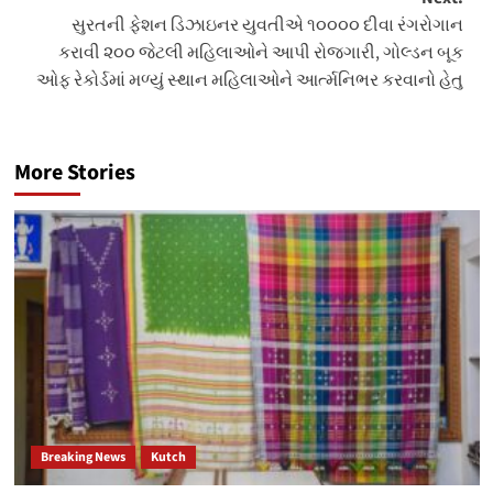
સુરતની ફેશન ડિઝાઇનર યુવતીએ ૧૦૦૦૦ દીવા રંગરોગાન
કરાવી ૨૦૦ જેટલી મહિલાઓને આપી રોજગારી, ગોલ્ડન બૂક
ઓફ રેકોર્ડમાં મળ્યું સ્થાન મહિલાઓને આર્ત્મનિભર કરવાનો હેતુ
More Stories
Breaking News
Kutch