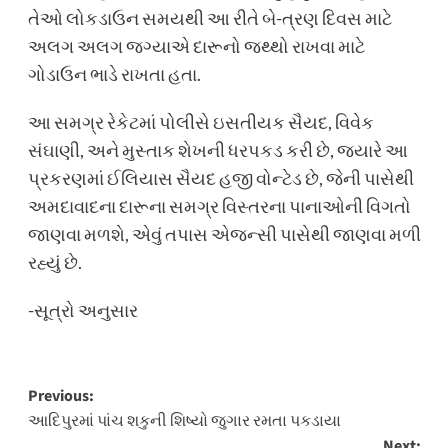
તેઓ લોકડાઉન સમયથી આ રીતે બે-ત્રણ દિવસ માટે
અલગ અલગ જગ્યાએ દારૂનો જથ્થો રાખવા માટે
ગોડાઉન ભાડે રાખતા હતા.
આ સમગ્ર રેકેટમાં પોલીસે ઇસતીયક સૈયદ, વિવેક
સંઘાણી, અને મુસ્તાક શેખની ધરપકડ કરી છે, જ્યારે આ
પ્રકરણમાં ઈલિયાસ સૈયદ હજી વોન્ટેડ છે, જેની પાસેથી
અમદાવાદના દારૂના સમગ્ર વિસ્તરના પાનાઓની વિગતો
જાણવા મળશે, એવું તપાસ એજન્સી પાસેથી જાણવા મળી
રહ્યું છે.
-સૂત્રો અનુસાર
Post
Previous:
આદિપુરમાં પાંચ શકુની શિષ્યો જુગાર રમતા પકડાયા
navigation
Next: