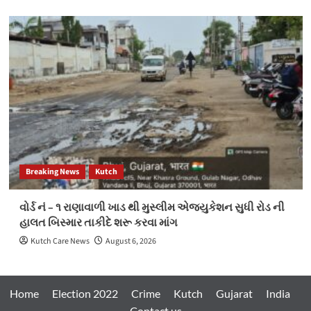
Breaking News
Kutch
વોર્ડ નં – ૧ રાણાવાળી ખાડ થી મુસ્લીમ એજ્યુકેશન સુધી રોડ ની
હાલત બિસ્માર તાકીદે શરૂ કરવા માંગ
Kutch Care News
August 6, 2026
Home
Election 2022
Crime
Kutch
Gujarat
India
Contact us