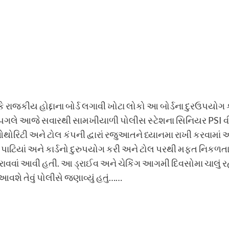
ે રાજકીય હોદ્દાના બોર્ડ લગાવી ખોટા લોકો આ બોર્ડના દુરઉપયોગ
ે આજે સવારથી સામખીયાળી પોલીસ સ્ટેશના સિનિયર PSI વી.જી.
ોરિટી અને ટોલ કંપની દ્વારાં રજુઆતને ધ્યાનમા રાખી કરવામાં 
 પાટિયાં અને કાર્ડનો દુરુપયોગ કરી અને ટોલ પરથી મફત નિકળતા
રાવવાં આવી હતી. આ ડ્રાઈવ અને ચેકિંગ આગમી દિવસોમા ચાલું રહે
આવશે તેવું પોલીસે જણાવ્યું હતું……