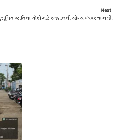
Next:
ુસૂચિત જાતિના લોકો માટે સ્મશાનની યોગ્ય વ્યવસ્થા નથી,