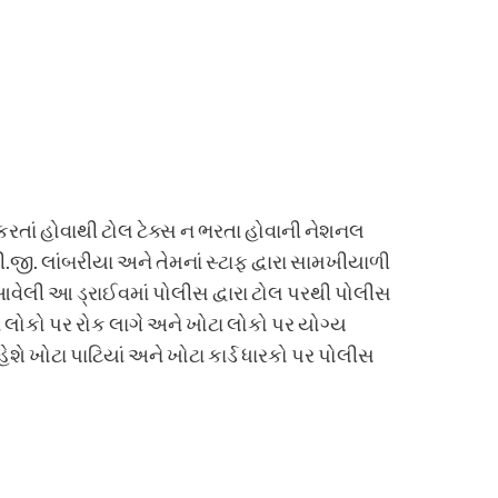
 કરતાં હોવાથી ટોલ ટેક્સ ન ભરતા હોવાની નેશનલ
 લાંબરીયા અને તેમનાં સ્ટાફ દ્વારા સામખીયાળી
આવેલી આ ડ્રાઈવમાં પોલીસ દ્વારા ટોલ પરથી પોલીસ
 લોકો પર રોક લાગે અને ખોટા લોકો પર યોગ્ય
શે ખોટા પાટિયાં અને ખોટા કાર્ડ ધારકો પર પોલીસ