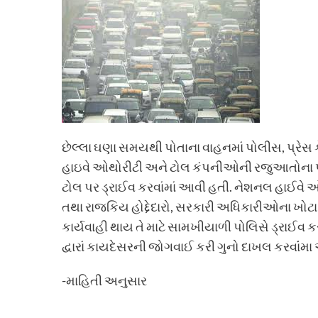
છેલ્લા ઘણા સમયથી પોતાના વાહનમાં પોલીસ, પ્રેસ ક
હાઇવે ઓથોરીટી અને ટોલ કંપનીઓની રજુઆતોના પગલ
ટોલ પર ડ્રાઈવ કરવાંમાં આવી હતી. નેશનલ હાઈવે ઓથ
તથા રાજકિય હોદ્દેદારો, સરકારી અધિકારીઓના ખોટા
કાર્યવાહી થાય તે માટે સામખીયાળી પોલિસે ડ્રાઈવ ક
દ્વારાં કાયદેસરની જોગવાઈ કરી ગુનો દાખલ કરવાંંમા 
-માહિતી અનુસાર