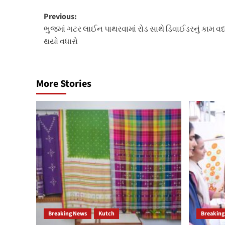
Post
Previous:
ભુજમાં ગટર લાઈન પાથરવામાં રોડ સાથે ડિવાઈડરનું કામ વધ્યુ
navigation
થયો વધારો
More Stories
Breaking News
Kutch
Breaking