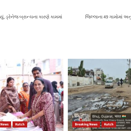
ં, ડ્રેનેજ બ્રાન્ચના કારણે કામમાં
જિલ્લાના 49 ગામોમાં અન
 News
Kutch
Breaking News
Kutch