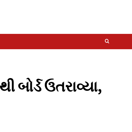
 બોર્ડ ઉતરાવ્યા,