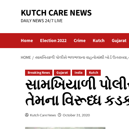
Skip
KUTCH CARE NEWS
to
content
DAILY NEWS 24/7 LIVE
Home
Election 2022
Crime
Kutch
Gujarat
HOME
સામખિયાળી પોલીસે ભલભલાના વાહનોમાંથી બોર્ડ ઉતરાવ્યા, 
Breaking News
Gujarat
India
Kutch
સામખિયાળી પોલીસ
તેમના વિરૂધ્ધ કડ
Kutch Care News
October 31, 2020