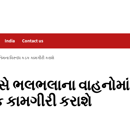
India
Contact us
તેમના વિરૂધ્ધ કડક કામગીરી કરાશે
ે ભલભલાના વાહનોમાંથી
ક કામગીરી કરાશે