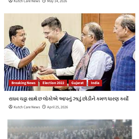
Kutch Care News
May 14, 2026
Breaking News
Election 2022
Gujarat
India
રાઘવ ચઢ્ઢા સાથે છ લોકોએ આપનું ઝાડું છોડીને કમળ ધારણ કર્યો
Kutch Care News
April 25, 2026