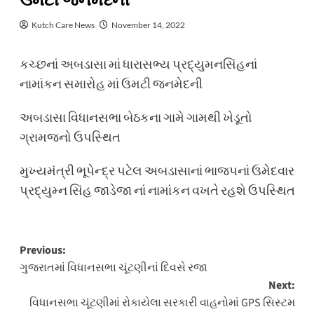
ઉમટી જનમેદની
Kutch Care News
November 14, 2022
કચ્છનાં અબડાસા માં ધારાસભ્ય પ્રદ્યુમનસિંહનાં
નામાંકન સમારોહ માં ઉમટી જનમેદની
અબડાસા વિધાનસભા બેઠકના ગામે ગામથી ખેડૂતો
ગ્રામજનો ઉપસ્થિત
મુખ્યમંત્રી ભૂપેન્દ્ર પટેલ અબડાસાનાં ભાજપનાં ઉમેદવાર
પ્રદ્યુમ્ન સિંહ જાડેજા નાં નામાંકન વખતે રહશે ઉપસ્થિત
Post
Previous:
ગુજરાતમાં વિધાનસભા ચૂંટણીનાં દિવસે રજા
navigation
Next:
વિધાનસભા ચૂંટણીમાં રોકાયેલા સરકારી વાહનોમાં GPS સિસ્ટમ