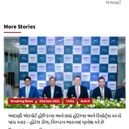
લગાવાઈ
More Stories
Breaking News
Election 2022
India
Kutch
અદાણી એરપોર્ટ હોલ્ડિંગ્સ અને IHG હોટેલ્સ અને રિસોર્ટ્સ વચ્ચે
પાંચ કરાર – હોટેલ ડીલ; કિમ્પ્ટન ભારતમાં પ્રવેશ કરે છે