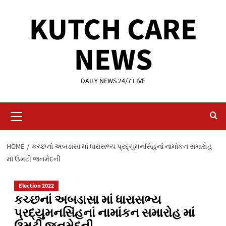
Skip
KUTCH CARE
to
content
NEWS
DAILY NEWS 24/7 LIVE
Primary
Menu
HOME
કચ્છનાં અબડાસા માં ધારાસભ્ય પ્રદ્યુમનસિંહનાં નામાંકન સમારોહ
માં ઉમટી જનમેદની
Election 2022
કચ્છનાં અબડાસા માં ધારાસભ્ય
પ્રદ્યુમનસિંહનાં નામાંકન સમારોહ માં