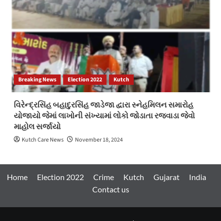
Breaking News
Election 2022
Kutch
વિરેન્દ્રસિંહ બહાદુરસિંહ જાડેજા દ્વારા સ્નેહમિલન સમારોહ
યોજાયો જેમાં લાખોની સંખ્યામાં લોકો જોડાતા રજવાડા જેવો
માહોલ સર્જાયો
Kutch Care News
November 18, 2024
Home
Election 2022
Crime
Kutch
Gujarat
India
Contact us