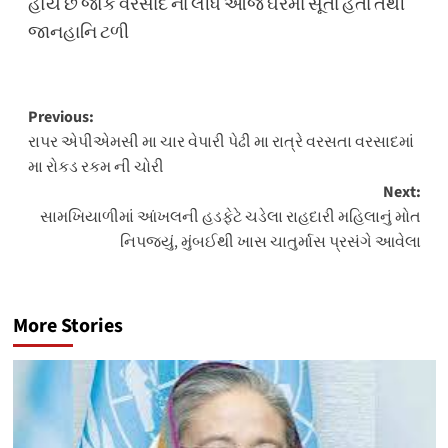
હોય છે જોકે વરસાદ ના લીધે આજે ઘરમાં સૂતાં હતાં તેથી
જાનહાનિ ટળી
Post
Previous:
રાપર એપીએમસી મા ચાર વેપારી પેઢી મા રાત્રે વરસતા વરસાદમાં
navigation
મા રોકડ રકમ ની ચોરી
Next:
સામખિયાળીમાં આંખલની હડફેટે ચડેલા રાહદારી મહિલાનું મોત
નિપજ્યું, મુંબઈથી ખાસ ચાતુર્માસ પ્રસંગે આવેલા
More Stories