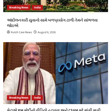
Breaking News
India
આંદોલનકારી યુવાનો સામે બળપ્રયોગ ટાળી તેમને સાંભળવા
જોઇએ
Kutch Care News
August 6, 2026
Breaking News
India
મેટાએ PM મોદીનો વીડિયો હટાવવા અને CSAM મુદ્દે માંગી માફી