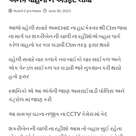
અનેક વાહનો ને અડફેટે લીધા
Kutch Care News
June 30, 2023
આજે વહેલી સવારે અમદાવાદ ના હાટકેસ્વર થી Ctm જવા
ના માર્ગ પર શકરીબેન ની ચાલી ના રહીશોએ બહાર પાર્ક
કરેલ વાહનો પર કાર ચડાવી Ctm તરફ ફરાર થયો
વહેલી સવારે ચાર કલાકે નવ બાઈકો ચાર સાઈકલ અને
એક પેન્ડલ સાઈકલ પર ચડાવી ભારે નુકશાન કરી થયો
હતો ફરાર
સ્થનિકો એ આ અંગેની જાણ અમરાઈવાડી પોલિસ અને
કંટ્રોલ માં જાણ કરી
આ સમગ્ર ઘટના નજીક ના CCTV કેમેરા માં કેદ
શકરીબેન ની ચાલી ના રહીશો આમ તો બહાર સુઈ રહેતા