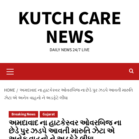
Skip
KUTCH CARE
to
content
NEWS
DAILY NEWS 24/7 LIVE
Primary
Menu
HOME
અમદાવાદ ના હાટકેસ્વર ઓવરબિજ ના છેડે પુર ઝડપે આવતી મારુતિ
ઝેટા એ અનેક વાહનો ને અડફેટે લીધા
Breaking News
Gujarat
અમદાવાદ ના હાટકેસ્વર ઓવરબિજ ના
છેડે પુર ઝડપે આવતી મારુતિ ઝેટા એ