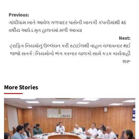
Post
Previous:
ગાંધીધામ ખાતે આવેલ ગળપાદર પાસેની ખાનગી કંપનીમાંથી 46
navigation
વર્ષીય આધેડ મૃત હાલતમાં મળી આવ્યા
Next:
ટ્રાફિક નિયમોનું ઉલ્લંઘન કરી સ્ટાઈલથી વાહન ચલાવનાર થઈ
જજો સતર્ક : નિયમોનો ભંગ કરનાર ચાલકો સામે કડક કાર્યવાહી
શરૂ
More Stories