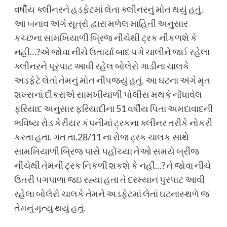
વર્ષીય ક્લીનરને હડફેટમાં લેતા ક્લીનરનું મોત થયું હતું.
આ બનાવ અંગે સૂત્રો દ્વારા મળેલ માહિતી અનુસાર
કચ્છના સામખિયાળી બ્રિજ નીચેથી ટ્રક નીકળશે કે
નહી…?એ જોવા નીચે ઉતાર્યા બાદ પગે ચાલીને જઈ રહેલા
ક્લીનરને પૂરપાટ આવી રહેલ બોલેરો ગાડીના ચાલકે
અડફેટે લેતાં તેમનું મોત નીપજ્યું હતું. આ ઘટના અંગે મૃત
શખ્સનાં દીકરાએ સામખીયાળી પોલીસ મથકે નોંધાવેલ
ફરિયાદ અનુસાર ફરિયાદીના 51 વર્ષીય પિતા અમદાવાદની
ભવિષ્ય રોડ કેરીયર કંપનીમાં ટ્રકના ક્લીનર તરીકે નોકરી
કરતા હતા. ગત તા.28/11 ના રોજ ટ્રક ચાલક સાથે
સામખિયાળી બ્રિજ પાસે પહોંચ્યા તેઓ સમયે બ્રીજ
નીચેથી તેમની ટ્રક નિકળી શકશે કે નહીં…? તે જોવા નીચે
ઉતરી પગપાળા જઇ રહ્યા હતા તે દરમ્યાન પુરપાટ આવી
રહેલા બોલેરો ચાલકે તેમને અડફેટમાં લેતાં ઘટનાસ્થળે જ
તેમનું મૃત્યુ થયું હતું.