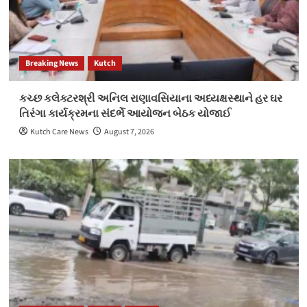
Breaking News
Kutch
કચ્છ કલેક્ટરશ્રી અનિલ રાણાવસિયાના અધ્યક્ષસ્થાને હર ઘર
તિરંગા કાર્યક્રમના સંદર્ભે આયોજન બેઠક યોજાઈ
Kutch Care News
August 7, 2026