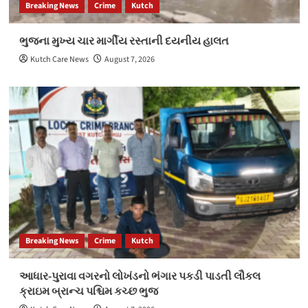
Breaking News
Crime
Kutch
ભુજના મુખ્ય ચાર માર્ગીય રસ્તાની દયનીય હાલત
Kutch Care News
August 7, 2026
Breaking News
Crime
Kutch
આધાર-પુરાવા વગરનો લોખંડનો ભંગાર પકડી પાડતી લૌકલ
ક્રાઇમ બ્રાન્ચ પશ્ચિમ કચ્છ ભુજ