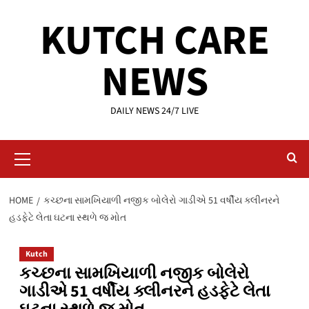
Skip
KUTCH CARE
to
content
NEWS
DAILY NEWS 24/7 LIVE
Primary
Menu
HOME
કચ્છના સામખિયાળી નજીક બોલેરો ગાડીએ 51 વર્ષીય ક્લીનરને
હડફેટે લેતા ઘટના સ્થળે જ મોત
Kutch
કચ્છના સામખિયાળી નજીક બોલેરો
ગાડીએ 51 વર્ષીય ક્લીનરને હડફેટે લેતા