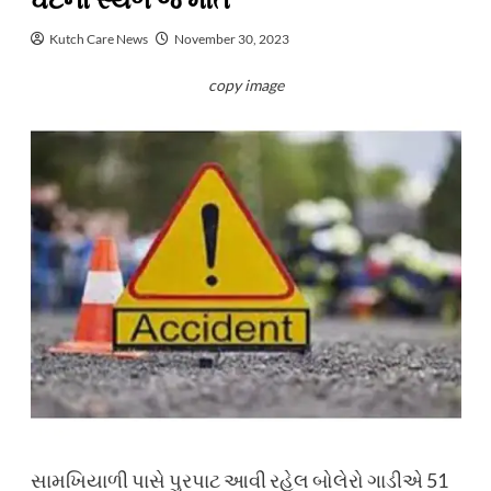
ઘટના સ્થળે જ મોત
Kutch Care News
November 30, 2023
copy image
સામખિયાળી પાસે પુરપાટ આવી રહેલ બોલેરો ગાડીએ 51