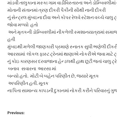
માંડવી તાલુકાના મસ્કા ગામ વાડીવિસ્તારના અને ડોમ્બિવલીમા
મોતાની સંતાનમાં ત્રણ દીકરી પૈકીની સૌથી નાની દીકરી
નું સેન્ટ્રલ મુંબઇના દીવા અને કોપર રેલવે સ્ટેશન વચ્ચે ચા
જોવા મળ્યો હતો
અને મૃતકની ડોમ્બિવલીમાં નીકળેલી સ્મશાનયાત્રામાં સમ
હતી
મુંબઇથી મળેલી જાણકારી પ્રમાણે સ્નાતક સુધી ભણેલી દીકર
આરસામાં લોકલ ફાસ્ટ ટ્રેનમાં થાણાએ નોકરીએ જવા માટે ટ્ર
નું કોઇ કારણસર દરવાજાના હેન્ડલથી હાથ છૂટી જતાં ચાલુ ટ્રે
બનાવ સવારના આરસા માં
બન્યો હતો. મોટી બે બહેન પરિણીત છે, જ્યારે મૂતક
અપરિણીત હતી. મૂતક
ના પિતા સામાન્ય કાપડની દુકાનમાં નોકરી કરીને પરિવારનું ગ
Post
Previous: