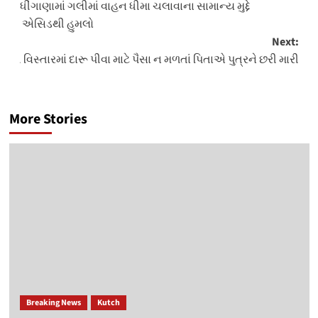
ધીંગાણામાં ગલીમાં વાહન ધીમા ચલાવાના સામાન્ય મુદ્દે
navigation
એસિડથી હુમલો
Next:
્ટી વિસ્તારમાં દારૂ પીવા માટે પૈસા ન મળતાં પિતાએ પુત્રને છરી મારી
More Stories
Breaking News
Kutch