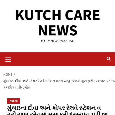
Skip
KUTCH CARE
to
content
NEWS
DAILY NEWS 24/7 LIVE
Primary
Menu
HOME
મુંબઇના દીવા અને કોપર રેલવે સ્ટેશન વચ્ચે ચાલુ ટ્રેનમાં મુસાફરી દરમ્યાન પડી
કચ્છી યુવતીનું મોત
Kutch
મુંબઇના દીવા અને કોપર રેલવે સ્ટેશન વ
ચ્ચે ચાલુ ટ્રેનમાં મુસાફરી દરમ્યાન પડી જ