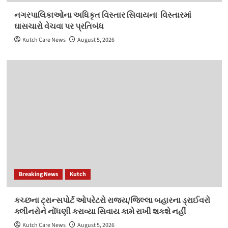
નગરપાલિકાઓના અધિકૃત વિસ્‍તાર સિવાયના વિસ્‍તારમાં
ઘાસચારો વેચવા પર પ્રતિબંધ
Kutch Care News
August 5, 2026
Breaking News
Kutch
કચ્‍છના ટ્રાન્‍સપોર્ટ ઓપરેટરો રાજ્ય/જિલ્‍લા બહારના ડ્રાઈવરો
ક્લીનરોને નોંધણી કરાવ્‍યા સિવાય કામે રાખી શકશે નહીં
Kutch Care News
August 5, 2026