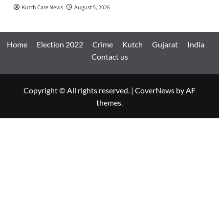
Kutch Care News
August 5, 2026
Home
Election 2022
Crime
Kutch
Gujarat
India
Contact us
Copyright © All rights reserved.
|
CoverNews
by AF
themes.