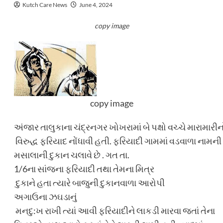
Kutch Care News
June 4, 2024
copy image
copy image
અંજાર તાલુકાના ચંદ્રનગર ખોખરામાં બે પક્ષો વચ્ચે મારામા
વિરુદ્ધ ફરિયાદ નોંધાવી હતી. ફરિયાદી ગામમાં વડવાળા નામની
મસાલાની દુકાન ચલાવે છે . ગત તા.
1/6ના સાંજના ફરિયાદી તથા તેમના મિત્ર
દુકાને હતા ત્યારે બાજુની દુકાનવાળા આરોપી
અગાઉના ઝઘડાનું
મનદુ:ખ રાખી ત્યાં આવી ફરિયાદીને લાકડી મારવા જતાં તેના