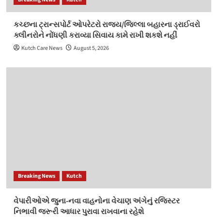
કચ્‍છના ટ્રાન્‍સપોર્ટ ઓપરેટરો રાજ્ય/જિલ્‍લા બહારના ડ્રાઈવરો
ક્લીનરોને નોંધણી કરાવ્‍યા સિવાય કામે રાખી શકશે નહીં
Kutch Care News
August 5, 2026
Breaking News
Kutch
વેપારીઓએ જુના-નવા વાહનોના વેચાણ અંગેનું રજિસ્ટર
નિભાવી જરૂરી આધાર પુરાવા રાખવાના રહેશે