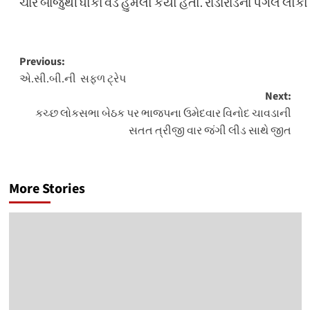
ચારે બાજુથી ધોકા વડે હુમલો કર્યો હતો. રાડારાડના પગલે લ
Post
Previous:
એ.સી.બી.ની સફળ ટ્રેપ
navigation
Next:
કચ્છ લોકસભા બેઠક પર ભાજપના ઉમેદવાર વિનોદ ચાવડાની
સતત ત્રીજી વાર જંગી લીડ સાથે જીત
More Stories