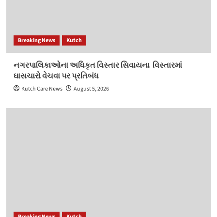
Breaking News
Kutch
નગરપાલિકાઓના અધિકૃત વિસ્‍તાર સિવાયના વિસ્‍તારમાં
ઘાસચારો વેચવા પર પ્રતિબંધ
Kutch Care News
August 5, 2026
Breaking News
Kutch