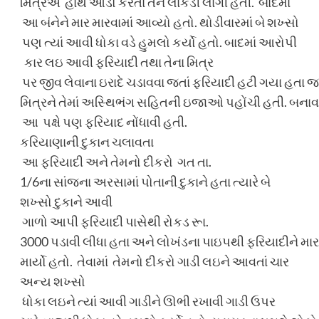
મિત્રએ હાથ આડો કરતાં તેને લાકડી લાગી હતી. બાદમાં
આ બંનેને માર મારવામાં આવ્યો હતો. થોડીવારમાં બે શખ્સો
પણ ત્યાં આવી ધોકા વડે હુમલો કર્યો હતો. બાદમાં આરોપી
કાર લઇ આવી ફરિયાદી તથા તેના મિત્ર
પર જીવ લેવાના ઇરાદે ચડાવવા જતાં ફરિયાદી હટી ગયા હતા જ્ય
મિત્રને તેમાં અસ્થિભંગ સહિતની ઇજાઓ પહોંચી હતી. બનાવન
આ પક્ષે પણ ફરિયાદ નોંધાવી હતી.
કરિયાણાની દુકાન ચલાવતા
આ ફરિયાદી અને તેમનો દીકરો ગત તા.
1/6ના સાંજના અરસામાં પોતાની દુકાને હતા ત્યારે બે
શખ્સો દુકાને આવી
ગાળો આપી ફરિયાદી પાસેથી રોકડ રૂા.
3000 પડાવી લીધા હતા અને લોખંડના પાઇપથી ફરિયાદીને મા
માર્યો હતો. તેવામાં તેમનો દીકરો ગાડી લઇને આવતાં ચાર
અન્ય શખ્સો
ધોકા લઇને ત્યાં આવી ગાડીને ઊભી રખાવી ગાડી ઉપર