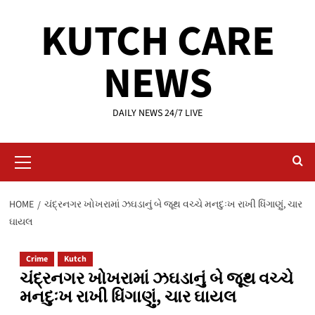
Skip
KUTCH CARE
to
content
NEWS
DAILY NEWS 24/7 LIVE
Primary
Menu
HOME
ચંદ્રનગર ખોખરામાં ઝઘડાનું બે જૂથ વચ્ચે મનદુઃખ રાખી ધિંગાણું, ચાર
ઘાયલ
Crime
Kutch
ચંદ્રનગર ખોખરામાં ઝઘડાનું બે જૂથ વચ્ચે
મનદુઃખ રાખી ધિંગાણું, ચાર ઘાયલ