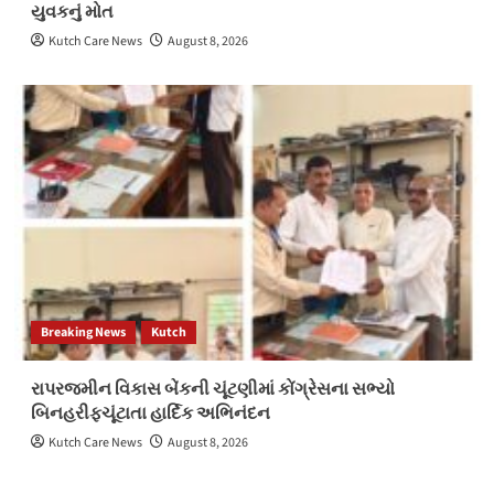
યુવકનું મોત
Kutch Care News
August 8, 2026
Breaking News
Kutch
રાપરજમીન વિકાસ બેંકની ચૂંટણીમાં કોંગ્રેસના સભ્યો
બિનહરીફચૂંટાતા હાર્દિક અભિનંદન
Kutch Care News
August 8, 2026