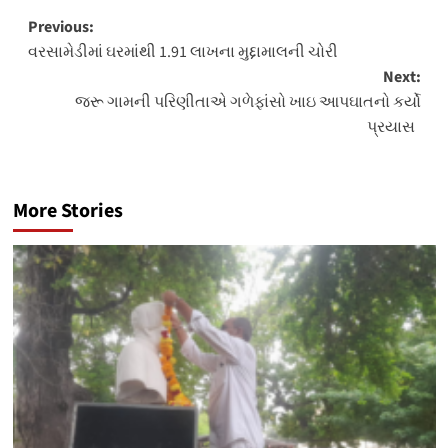
Post
Previous:
વરસામેડીમાં ઘરમાંથી 1.91 લાખના મુદ્દામાલની ચોરી
navigation
Next:
જરૂ ગામની પરિણીતાએ ગળેફાંસો ખાઇ આપઘાતનો કર્યો
પ્રયાસ
More Stories