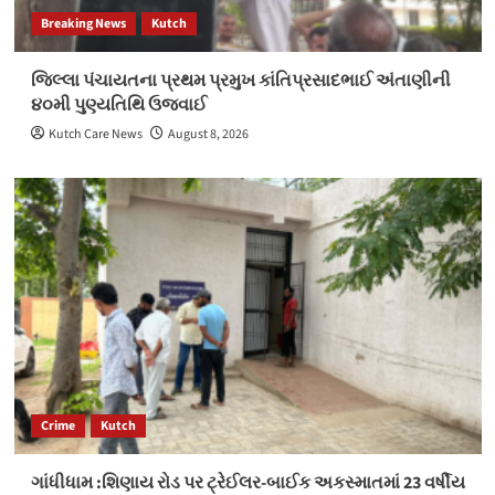
Breaking News
Kutch
જિલ્લા પંચાયતના પ્રથમ પ્રમુખ કાંતિપ્રસાદભાઈ અંતાણીની
૪૦મી પુણ્યતિથિ ઉજવાઈ
Kutch Care News
August 8, 2026
Crime
Kutch
ગાંધીધામ :શિણાય રોડ પર ટ્રેઈલર-બાઈક અકસ્માતમાં 23 વર્ષીય