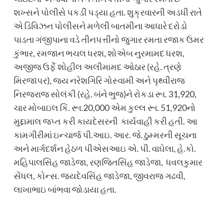
શખ્સને પોલીસે પકડી પડ્યા હતા. શુક્રવારની અડધી રાતે
એ ડિવિઝન પોલીસને મળેલી બાતમીના આધારે દરોડો
પાડતા ગંજીપાના વડે તીનપત્તીનો જુગાર રમતા રજાક ઉમર
કુંભાર, રમજાન ભચલ ધરશ, શોએબ નુરમામદ ધરશ,
અજીજ ઉર્ફે શોહીલ અલીમામદ ઓઠાર (રહે. ત્રણે
મિરજાપર), જય નરેશગિરિ ગોસ્વામી અને પૃથ્વીરાજ
નિરજરાજ સોલંકી (રહે. બંને ભુજ)ને રોકડા રૂા. 31,920,
ચાર મોબાઇલ કિં. રૂા.20,000 એમ કુલ્લ રૂા. 51,920નો
મુદ્દામાલ જપ્ત કરી કાયદેસરની કાર્યવાહી કરી હતી. આ
કામગીરીમાં ઇન્ચાર્જ પી.આઇ. આર. જે. ઠુમ્મરની સૂચના
અને માર્ગદર્શન હેઠળ પીએસઆઇ એ. પી. વાઘેલા, હે.કો.
મહિપાલસિંહ જાડેજા, રણજિતસિંહ જાડેજા, ધવલકુમાર
સેંધલ, કોન્સ. જયદેવસિંહ જાડેજા, જીવરાજ ગઢવી,
લાખાભાઇ બાંભવા જોડાયા હતા.