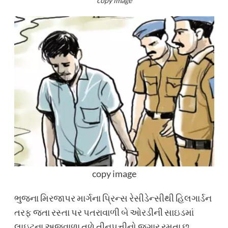
copy image
copy image
ભુજના મિરજાપર માર્ગના પ્રિન્સ રેસીડેન્સીથી હિલગાર્ડન
તરફ જતા રસ્તા પર પતરાવાળી બે ઓરડીની સાઇડમાં
લાઇટના અજવાળા તળે તીનપત્તીનો જુગાર રમતા છ