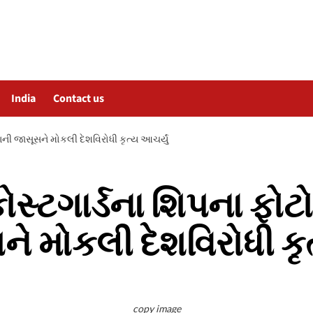
India
Contact us
ાની જાસૂસને મોકલી દેશવિરોધી કૃત્ય આચર્યું
કોસ્ટગાર્ડના શિપના ફો
ે મોકલી દેશવિરોધી કૃત
copy image