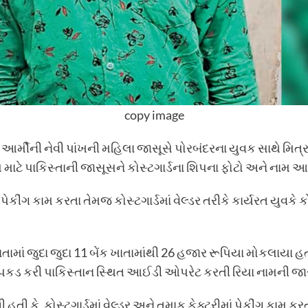
copy image
ાન આર્મીની નેવી પાંખની મહિલા જાસૂસે પોરબંદરના યુવક સાથે મિ
કમ માટે પાકિસ્તાની જાસૂસને કોસ્ટગાર્ડના શિપના ફોટો અને નામ
કીંગ કામ કરતા તેમજ કોસ્ટગાર્ડમાં વેલ્ડર તરીકે કાર્યરત યુવકે 
માં જુદા જુદા 11 બેંક ખાતામાંથી 26 હજાર રૂપિયા મોકલાયા હ
પકડ કરી પાકિસ્તાન સ્થિત આઈડી ઓપરેટ કરતી રિયા નામની જાસ
ે, કોસ્ટગાર્ડમાં વેલ્ડર અને તમાકુ ફેક્ટરીમાં પેકીંગ કામ કરત