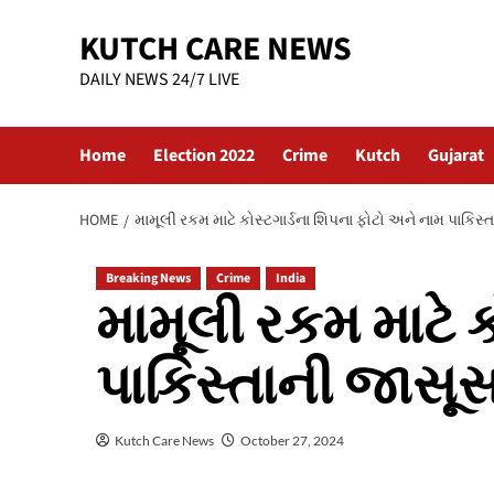
Skip
KUTCH CARE NEWS
to
content
DAILY NEWS 24/7 LIVE
Home
Election 2022
Crime
Kutch
Gujarat
HOME
મામૂલી રકમ માટે કોસ્ટગાર્ડના શિપના ફોટો અને નામ પાકિસ્ત
Breaking News
Crime
India
મામૂલી રકમ માટે 
પાકિસ્તાની જાસૂસન
Kutch Care News
October 27, 2024