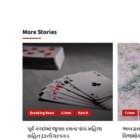
navigation
More Stories
Breaking News
Crime
Kutch
Crime
પૂર્વ કચ્છમાં જુગાર રમતા પાંચ મહિલા
અબડાસાન
સહિત 11ની ધરપકડ
વિજશોકથ