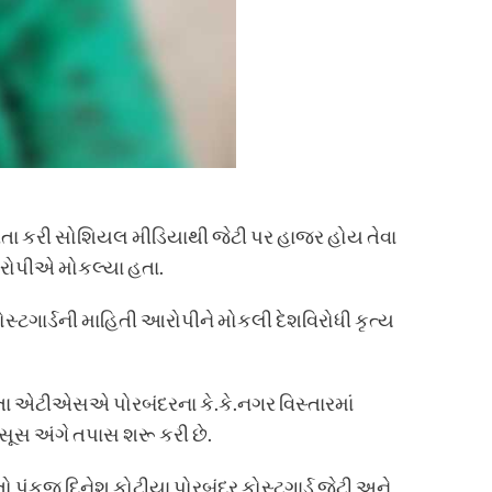
ત્રતા કરી સોશિયલ મીડિયાથી જેટી પર હાજર હોય તેવા
 આરોપીએ મોકલ્યા હતા.
કોસ્ટગાર્ડની માહિતી આરોપીને મોકલી દેશવિરોધી કૃત્ય
તા એટીએસએ પોરબંદરના કે.કે.નગર વિસ્તારમાં
ૂસ અંગે તપાસ શરૂ કરી છે.
ો પંકજ દિનેશ કોટીયા પોરબંદર કોસ્ટગાર્ડ જેટી અને