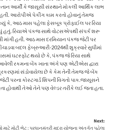
તાન આર્મી કે જાસૂસી સંસ્થાને મોકલી આર્થિક લાભ
ી. આરોપીએ પેકીંગ કામ કરતો હોવાનું તેમજ
ાવ્યું કે, આઠ માસ પહેલા ફેસબૂક પ્રોફાઈલ પર રિયા
્યું હતું. રિયાએ પંકજ સાથે વોટસએપથી સંપર્ક શરૂ
તી માંગી હતી. આઠ માસ દરમિયાન પંકજ જેટી પર
ચાડવા બદલ ફેબ્રુઆરી-2024થી શુક્રવારે સુધીમાં
ાં ઘટસ્ફોટ થયો છે કે, પંકજ જે રિયા સાથે
ેલી રકમના બેંક ખાતા અંગે પણ એટીએસ દ્વારા
કરણમાં સંડોવાયેલા છે કે કેમ તેની તેમજ જે બેંક
ર જેટી પરના કોસ્ટગાર્ડ શિપની વિગતો પાક.જાસૂસને
 કરતા હોવાથી તેઓ તેને પણ વેલ્ડર તરીકે લઈ જતા હતા.
Next:
માટે મોટી ભેટ : પ્રધાનમંત્રી મુદ્રા યોજના અંતર્ગત પહેલા