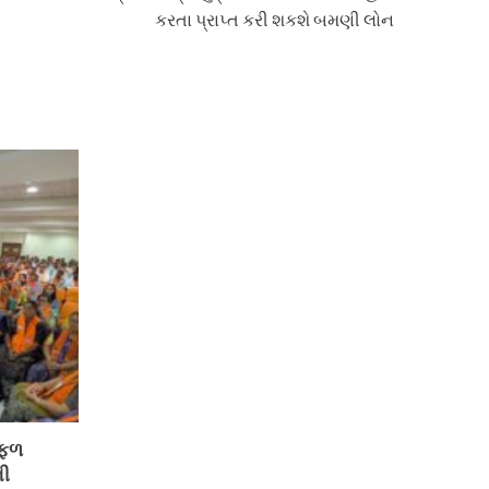
કરતા પ્રાપ્ત કરી શકશે બમણી લોન
સફળ
ની