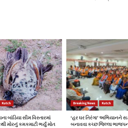
Kutch
Breaking News
Kutch
ા બાંડિયા સીમ વિસ્તારમાં
‘હર ઘર તિરંગા’ અભિયાનને 
ી મોરનું કમકમાટી ભર્યું મોત
બનાવવા કચ્છ જિલ્લા ભાજપ