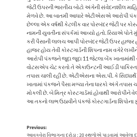
જેટી ઉપરની ભારતીય બોટો અંગેની સંવેદનશીલ માહિત
મેળવે છે. આ બાતમી આધારે એટીએસએ આરોપી પંકજ 
છેલ્લા એક વર્ષથી કેટલીક વાર પોરબંદર જેટી પર કોસ્
નામની યુવતીના સંપર્કમાં આવ્યો હતો. રિયાએ પોતે મ
કરી પૈસાની લાલચ આપી પોરબંદર જેટી ઉપર હાજર હો
હાજર હોય તેવી કોસ્ટગાર્ડની શિપના નામ વગેરે લખ
આરોપી પંકજને જૂદા જૂદા 11 જેટલા બેંક ખાતામાં
વોટસએપ ચેટ કરતો તે એકાઉન્ટની આઈડી પાકિસ્તા
તપાસ ચાલી રહી છે. એટીએસના એસ.પી. કે સિધ્ધાર્થે 
ખાતામાં પંકજને પૈસા મળ્યા તેના ધારકો અંગે તપાસ ચ
મોકલી છે. બે મિત્ર કોસ્ટગાર્ડમાં હોવાથી આરોપીને 
આ તકનો લાભ ઉઠાવીને પંકજે કોસ્ટગાર્ડના શિપોન
Post
Previous:
આવકવેરા વિભાગના દરોડા : 20 સ્થળોએ પાડવામાં આવેલા દર