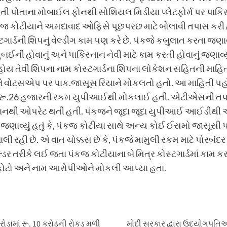
ી પોતાના મોબાઈલ ફોનથી સોશિયલ મિડીયા પ્લેટફોર્મ પર પાકિસ્
કોટીયાને અમદાવાદ ઓફિસે પૂછપરછ માટે બોલાવી તપાસ કરી હત
ટગાર્ડની શિપનું વેલ્ડીંગ કામ પણ કરે છે. પંકજે કબુલાત કરતા જણ
ુંબઈની હોવાનું અને પાકિસ્તાન નેવી માટે કામ કરતી હોવાનું જણાવ
ય તેવી શિપના નામ કોસ્ટગાર્ડના શિપના લોકેશન સહિતની માહિ
ીને વોટસએપ પર પાક.જાસૂસ રિયાને મોકલતો હતો. આ માહિતી પહોં
થી રૂ.26 હજારની રકમ યુપીઆઈથી મોકલાઈ હતી. એટીએસની તપાસમ
નથી ઓપરેટ થતી હતી. પંકજને જૂદા જૂદા યુપીઆઈ આઈડીથી આવ
જણાવ્યું હતું કે, પંકજ કોટીયા સાથે અન્ય કોઈ ઈસમો જાસૂસી પ્ર
ાલી રહી છે. એ વાત ચોક્કસ છે કે, પંકજે મામુલી રકમ માટે પોરબંદ
વેલ્ડર તરીકે લઈ જતા પંકજ કોટીયાના બે મિત્ર કોસ્ટગાર્ડમાં કામ
ા ફોટો અને નામ આરોપીઓને મોકલી આપ્યા હતા.
ોડામાં રૂ. 10 કરોડની રોકડ મળી
મોદી સરકાર દ્વારા ઉદ્યોગપતિઓ 