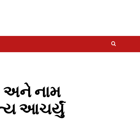
ટો અને નામ
્ય આચર્યું