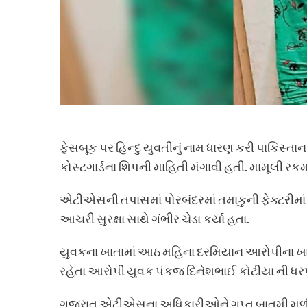
ફેસબૂક પર હિન્દુ યુવતીનું નામ ધારણ કરી પાકિસ્ત
કોસ્ટગાર્ડના શિપની માહિતી મંગાવી હતી. મામૂલી ર
એટીએસની તપાસમાં પોરબંદરમાં તમાકુની ફેક્ટરીમાં પે
આચરી સુરક્ષા સાથે ગંભીર ચેડા કર્યા હતા.
યુવકના ખાતામાં આઠ મહિના દરમિયાન આરોપીના ખાતા
રહેતા આરોપી યુવક પંકજ દિનેશભાઈ કોટીયા ની ધર
ગુજરાત એટીએસના અધિકારીઓને ગુપ્ત બાતમી મળી હતી ક