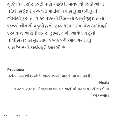
મુક્તિધામ સોસાયટી પાસે આવેલી બાવળની ઝાડીઓમાં
પડેલી સફેદ રંગ અલ્ટો ગાડીમાં તપાસ હાથ ધરી હતી
જેમાંથી કુલ રૂા.1,64,496ની કિંમતનો અંગ્રેજી દારૂનો
જથ્થો નીકળી પડ્યો હતો. હાથ ધરવામાં આવેલ કાર્યવાહી
દરમ્યાન આરોપી શખ્સ હાજર મળી આવેલ ન હતો.
પોલીસે તમામ મુદ્દામાલ કબ્જે કરી આગળની વધુ
કાયદેસરની કાર્યવાહી આરંભી છે.
Post
Previous:
કનૈયાબેમાંથી છ ખેલીઓને ઝડપી પાડતી પધ્ધર પોલીસ
navigation
Next:
રાપર તાલુકાના મેવાસામા બાઇક અને એક્ટિવા વચ્ચે સર્જાયો
અકસ્માત