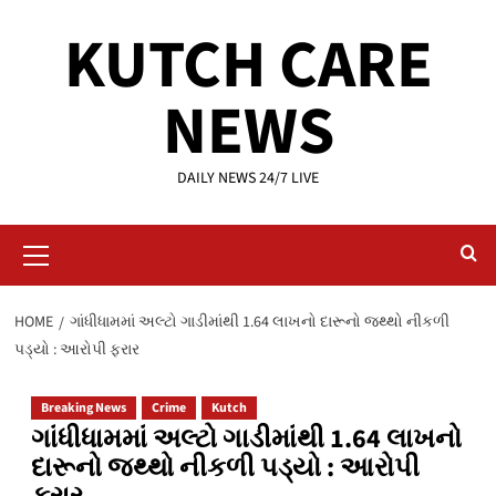
Skip
KUTCH CARE
to
content
NEWS
DAILY NEWS 24/7 LIVE
Primary
Menu
HOME
ગાંધીધામમાં અલ્ટો ગાડીમાંથી 1.64 લાખનો દારૂનો જથ્થો નીકળી
પડ્યો : આરોપી ફરાર
Breaking News
Crime
Kutch
ગાંધીધામમાં અલ્ટો ગાડીમાંથી 1.64 લાખનો
દારૂનો જથ્થો નીકળી પડ્યો : આરોપી