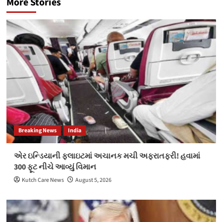
More Stories
Breaking News
India
એર ઇન્ડિયાની ફ્લાઇટમાં અચાનક મચી અફરાતફરી! હવામાં
300 ફૂટ નીચે આવ્યું વિમાન
Kutch Care News
August 5, 2026