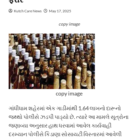
ફરાર
Kutch Care News
May 17, 2025
copy image
copy image
ગાંધીધામ શહેરમાં એક ગાડીમાંથી 1.64 લાખનો દારૂનો
જથ્થો પોલીસે ઝડપી પાડ્યો છે. ત્યારે આ મામલે સૂત્રોના
જણાવ્યા અનુસાર હાથ ધરવામાં આવેલ કાર્યવાહી
દરમ્યાન પોલીસે કિડાણા સોસાયટી વિસ્તારમાં આવેલી