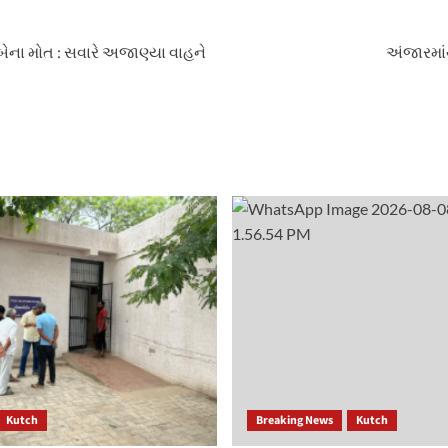
 બેના મોત : સવારે અજાણ્યા વાહને
અંજારમાં
Kutch
Breaking News
Kutch