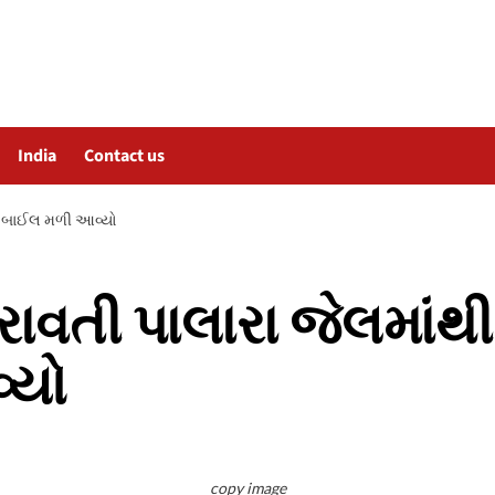
India
Contact us
મોબાઈલ મળી આવ્યો
ાવતી પાલારા જેલમાં
્યો
copy image