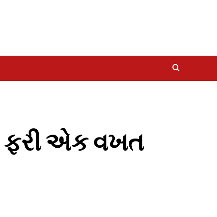
થી ફરી એક વખત