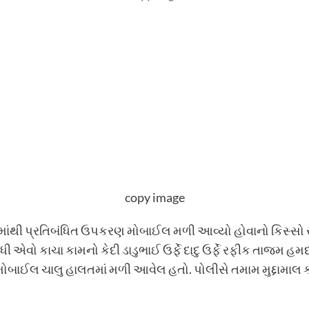
copy image
થી પ્રતિબંધિત ઉપકરણ મોબાઈલ મળી આવ્યો હોવાનો કિસ્સો સપાટ
બંધી એવો કાચા કામનો કેદી ડાડુભાઈ ઉર્ફે દાદુ ઉર્ફે રફીક તાજમ 
મોબાઈલ ચાલુ હાલતમાં મળી આવેલ હતો. પોલીસે તમામ મુદ્દામાલ 