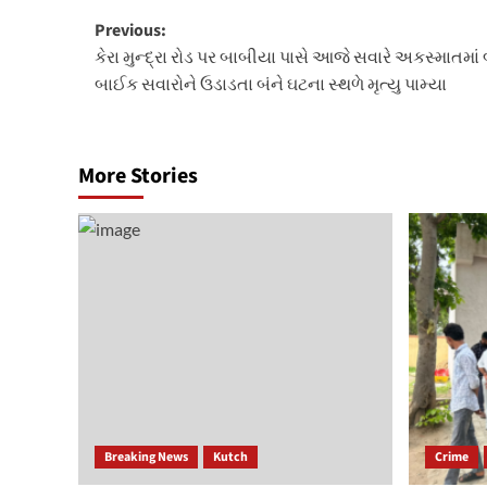
Post
Previous:
કેરા મુન્દ્રા રોડ પર બાબીયા પાસે આજે સવારે અકસ્માતમાં
navigation
બાઈક સવારોને ઉડાડતા બંને ઘટના સ્થળે મૃત્યુ પામ્યા
More Stories
Breaking News
Kutch
Crime