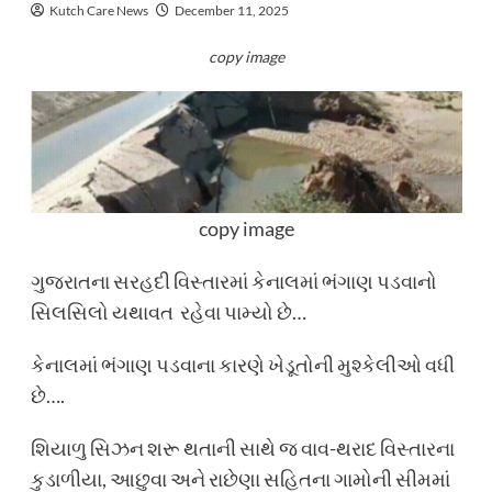
Kutch Care News
December 11, 2025
copy image
copy image
ગુજરાતના સરહદી વિસ્તારમાં કેનાલમાં ભંગાણ પડવાનો
સિલસિલો યથાવત રહેવા પામ્યો છે…
કેનાલમાં ભંગાણ પડવાના કારણે ખેડૂતોની મુશ્કેલીઓ વધી
છે….
શિયાળુ સિઝન શરૂ થતાની સાથે જ વાવ-થરાદ વિસ્તારના
કુડાળીયા, આછુવા અને રાછેણા સહિતના ગામોની સીમમાં