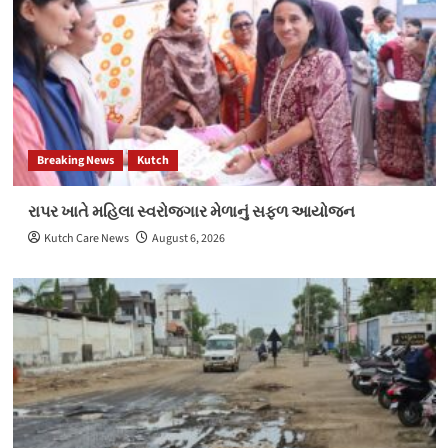
Breaking News
Kutch
રાપર ખાતે મહિલા સ્વરોજગાર મેળાનું સફળ આયોજન
Kutch Care News
August 6, 2026