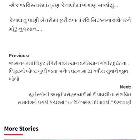
એક જ વિસ્તારમાં ત્રણ કેનાલોમાં ભંગાણ સર્જાયું…
કેનાલનું પાણી ખેતરોમાં ફરી વળતાં રવિ સિઝનના વાવેતરને
મોટું નુકસાન….
Post
Previous:
જામનગરમાં લિફ્ટ રીપેરીંગ દરમ્યાન દરમિયાન ગંભીર દુર્ઘટના :
navigation
લિફ્ટનો બોલ્ટ ખુલી જતાં બનેલ ઘટનામાં 21 વર્ષીય યુવાને જીવ
ખોયો
Next:
યુનેસ્કોની અમૂર્ત ધરોહર યાદીમાં દીપાવલીના સંભવિત
સમાવેશને પગલે કચ્છમાં “ઇન્ટેન્જિબલ દીપાવલી” ઉજવણી
More Stories