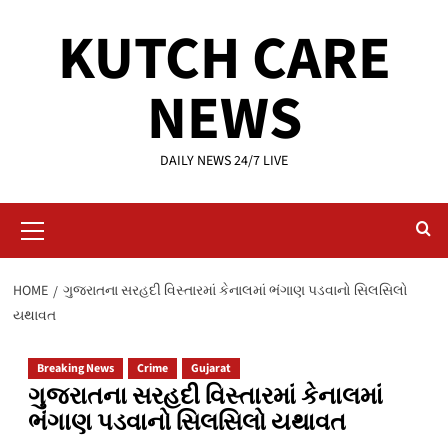
Skip
KUTCH CARE
to
content
NEWS
DAILY NEWS 24/7 LIVE
Primary
Menu
HOME
ગુજરાતના સરહદી વિસ્તારમાં કેનાલમાં ભંગાણ પડવાનો સિલસિલો
યથાવત
Breaking News
Crime
Gujarat
ગુજરાતના સરહદી વિસ્તારમાં કેનાલમાં
ભંગાણ પડવાનો સિલસિલો યથાવત