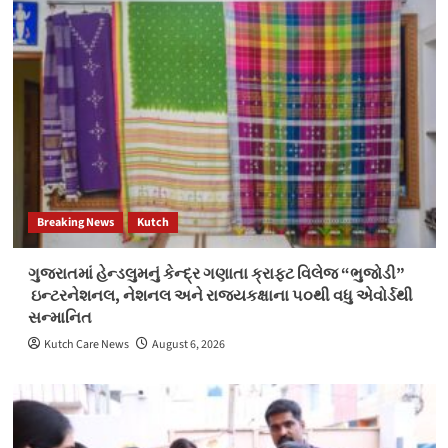
Breaking News
Kutch
ગુજરાતમાં હેન્ડલુમનું કેન્દ્ર ગણાતા ક્રાફ્ટ વિલેજ “ભુજોડી”
ઇન્ટરનેશનલ, નેશનલ અને રાજ્યકક્ષાના ૫૦થી વધુ એવોર્ડથી
સન્માનિત
Kutch Care News
August 6, 2026