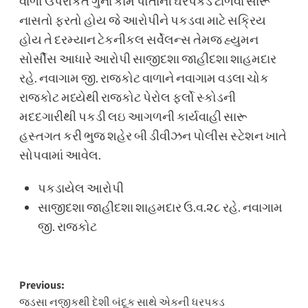
વાળો ઉપરોકત ગુના કામે પોતાની ઘરપકડ ટાળવા સારૂ
નાસતો ફરતો હોય જે આરોપીને પકડવા માટે સક્રિય
હોય તે દરમ્યાન ટેકનીકલ સર્વેલન્સ તેમજ હ્યુમન
સોર્સીસ આધારે આરોપી સાજીદશા જાહીદશા શાહમદાર
રહે. નવાગામ જી. રાજકોટ વાળાને નવાગામ વડલા ચોક
રાજકોટ મધ્યેથી રાજકોટ પેરોલ ફર્લો સ્કોડની
મદદગારીથી પકડી લઇ આગળની કાર્યવાહી સારૂ
હસ્તગત કરી ભુજ શહેર બી ડીવીઝન પોલીસ સ્ટેશન ખાતે
સોપવામાં આવેલ.
પકડાયેલ આરોપી
સાજીદશા જાહીદશા શાહમદાર ઉ.વ.૨૮ રહે. નવાગામ
જી. રાજકોટ
Post
Previous:
જડસા નજીકથી દેશી બંદૂક સાથે એકની ધરપકડ