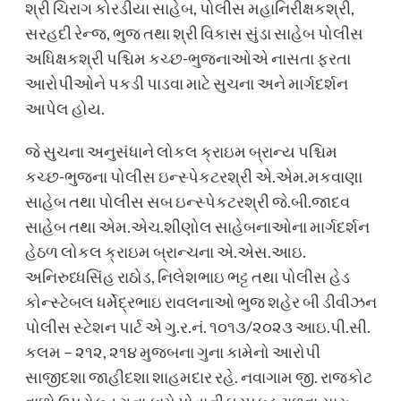
શ્રી ચિરાગ કોરડીયા સાહેબ, પોલીસ મહાનિરીક્ષકશ્રી,
સરહદી રેન્જ, ભુજ તથા શ્રી વિકાસ સુંડા સાહેબ પોલીસ
અધિક્ષકશ્રી પશ્ચિમ કચ્છ-ભુજનાઓએ નાસતા ફરતા
આરોપીઓને પકડી પાડવા માટે સુચના અને માર્ગદર્શન
આપેલ હોય.
જે સુચના અનુસંધાને લોકલ ક્રાઇમ બ્રાન્ય પશ્ચિમ
કચ્છ-ભુજના પોલીસ ઇન્સ્પેકટરશ્રી એ.એમ.મકવાણા
સાહેબ તથા પોલીસ સબ ઇન્સ્પેકટરશ્રી જે.બી.જાદવ
સાહેબ તથા એમ.એચ.શીણોલ સાહેબનાઓના માર્ગદર્શન
હેઠળ લોકલ ક્રાઇમ બ્રાન્ચના એ.એસ.આઇ.
અનિરુધ્ધસિંહ રાઠોડ, નિલેશભાઇ ભટ્ટ તથા પોલીસ હેડ
કોન્સ્ટેબલ ધર્મેદ્રભાઇ રાવલનાઓ ભુજ શહેર બી ડીવીઝન
પોલીસ સ્ટેશન પાર્ટ એ ગુ.ર.નં. ૧૦૧૩/૨૦૨૩ આઇ.પી.સી.
કલમ – ૨૧૨, ૨૧૪ મુજબના ગુના કામેનો આરોપી
સાજીદશા જાહીદશા શાહમદાર રહે. નવાગામ જી. રાજકોટ