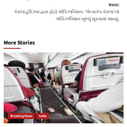
navigation
Next:
કેરાલા ટુરિઝમ દ્વારા ફોટો એક્ઝિબિશન- ‘લેન્સકેપ કેરાલા’નો
એક્ઝિબિશન ખુલ્લું મૂકવામાં આવ્યું.
More Stories
Breaking News
India