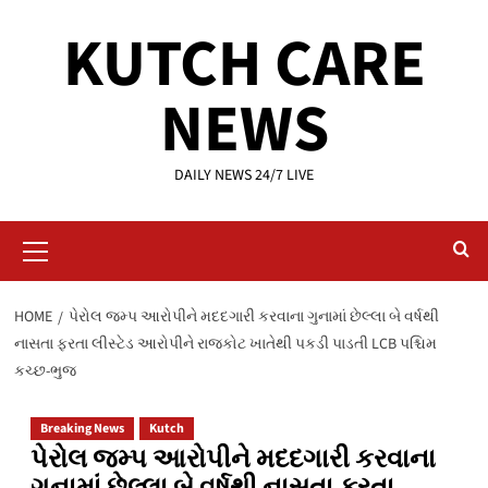
Skip
KUTCH CARE
to
content
NEWS
DAILY NEWS 24/7 LIVE
Primary
Menu
HOME
પેરોલ જમ્પ આરોપીને મદદગારી કરવાના ગુનામાં છેલ્લા બે વર્ષથી
નાસતા ફરતા લીસ્ટેડ આરોપીને રાજકોટ ખાતેથી પકડી પાડતી LCB પશ્ચિમ
કચ્છ-ભુજ
Breaking News
Kutch
પેરોલ જમ્પ આરોપીને મદદગારી કરવાના
ગુનામાં છેલ્લા બે વર્ષથી નાસતા ફરતા