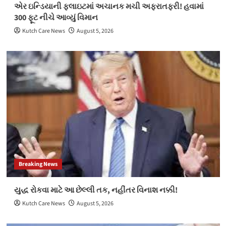
એર ઇન્ડિયાની ફ્લાઇટમાં અચાનક મચી અફરાતફરી! હવામાં
300 ફૂટ નીચે આવ્યું વિમાન
Kutch Care News
August 5, 2026
Breaking News
યુદ્ધ રોકવા માટે આ છેલ્લી તક, નહીંતર વિનાશ નક્કી!
Kutch Care News
August 5, 2026