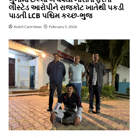
લીસ્ટેડ આરોપીને રાજકોટ ખાતેથી પકડી
પાડતી LCB પશ્ચિમ કચ્છ-ભુજ
Kutch Care News
February 5, 2026