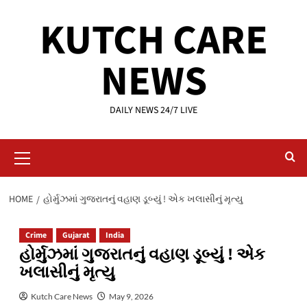
Skip
KUTCH CARE
to
content
NEWS
DAILY NEWS 24/7 LIVE
Primary
Menu
HOME
હોર્મુઝમાં ગુજરાતનું વહાણ ડૂબ્યું ! એક ખલાસીનું મૃત્યુ
Crime
Gujarat
India
હોર્મુઝમાં ગુજરાતનું વહાણ ડૂબ્યું ! એક
ખલાસીનું મૃત્યુ
Kutch Care News
May 9, 2026