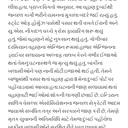
લીધા હતા. પ્રાપ્ત વિગતો અનુસાર, આ વહાણ દુબઈથી
જનરલ કાર્ગો ભરીને યમનના મુકાલા બંદરે જઈ રહ્યું હતું.
સ્ટ્રેટ ઓફ હોર્મુઝ પાસેથી પસાર થતી વખતે ઈરાની અને
યુ.એસ. નૌકાદળ વચ્ચે ક્રોસ ફાયારિંગ શરૂ થયું
હતું, જેમાં વહાણને મોટું નુકસાન થયું હતું. ગોળીબાર
દરમિયાન વહાણના એન્જિન રૂમમાં હાજર એન્જિનના
ડ્રાઈવર સલાયાના અલ્તાફ તાલબ કેરને ગંભીર ઈજાઓ
થતાં તેમનું ઘટનાસ્થળે જ મૃત્યુ થયું હતું. બાકીના
ખલાસીઓને પણ નાની મોટી ઇજાઓ થઈ હતી. તેમને
બાજુમાંથી પસાર થતાં વહાણ દ્વારા 8 મેના દુબઈ પોર્ટ પર
પહોંચાડવામાં આવ્યા હતા.ઘટનાની જાણ સલાયામાં થતાં
વહાણવટી ભાઈઓમાં શોકની લાગણી છવાઈ છે. ઇન્ડિયન
સાલિંગ વેસલ્સ એસોસિયેશનના જનરલ સેક્રેટરી આદમ
ભાયાએ સંબંધિત તંત્ર અને સરકારને જાણ કરી છે, તેમણે
મૃતક યુવાનની અંતિમવિધિ માટે તેમજ દુબઈ પહોંચેલા
બાકીના ખલાસીઓને સુરક્ષિત રીતે પરત લાવવા માટે