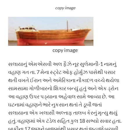
copy image
copy image
સલાયાનું એમએસવી અલ ફૈઝે નૂર સુલેમાની-1 નામનું
વહાણ ગત તા. 7 મેના સ્ટ્રેટ ઓફ હોર્મુઝ પાસેથી પસાર
થતી વખતે ઈરાન અને અમેરિકાના નૌકાદળ વચ્ચે થયેલા
સામસામા ગોળીબારનો શિકાર બન્યું હતું અને એક ડ્રોન
આ વહાણ ઉપર પડ્યાના અહેવાલ સામે આવ્યા છે. આ
ઘટનામાં વહાણને ભારે નુકસાન થતાં તે ડૂબી જતાં
સલાયાના એક ખલાસી અલ્તાફ તાલબ કેરનું મૃત્યુ થયું
હતું. વહાણમાં એક ટંડેલ સહિત કુલ 18 સભ્યો સવાર હતા.
બાકીના 17 જણને બાજુમાંથી પસાર થતાં જહાજે બચાવી