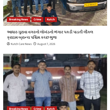
Breaking News
Crime
Kutch
આધાર-પુરાવા વગરનો લોખંડનો ભંગાર પકડી પાડતી લૌકલ
ક્રાઇમ બ્રાન્ચ પશ્ચિમ કચ્છ ભુજ
Kutch Care News
August 7, 2026
Breaking News
Crime
Kutch