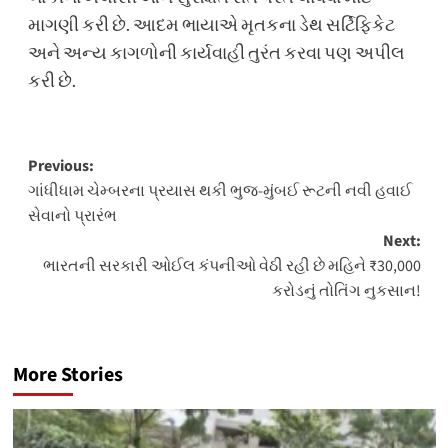
માગણી કરી છે. આદમ ભાયાએ મૃતકના ડેથ સર્ટિફિકેટ
અને અન્ય કાગળોની કાર્યવાહી તુરંત કરવા પણ અપીલ
કરી છે.
Post
Previous:
ગાંધીધામ ચેમ્બરના પ્રયાસ થકી ભુજ-મુંબઈ રૂટની નવી હવાઈ
navigation
સેવાનો પ્રારંભ
Next:
ભારતની સરકારી ઓઈલ કંપનીઓ વેઠી રહી છે મહિને ₹30,000
કરોડનું તોતિંગ નુકસાન!
More Stories