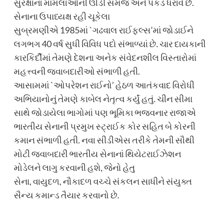
સુરક્ષાના મામલાઓની ઊંડી સમજ અને પકડ ધરાવે છે.
સેનાના ઉપાધ્યક્ષ રહી ચૂકેલા
સુબ્રમણીએ 1985માં `ગઢવાલ રાઈફલ્સ’માં જોડાઈને
લગભગ 40 વર્ષ સુધી વિવિધ પદો સંભાળ્યાં છે. ચાર દાયકાની
કારકિર્દીમાં તેમણે દેશના અનેક સંવેદનશીલ વિસ્તારોમાં
મહત્ત્વની જવાબદારીઓ સંભાળી હતી.
આસામમાં `ઓપરેશન રાઈનો’ હેઠળ આતંકવાદ વિરોધી
અભિયાનોનું તેમણે કાબેલ નેતૃત્વ કર્યું હતું. ચીન સીમા
સાથે જોડાયેલા ભાગોમાં પણ ભૂમિકા ભજવનાર રાજાએ
ભારતીય સેનાની પ્રમુખ સ્ટ્રાઈક કોર સહિત બે કોરની
કમાન સંભાળી હતી. નવા સીડીએસ તરીકે તેમની સૌથી
મોટી જવાબદારી ભારતીય સેનાનાં થિયેટરાઈઝેશન
મોડેલને લાગુ કરવાની હશે, જેનો હેતુ
સેના, વાયુદળ, નૌકાદળ વચ્ચે સંકલન સાધીને સંયુક્ત
સૈન્ય કમાન્ડ તૈયાર કરવાનો છે.