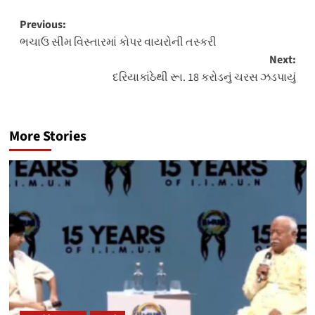
Post
Previous:
ભચાઉ સીમ વિસ્તારમાં કોપર વાયરોની તસ્કરી
navigation
Next:
દરિયાકાંઠેથી રૂા. 18 કરોડનું ચરસ ઝડપાયું
More Stories