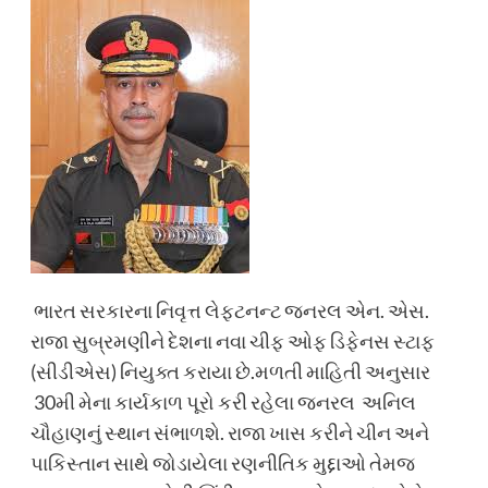
ભારત સરકારના નિવૃત્ત લેફટનન્ટ જનરલ એન. એસ.
રાજા સુબ્રમણીને દેશના નવા ચીફ ઓફ ડિફેનસ સ્ટાફ
(સીડીએસ) નિયુક્ત કરાયા છે.મળતી માહિતી અનુસાર
30મી મેના કાર્યકાળ પૂરો કરી રહેલા જનરલ અનિલ
ચૌહાણનું સ્થાન સંભાળશે. રાજા ખાસ કરીને ચીન અને
પાકિસ્તાન સાથે જોડાયેલા રણનીતિક મુદ્દાઓ તેમજ