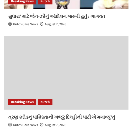
Breaking News
Kutch
સુધારા’ માટે જેન-ઝીનું આંદોલન જરૂરી હતું : ભાગવત
Kutch Care News
August 7, 2026
Breaking News
Kutch
ત્રણ કરોડનું પાકિસ્તાની ખજૂર દિલ્હીની પાર્ટીએ મગાવ્યું’તું
Kutch Care News
August 7, 2026