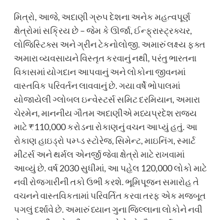
મિત્રો, આજે, અદાણી ગ્રુપ દેશના અનેક મહત્વપૂર્ણ
ક્ષેત્રોમાં સક્રિય છે – જેમ કે ઊર્જા, ઈન્ફ્રાસ્ટ્રક્ચર,
લોજિસ્ટિક્સ અને ગ્રીન ટેકનોલોજી. અમારું લક્ષ્ય ફક્ત
અમારા વ્યવસાયને વિસ્તૃત કરવાનું નથી, પરંતુ ભારતના
વિકાસમાં યોગદાન આપવાનું અને લોકોના જીવનમાં
વાસ્તવિક પરિવર્તન લાવવાનું છે. ગયા વર્ષે ભોપાલમાં
યોજાયેલી ગ્લોબલ ઇન્વેસ્ટર્સ સમિટ દરમિયાન, અમારા
ચેરમેન, માનનીય ગૌતમ અદાણીએ મધ્યપ્રદેશ રાજ્ય
માટે ₹110,000 કરોડના રોકાણનું વચન આપ્યું હતું. આ
રોકાણ હાઇડ્રો પમ્પ્ડ સ્ટોરેજ, સિમેન્ટ, માઇનિંગ, સ્માર્ટ
મીટર્સ અને થર્મલ એનર્જી જેવા ક્ષેત્રો માટે રાખવામાં
આવ્યું છે. વર્ષ 2030 સુધીમાં, આ પહેલ 120,000 લોકો માટે
નવી રોજગારીની તકો ઉભી કરશે. ભૂમિપૂજન સમારોહ તે
વચનને વાસ્તવિકતામાં પરિવર્તિત કરવા તરફ એક મજબૂત
પગલું દર્શાવે છે. અમારું ધ્યાન ગુના જિલ્લાના લોકોને નવી