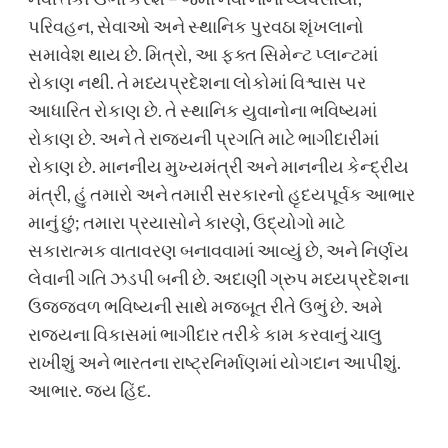
પરિવહન, સેવાઓ અને સ્થાનિક પુરવઠા શૃંખલાનો
સમાવેશ થાય છે. મિત્રો, આ ફક્ત સિમેન્ટ પ્લાન્ટમાં
રોકાણ નથી. તે મધ્યપ્રદેશના લોકોમાં વિશ્વાસ પર
આધારિત રોકાણ છે. તે સ્થાનિક યુવાનોના ભવિષ્યમાં
રોકાણ છે. અને તે રાજ્યની પ્રગતિ માટે ભાગીદારીમાં
રોકાણ છે. માનનીય મુખ્યમંત્રી અને માનનીય કેન્દ્રીય
મંત્રી, હું તમારો અને તમારી સરકારનો હૃદયપૂર્વક આભાર
માનું છું; તમારા પ્રયાસોને કારણે, ઉદ્યોગો માટે
સકારાત્મક વાતાવરણ બનાવવામાં આવ્યું છે, અને નિર્ણય
લેવાની ગતિ ઝડપી બની છે. અદાણી ગ્રુપ મધ્યપ્રદેશના
ઉજ્જવળ ભવિષ્યની સાથે મજબૂત રીતે ઉભું છે. અમે
રાજ્યના વિકાસમાં ભાગીદાર તરીકે કામ કરવાનું ચાલુ
રાખીશું અને ભારતના રાષ્ટ્રનિર્માણમાં યોગદાન આપીશું.
આભાર. જય હિંદ.