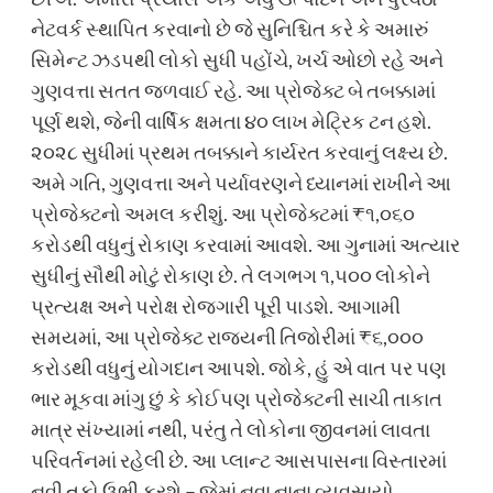
નેટવર્ક સ્થાપિત કરવાનો છે જે સુનિશ્ચિત કરે કે અમારું
સિમેન્ટ ઝડપથી લોકો સુધી પહોંચે, ખર્ચ ઓછો રહે અને
ગુણવત્તા સતત જળવાઈ રહે. આ પ્રોજેક્ટ બે તબક્કામાં
પૂર્ણ થશે, જેની વાર્ષિક ક્ષમતા ૪૦ લાખ મેટ્રિક ટન હશે.
૨૦૨૮ સુધીમાં પ્રથમ તબક્કાને કાર્યરત કરવાનું લક્ષ્ય છે.
અમે ગતિ, ગુણવત્તા અને પર્યાવરણને ધ્યાનમાં રાખીને આ
પ્રોજેક્ટનો અમલ કરીશું. આ પ્રોજેક્ટમાં ₹૧,૦૬૦
કરોડથી વધુનું રોકાણ કરવામાં આવશે. આ ગુનામાં અત્યાર
સુધીનું સૌથી મોટું રોકાણ છે. તે લગભગ ૧,૫૦૦ લોકોને
પ્રત્યક્ષ અને પરોક્ષ રોજગારી પૂરી પાડશે. આગામી
સમયમાં, આ પ્રોજેક્ટ રાજ્યની તિજોરીમાં ₹૬,૦૦૦
કરોડથી વધુનું યોગદાન આપશે. જોકે, હું એ વાત પર પણ
ભાર મૂકવા માંગુ છું કે કોઈપણ પ્રોજેક્ટની સાચી તાકાત
માત્ર સંખ્યામાં નથી, પરંતુ તે લોકોના જીવનમાં લાવતા
પરિવર્તનમાં રહેલી છે. આ પ્લાન્ટ આસપાસના વિસ્તારમાં
નવી તકો ઉભી કરશે – જેમાં નવા નાના વ્યવસાયો,