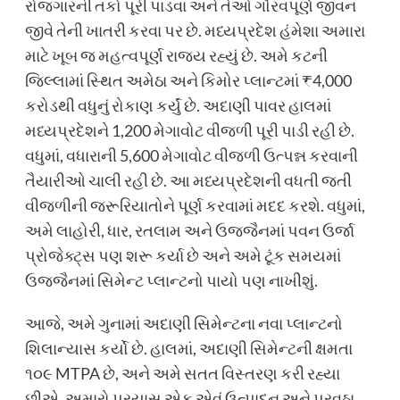
રોજગારની તકો પૂરી પાડવા અને તેઓ ગૌરવપૂર્ણ જીવન
જીવે તેની ખાતરી કરવા પર છે. મધ્યપ્રદેશ હંમેશા અમારા
માટે ખૂબ જ મહત્વપૂર્ણ રાજ્ય રહ્યું છે. અમે કટની
જિલ્લામાં સ્થિત અમેઠા અને કિમોર પ્લાન્ટમાં ₹4,000
કરોડથી વધુનું રોકાણ કર્યું છે. અદાણી પાવર હાલમાં
મધ્યપ્રદેશને 1,200 મેગાવોટ વીજળી પૂરી પાડી રહી છે.
વધુમાં, વધારાની 5,600 મેગાવોટ વીજળી ઉત્પન્ન કરવાની
તૈયારીઓ ચાલી રહી છે. આ મધ્યપ્રદેશની વધતી જતી
વીજળીની જરૂરિયાતોને પૂર્ણ કરવામાં મદદ કરશે. વધુમાં,
અમે લાહોરી, ધાર, રતલામ અને ઉજ્જૈનમાં પવન ઉર્જા
પ્રોજેક્ટ્સ પણ શરૂ કર્યા છે અને અમે ટૂંક સમયમાં
ઉજ્જૈનમાં સિમેન્ટ પ્લાન્ટનો પાયો પણ નાખીશું.
આજે, અમે ગુનામાં અદાણી સિમેન્ટના નવા પ્લાન્ટનો
શિલાન્યાસ કર્યો છે. હાલમાં, અદાણી સિમેન્ટની ક્ષમતા
૧૦૯ MTPA છે, અને અમે સતત વિસ્તરણ કરી રહ્યા
છીએ. અમારો પ્રયાસ એક એવું ઉત્પાદન અને પુરવઠા