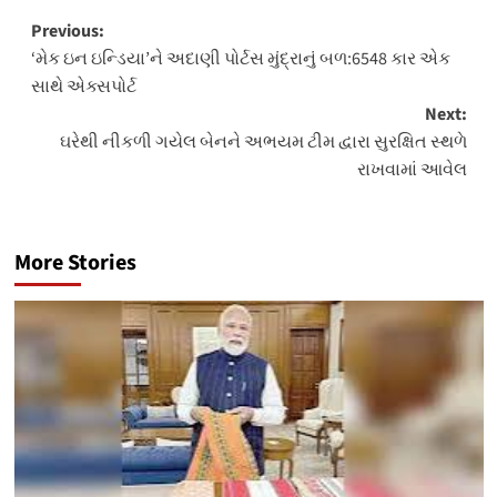
Post
Previous:
‘મેક ઇન ઇન્ડિયા’ને અદાણી પોર્ટસ મુંદ્રાનું બળ:6548 કાર એક
navigation
સાથે એક્સપોર્ટ
Next:
ઘરેથી નીકળી ગયેલ બેનને અભયમ ટીમ દ્વારા સુરક્ષિત સ્થળે
રાખવામાં આવેલ
More Stories