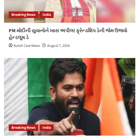
Breaking News
India
PM મોદીની યુવાનોને ખાસ અપીલ! ફ્રેન્ડશિપ ડેની જેમ ઉજવો
હેન્ડલૂમ ડે
Kutch Care News
August 7, 2026
Breaking News
India