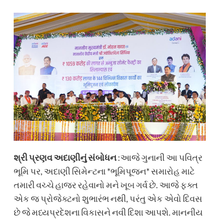
શ્રી પ્રણવ અદાણીનું સંબોધન
:આજે ગુનાની આ પવિત્ર
ભૂમિ પર, અદાણી સિમેન્ટના *ભૂમિપૂજન* સમારોહ માટે
તમારી વચ્ચે હાજર રહેવાનો મને ખૂબ ગર્વ છે. આજે ફક્ત
એક જ પ્રોજેક્ટનો શુભારંભ નથી, પરંતુ એક એવો દિવસ
છે જે મધ્યપ્રદેશના વિકાસને નવી દિશા આપશે. માનનીય