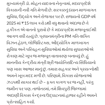
મુખ્યમંત્રી ડૉ. મોહન યાદવના નેતૃત્વમાં, મધ્યપ્રદેશે
વિકાસની નવી ગતિ મેળવી છે. સરકારનું ધ્યાન માળખાગત
સુવિધા, ઉદ્યોગ અને રોજગાર પર છે. રાજ્યનો GDP વર્ષ
2025 માં ₹15 લાખ કરોડથી વધુ થવાનો અંદાજ છે તે
હકીકત એ વાતનો પુરાવો છે કે મધ્યપ્રદેશ મજબૂતાઈથી
આગળ વધી રહ્યું છે. પ્રધાનમંત્રીના PM ગતિ-શક્તિ
વિઝન હેઠળ, લોજિસ્ટિક્સ, ઔદ્યોગિક માળખાગત
સુવિધા અને પરિવહન સુવિધાઓમાં થયેલા સુધારાઓએ
રોકાણ માટે ખૂબ જ મજબૂત વાતાવરણ બનાવ્યું છે. હું
માનનીય કેન્દ્રીય મંત્રી શ્રી જ્યોતિરાદિત્ય સિંધિયાનો
પણ ખાસ આભાર માનું છું. તમારા સહકાર અને પ્રયત્નોથી
અમને ખૂબ મદદ મળી છે. પરિણામે, વિકાસ યોજનાઓ
ઝડપથી સાકાર થઈ છે – ફક્ત કાગળ પર જ નહીં, પરંતુ
જમીન પર પણ. તાજેતરમાં, તમે શિવપુરી જિલ્લામાં
અદાણી વિકાસ કેન્દ્રના ઉદ્ઘાટનમાં હાજર રહીને અમને
પ્રોત્સાહિત કર્યા.