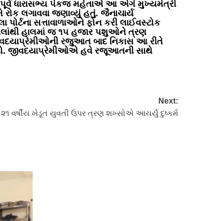
ા પૂર્વ ધારાસભ્ય પંકજ મહેતાએ આ અંગે મુખ્યમંત્રી
ોક લગાવવા જણાવ્યું હતું. જૈનાચાર્ય
ોર્ટના સત્તાવાળાઓને ફોન કરી લાઈવસ્ટોક
ગલાંથી હાલમાં જ ૧૫ હજાર પશુઓને ત્રણ
ે જીવદયાપ્રેમીઓની રજુઆત બાદ નિકાસ આ રીતે
તો. જીવદયાપ્રેમીઓએ હવે રજૂઆતની સાથે
Next:
 ૨૧ વર્ષીય ખેડૂત યુવતી ઉપર ત્રણ શખ્સોએ આચર્યું દુષ્કર્મ