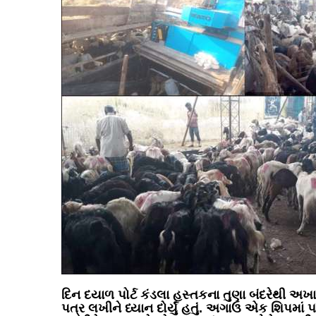
દિન દયાળ પોર્ટ કંડલા હસ્તકના તુણા બંદરેથી અખ
પત્ર લખીને ધ્યાન દોર્યું હતું. અગાઉ એક શિપમ