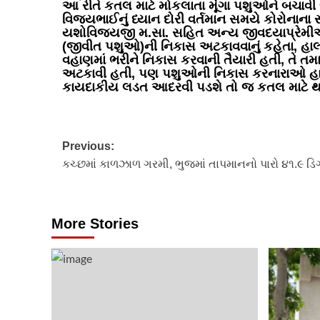
આ રીતે કતલ માટે મોકલાતા મૂંગા પશુઓને બચાવી લેવા
વિજયભાઈનું ધ્યાન દોરી વર્તમાન સમયે કોરોનાના 
યશોવિજયજી મ.સા. સહિત અન્ય જીવદયાપ્રેમીઓન
(જીવીત પશુઓ)ની નિકાસ અટકાવવાનું કહેતા, હા
વહાણમાં ભરીને નિકાસ કરવાની તૈયારી હતી, તે 
અટકાવી હતી, પણ પશુઓની નિકાસ કરનારાઓ હાઇક
કાયદાકીય લડત આદરવી પડશે તો જ કતલ માટે થ
Post
Previous:
કચ્છમાં કાળઝાળ ગરમી, ભુજમાં તાપમાનનો પારો ૪૧.૯ ડિ
navigation
More Stories