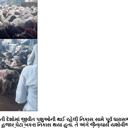
ાતી દેશોમાં જીવીત પશુઓની થઈ રહેલી નિકાસ સામે પૂર્વ ધારા
ાં ૫ હજાર ઘેટા બકરા નિકાસ થયા હતા. તે અંગે જૈનાચાર્ય યશ