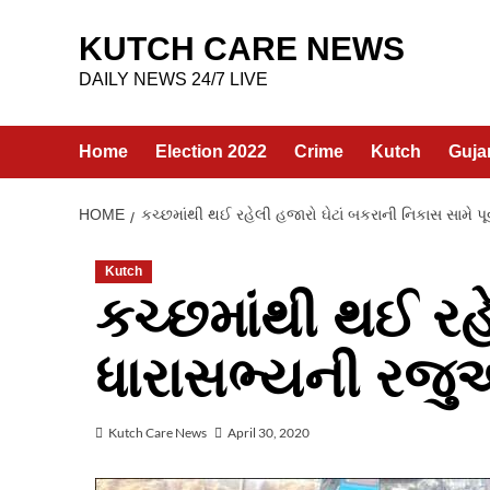
Skip
to
KUTCH CARE NEWS
content
DAILY NEWS 24/7 LIVE
Home
Election 2022
Crime
Kutch
Guja
HOME
કચ્છમાંથી થઈ રહેલી હજારો ઘેટાં બકરાની નિકાસ સામે પ
Kutch
કચ્છમાંથી થઈ રહે
ધારાસભ્યની રજુ
Kutch Care News
April 30, 2020