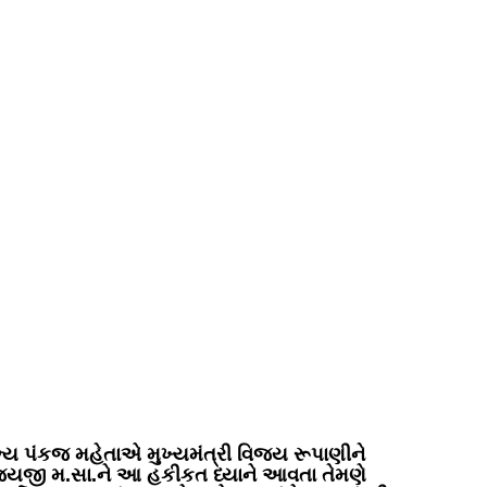
સભ્ય પંકજ મહેતાએ મુખ્યમંત્રી વિજય રૂપાણીને
ોવીજયજી મ.સા.ને આ હકીકત ધ્યાને આવતા તેમણે