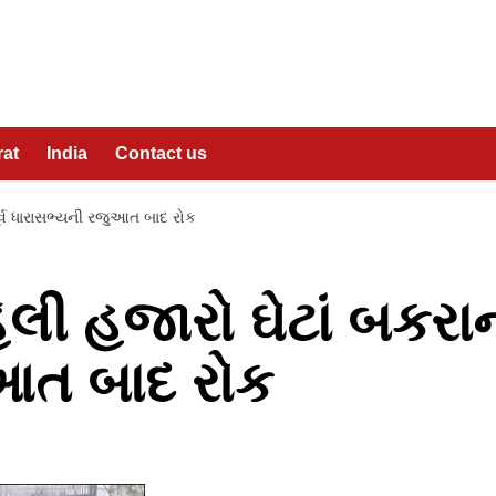
rat
India
Contact us
ૂર્વ ધારાસભ્યની રજુઆત બાદ રોક
લી હજારો ઘેટાં બકરાની
આત બાદ રોક