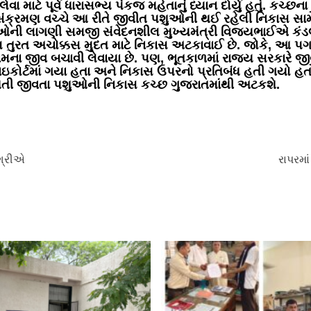
 માટે પૂર્વ ધારાસભ્ય પંકજ મહેતાનું ધ્યાન દોર્યુ હતું. કચ્છન
સંક્રમણ વચ્ચે આ રીતે જીવીત પશુઓની થઈ રહેલી નિકાસ સામે ર
ી લાગણી સમજી સંવેદનશીલ મુખ્યમંત્રી વિજયભાઈએ કંડલા પ
લ તુરત અચોક્કસ મુદત માટે નિકાસ અટકાવાઈ છે. જોકે, આ પ
તમામના જીવ બચાવી લેવાયા છે. પણ, ભૂતકાળમાં રાજ્ય સરકાર
ોર્ટમાં ગયા હતા અને નિકાસ ઉપરનો પ્રતિબંધ હતી ગયો હ
તી જીવતા પશુઓની નિકાસ કચ્છ ગુજરાતમાંથી અટકશે.
ગ્રીએ
રાપરમાં