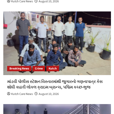
Kutch Care News
August 10, 2026
Breaking News
Crime
Kutch
માંડવી પોલીસ સ્ટેશન વિસ્તારમાંથી જુગારનો ગણનાપાત્ર કેસ
શોધી કાઢતી લોકલ ક્રાઇમ બ્રાન્ચ, પશ્ચિમ કચ્છ-ભુજ
Kutch Care News
August 10, 2026