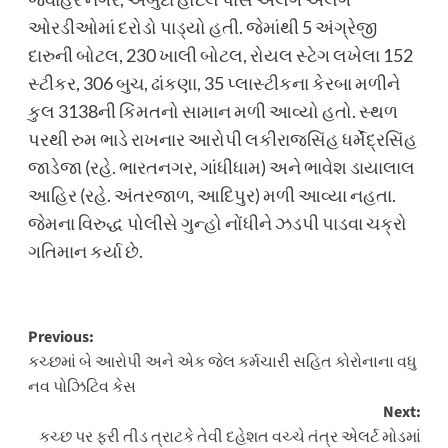
ઓરડીઓમાં દરોડો પાડ્યો હતી. જેમાંથી 5 અંગ્રેજી
દારુની બોટલ, 230 ખાલી બોટલ, રોયલ સ્ટેગ લખેલા 152
સ્ટીકર, 306 બુચ, ઢાંકણા, 35 પ્લાસ્ટીકના કેરબા મળીને
કુલ 3138ની કિંમતનો સામાન મળી આવ્યો હતો. સ્થળ
પરથી રુમ ભાડે રાખનાર આરોપી લકીરાજસિંહ ધર્મેંદ્રસિંહ
જાડેજા (રહે. ભારતનગર, ગાંધીધામ) અને ભાવેશ ડાયાલાલ
આહિર (રહે. અંતરજાળ, આદિપુર) મળી આવ્યા નહતા.
જેમના વિરુદ્ધ પોલીસે ગુન્હો નોંધીને ઝડપી પાડવા ચક્રો
ગતિમાન કર્યા છે.
Post
Previous:
કચ્છમાં બે આરોપી અને એક જેલ કર્મચારી સહિત કોરોનાના વધુ
navigation
નવ પોઝિટિવ કેસ
Next:
કચ્છ પર ફરી તીડ ત્રાટકે તેવી દહેશત વચ્ચે તંત્ર એલર્ટ મોડમાં