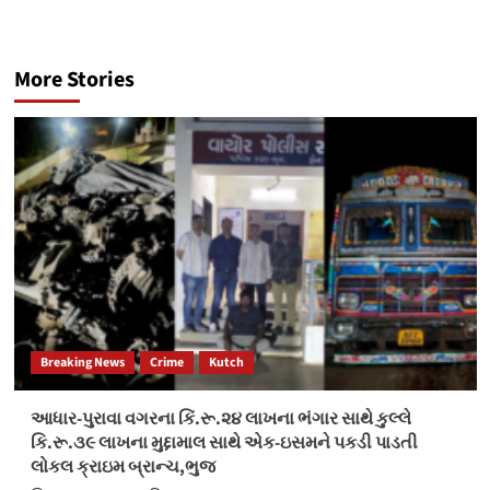
More Stories
Breaking News
Crime
Kutch
આધાર-પુરાવા વગરના કિં.રૂ.૨૪ લાખના ભંગાર સાથે કુલ્લે
કિ.રૂ.૩૯ લાખના મુદ્દામાલ સાથે એક-ઇસમને પકડી પાડતી
લોકલ ક્રાઇમ બ્રાન્ચ,ભુજ