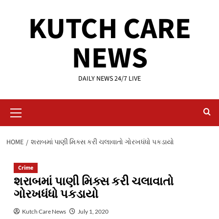
Skip
KUTCH CARE
to
content
NEWS
DAILY NEWS 24/7 LIVE
Primary
Menu
HOME
શરાબમાં પાણી મિક્સ કરી ચલાવાતો ગોરખધંધો પકડાયો
Crime
શરાબમાં પાણી મિક્સ કરી ચલાવાતો
ગોરખધંધો પકડાયો
Kutch Care News
July 1, 2020