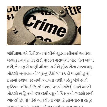
ગાંધીધામ:
એ ડિવીઝન પોલીસે ચુડવા સીમમાં આવેલા
જવાહર નગરમાં દરોડો પાડીને શરાબની બોટલોને ખાલી
કરી, તેમા ફરી પાણી મીક્સ કરીને હોય તેના કરતા વધુ
બોટલો બનાવવાનો ‘ગ્રુહ ઉધોગ’ પકડી પાડ્યો હતો.
ઇસમો સ્થળ પર મળી આવ્યા નથી, પરંતુ બંન્ને સામે
ફરિયાદ નોંધાઈ છે. તો સ્થળ પરથી ભરેલી સાથે ખાલી
બોટલો સહિતનો 3100થી વધુની કિંમતનો જથ્થો મળી
આવ્યો છે. પોલીસે બાતમીના આધારે સોમવારના રાત્રે
જવાહર નગર, અર્બુદા હોટલ પાસે અલગ અલગ