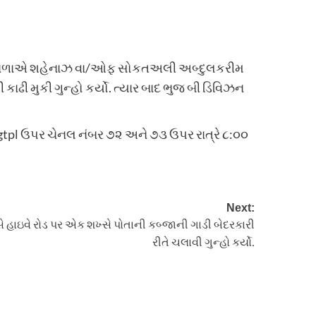
નગર વાળાએ શહેનાઝ વા/ઓફ સોકતઅલી અબ્દુલકરીમ
ઢી મુકી ગુન્હો કર્યો. ત્યાર બાદ ભુજ બી ડિવિઝન
 gtpl ઉપર ચેનલ નંબર ૭૨ અને ૭૩ ઉપર રાત્રે ૮:૦૦
Next:
ાસે હાઇવે રોડ પર એક શખ્સે પોતાની કબ્જાની ગાડી બેદરકારી
રીતે ચલાવી ગુન્હો કર્યો.