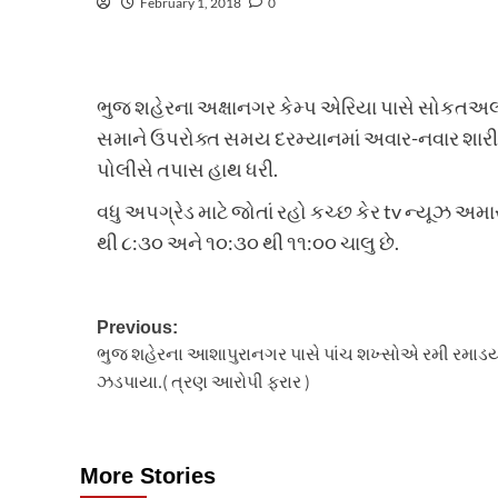
February 1, 2018
0
ભુજ શહેરના અક્ષાનગર કેમ્પ એરિયા પાસે સોકતઅ
સમાને ઉપરોક્ત સમય દરમ્યાનમાં અવાર-નવાર શારીરિ
પોલીસે તપાસ હાથ ધરી.
વધુ અપગ્રેડ માટે જોતાં રહો કચ્છ કેર tv ન્યૂઝ 
થી ૮:૩૦ અને ૧૦:૩૦ થી ૧૧:૦૦ ચાલુ છે.
Post
Previous:
ભુજ શહેરના આશાપુરાનગર પાસે પાંચ શખ્સોએ રમી રમાડયો
navigation
ઝડપાયા.( ત્રણ આરોપી ફરાર )
More Stories