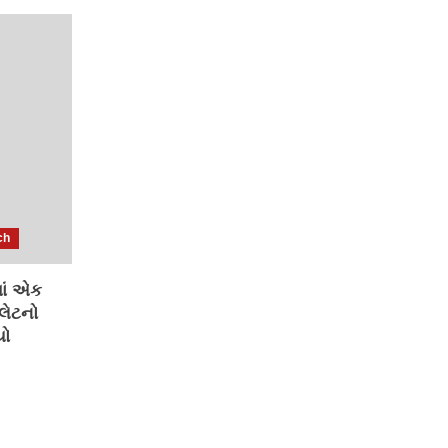
ch
માં એક
લેટનો
ો