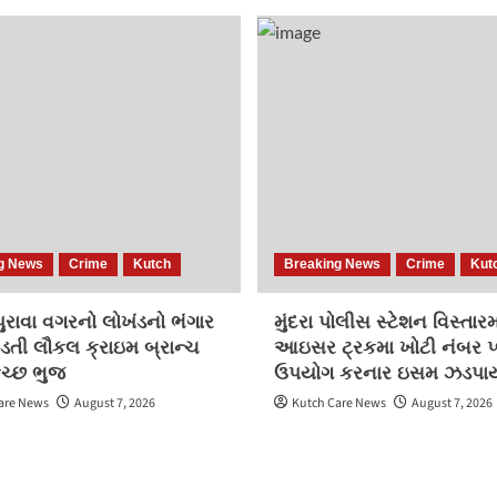
g News
Crime
Kutch
Breaking News
Crime
Kut
રાવા વગરનો લોખંડનો ભંગાર
મુંદરા પોલીસ સ્ટેશન વિસ્તાર
ડતી લૌકલ ક્રાઇમ બ્રાન્ચ
આઇસર ટ્રકમા ખોટી નંબર પ્
કચ્છ ભુજ
ઉપયોગ કરનાર ઇસમ ઝડપાય
are News
August 7, 2026
Kutch Care News
August 7, 2026