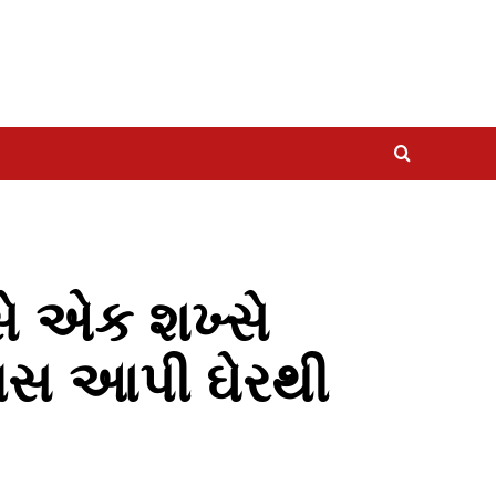
સે એક શખ્સે
રાસ આપી ઘેરથી