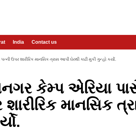
rat
India
Contact us
પત્ની ઉપર શારીરિક માનસિક ત્રાસ આપી ઘેરથી કાઢી મુકી ગુન્હો કર્યો.
ાનગર કેમ્પ એરિયા પા
ર શારીરિક માનસિક ત્
્યો.