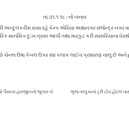
તા.૩૧.૧.૧૮ : નો બનાવ
લી અબ્દુલકરીમ સમા રહે કેમ્પ એરિયા અક્ષાનગર રાજેન્દ્ર 
ક માનસિક દુ:ખ ત્રાસ આપી તથા મારકુટ કરી સાસરિયાના ઘેરથી કા
અમારો ચેનલ ઉષા કેબલ ઉપર ૨૪ કલાક લાઈવ પ્રશારણ ચાલુ છે અને
 પૈસાના હારજીતનો જુગાર બે
ભુજ તાલુકાનાં ટ્રી ટોપ હોટલ પ