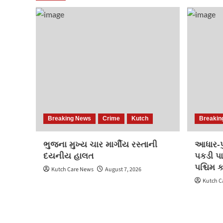
Breaking News
Crime
Kutch
Breakin
ભુજના મુખ્ય ચાર માર્ગીય રસ્તાની
આધાર-પુ
દયનીય હાલત
પકડી પા
પશ્ચિમ 
Kutch Care News
August 7, 2026
Kutch C