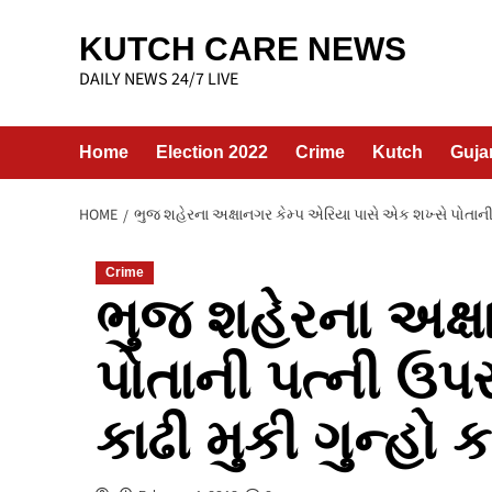
Skip
to
KUTCH CARE NEWS
content
DAILY NEWS 24/7 LIVE
Home
Election 2022
Crime
Kutch
Guja
HOME
ભુજ શહેરના અક્ષાનગર કેમ્પ એરિયા પાસે એક શખ્સે પોતાની 
Crime
ભુજ શહેરના અક્ષ
પોતાની પત્ની ઉપ
કાઢી મુકી ગુન્હો કર