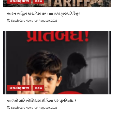
Breaking News
India
ભારત સહિત પાંચ દેશ પર 100 ટકા ટ્રમ્પ ટેરિફ !
Kutch Care News
August 9, 2026
Breaking News
India
બાળકો માટે સોશિયલ મીડિયા પર પ્રતિબંધ ?
Kutch Care News
August 9, 2026