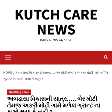
Skip
KUTCH CARE
to
content
NEWS
DAILY NEWS 24/7 LIVE
Primary
Menu
HOME
અબડાસા વિકાસની યાત્ર….. બેર મોટી તેમજ અકરી મોટી ગામે મળેલ
ગ્રાન્ટ ના કામો થયા કે નહીં ?
Breaking News
અબડાસા વિકાસની યાત્ર….. બેર મોટી
તેમજ અકરી મોટી ગામે મળેલ ગ્રાન્ટ ના