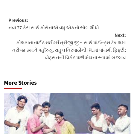
Post
Previous:
નવા 27 કેસ સાથે કોરોનાએ વધુ એકનો ભોગ લીધો
navigation
Next:
કોલકાતાનાઈટ રાઈડર્સ ત્રીજી જીત સાથે પોઈન્ટ્સ ટેબલમાં
ત્રીજા સ્થાને પહોંચ્યું, રાહુલ ત્રિપાઠીની IPLમાં પાંચમી ફિફટી;
વોટ્સનની વિકેટ પછી મેચના રૂપ માં બદલાવ
More Stories