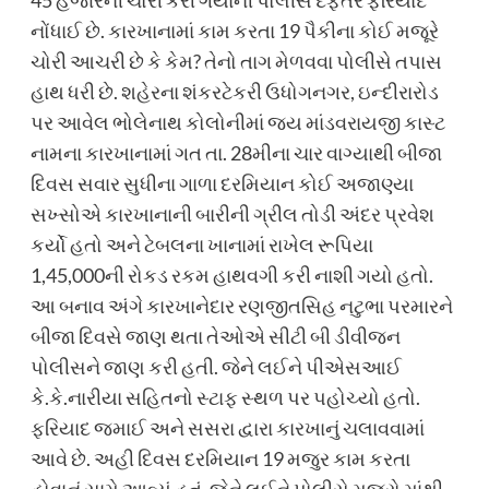
45 હજારની ચોરી કરી ગયાની પોલીસ દફતરે ફરિયાદ
નોંધાઈ છે. કારખાનામાં કામ કરતા 19 પૈકીના કોઈ મજૂરે
ચોરી આચરી છે કે કેમ? તેનો તાગ મેળવવા પોલીસે તપાસ
હાથ ધરી છે. શહેરના શંકરટેકરી ઉધોગનગર, ઇન્દીરારોડ
પર આવેલ ભોલેનાથ કોલોનીમાં જય માંડવરાયજી કાસ્ટ
નામના કારખાનામાં ગત તા. 28મીના ચાર વાગ્યાથી બીજા
દિવસ સવાર સુધીના ગાળા દરમિયાન કોઈ અજાણ્યા
સખ્સોએ કારખાનાની બારીની ગ્રીલ તોડી અંદર પ્રવેશ
કર્યો હતો અને ટેબલના ખાનામાં રાખેલ રૂપિયા
1,45,000ની રોકડ રકમ હાથવગી કરી નાશી ગયો હતો.
આ બનાવ અંગે કારખાનેદાર રણજીતસિહ નટુભા પરમારને
બીજા દિવસે જાણ થતા તેઓએ સીટી બી ડીવીજન
પોલીસને જાણ કરી હતી. જેને લઈને પીએસઆઈ
કે.કે.નારીયા સહિતનો સ્ટાફ સ્થળ પર પહોચ્યો હતો.
ફરિયાદ જમાઈ અને સસરા દ્વારા કારખાનું ચલાવવામાં
આવે છે. અહી દિવસ દરમિયાન 19 મજુર કામ કરતા