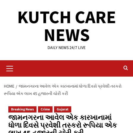
Skip
KUTCH CARE
to
content
NEWS
DAILY NEWS 24/7 LIVE
Primary
Menu
HOME
જામનગરના આવેલ એક કારખાનામાં ધોળા દિવસે પ્રવેશી તસ્કરો
રૂપિયા એક લાખ 45 હજારની ચોરી કરી
Breaking News
Crime
Gujarat
જામનગરના આવેલ એક કારખાનામાં
ધોળા દિવસે પ્રવેશી તસ્કરો રૂપિયા એક