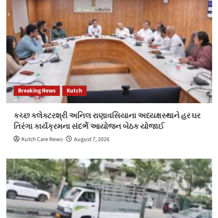
Breaking News
Kutch
કચ્છ કલેક્ટરશ્રી અનિલ રાણાવસિયાના અધ્યક્ષસ્થાને હર ઘર
તિરંગા કાર્યક્રમના સંદર્ભે આયોજન બેઠક યોજાઈ
Kutch Care News
August 7, 2026