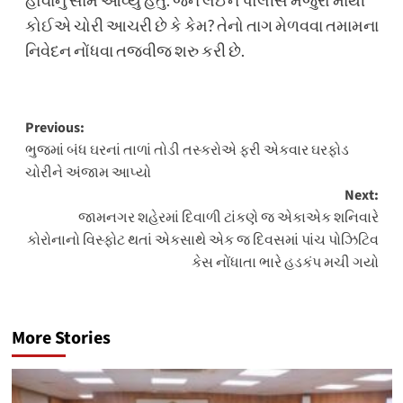
હોવાનું સામે આવ્યું હતું. જેને લઈને પોલીસે મજુરો માંથી
કોઈએ ચોરી આચરી છે કે કેમ? તેનો તાગ મેળવવા તમામના
નિવેદન નોંધવા તજવીજ શરુ કરી છે.
Post
Previous:
ભુજમાં બંધ ઘરનાં તાળાં તોડી તસ્કરોએ ફરી એકવાર ઘરફોડ
navigation
ચોરીને અંજામ આપ્યો
Next:
જામનગર શહેરમાં દિવાળી ટાંકણે જ એકાએક શનિવારે
કોરોનાનો વિસ્ફોટ થતાં એકસાથે એક જ દિવસમાં પાંચ પોઝિટિવ
કેસ નોંધાતા ભારે હડકંપ મચી ગયો
More Stories