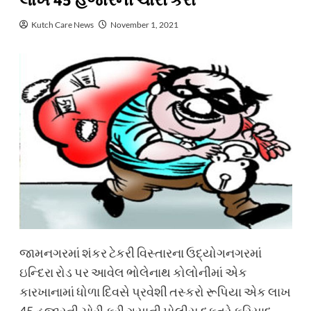
લાખ 45 હજારની ચોરી કરી
Kutch Care News
November 1, 2021
જામનગરમાં શંકર ટેકરી વિસ્તારના ઉદ્યોગનગરમાં
ઇન્દિરા રોડ પર આવેલ ભોલેનાથ કોલોનીમાં એક
કારખાનામાં ધોળા દિવસે પ્રવેશી તસ્કરો રૂપિયા એક લાખ