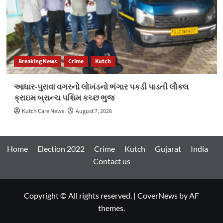
Breaking News
Crime
Kutch
આધાર-પુરાવા વગરનો લોખંડનો ભંગાર પકડી પાડતી લૌકલ
ક્રાઇમ બ્રાન્ચ પશ્ચિમ કચ્છ ભુજ
Kutch Care News
August 7, 2026
Home
Election 2022
Crime
Kutch
Gujarat
India
Contact us
Copyright © All rights reserved.
|
CoverNews
by AF
themes.