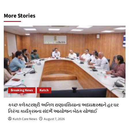
More Stories
Breaking News
Kutch
કચ્છ કલેક્ટરશ્રી અનિલ રાણાવસિયાના અધ્યક્ષસ્થાને હર ઘર
તિરંગા કાર્યક્રમના સંદર્ભે આયોજન બેઠક યોજાઈ
Kutch Care News
August 7, 2026