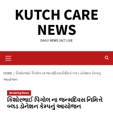
Skip
KUTCH CARE
to
content
NEWS
DAILY NEWS 24/7 LIVE
Primary
Menu
HOME
કિશોરભાઈ પિંગોલ ના જન્મદિવસ નિમિત્તે બ્લડ ડોનેશન કેમ્પનું
આયોજન
Breaking News
કિશોરભાઈ પિંગોલ ના જન્મદિવસ નિમિત્તે
બ્લડ ડોનેશન કેમ્પનું આયોજન