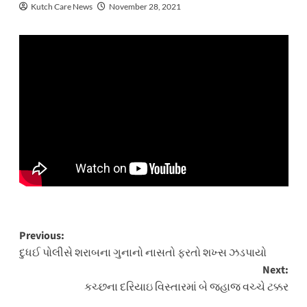
Kutch Care News
November 28, 2021
Post
Previous:
દુધઈ પોલીસે શરાબના ગુનાનો નાસતો ફરતો શખ્સ ઝડપાયો
navigation
Next:
કચ્છના દરિયાઇ વિસ્તારમાં બે જહાજ વચ્ચે ટક્કર