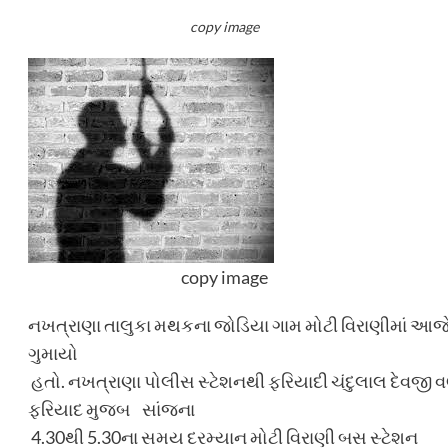
copy image
copy image
નખત્રાણા તાલુકા મથકના જોડિયા ગામ મોટી વિરાણીમાં આજે 
ગુમાયો
હતો. નખત્રાણા પોલીસ સ્ટેશનથી ફરિયાદી ચંદુલાલ દેવજી વ
ફરિયાદ મુજબ સાંજના
4.30થી 5.30ના સમય દરમ્યાન મોટી વિરાણી બસ સ્ટેશન