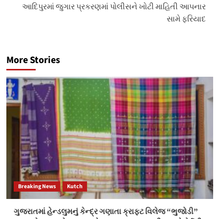
આદિપુરમાં જુગાર પ્રકરણમાં પોલીસને ખોટી માહિતી આપનાર
સામે ફરિયાદ
More Stories
Breaking News
Kutch
ગુજરાતમાં હેન્ડલુમનું કેન્દ્ર ગણાતા ક્રાફ્ટ વિલેજ “ભુજોડી”