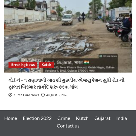
Breaking News
Kutch
વોર્ડ નં – ૧ રાણાવાળી ખાડ થી મુસ્લીમ એજ્યુકેશન સુધી રોડ ની
હાલત બિસ્માર તાકીદે શરૂ કરવા માંગ
Kutch Care News
August 6, 2026
Home
Election 2022
Crime
Kutch
Gujarat
India
Contact us