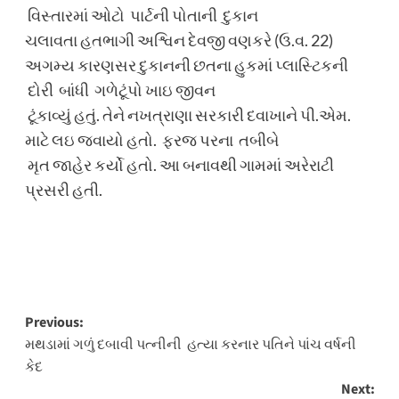
વિસ્તારમાં ઓટો પાર્ટની પોતાની દુકાન
ચલાવતા હતભાગી અશ્વિન દેવજી વણકરે (ઉ.વ. 22)
અગમ્ય કારણસર દુકાનની છતના હુકમાં પ્લાસ્ટિકની
દોરી બાંધી ગળેટૂંપો ખાઇ જીવન
ટૂંકાવ્યું હતું. તેને નખત્રાણા સરકારી દવાખાને પી.એમ.
માટે લઇ જવાયો હતો. ફરજ પરના તબીબે
મૃત જાહેર કર્યો હતો. આ બનાવથી ગામમાં અરેરાટી
પ્રસરી હતી.
Post
Previous:
મથડામાં ગળું દબાવી પત્નીની હત્યા કરનાર પતિને પાંચ વર્ષની
navigation
કેદ
Next: