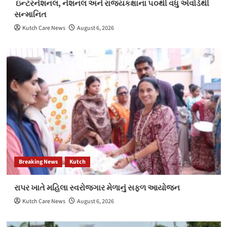
ઇન્ટરનેશનલ, નેશનલ અને રાજ્યકક્ષાના ૫૦થી વધુ એવોર્ડથી
સન્માનિત
Kutch Care News
August 6, 2026
Breaking News
Kutch
રાપર ખાતે મહિલા સ્વરોજગાર મેળાનું સફળ આયોજન
Kutch Care News
August 6, 2026