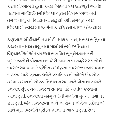
કરવામાં આવ્યો હતો. કચ્છ જિલ્લા કલેક્ટરશ્રી આનંદ
પટેલના માર્ગદર્શનમાં જિલ્લા ગ્રામ વિકાસ એજન્સી
તેમજ તાલુકા પંચાયતના સહયોગથી સમગ્ર કચ્છ
જિલ્લામાં સ્વચ્છતા અંગેના કાર્યક્રમો યોજાઈ રહ્યા છે.
કણખોઇ, મીઢીંયારી, રવમોટી, માથક, નરા, મસ્કા સહિતના
કચ્છના તમામ તાલુકાના ગામોમાં રેલી દરમિયાન
વિદ્યાર્થીઓએ સ્વચ્છતા સંબંધિત સૂત્રોચ્ચાર કરી
ગ્રામજનોને પોતાના ઘર, શેરી, ગામ તથા જાહેર સ્થળોને
સ્વચ્છ રાખવા માટે પ્રેરિત કર્યા હતા. સ્વચ્છતા જાળવવાના
સંકલ્પ સાથે ગ્રામજનોને પ્લાસ્ટિકનો ઓછો ઉપયોગ
કરવા, કચરાનો યોગ્ય નિકાલ કરવા અને પોતાના ગામને
સ્વચ્છ, સુંદર તથા સ્વસ્થ રાખવા માટે અપીલ કરવામાં
આવી હતી. સ્વચ્છતા જાગૃતિ રેલી ગામોના મુખ્ય માર્ગો પર
ફરી હતી, જેમાં સ્વચ્છતા અને આરોગ્ય અંગેના સંદેશાઓ
સાથે ગ્રામજનોને પ્રેરિત કરવામાં આવ્યા હતા. રેલી