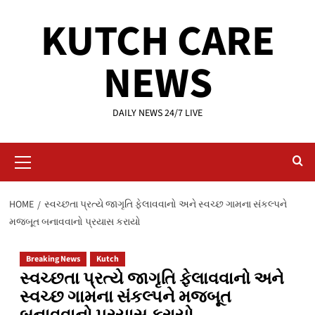
Skip
KUTCH CARE
to
content
NEWS
DAILY NEWS 24/7 LIVE
Primary
Menu
HOME
સ્વચ્છતા પ્રત્યે જાગૃતિ ફેલાવવાનો અને સ્વચ્છ ગામના સંકલ્પને
મજબૂત બનાવવાનો પ્રયાસ કરાયો
Breaking News
Kutch
સ્વચ્છતા પ્રત્યે જાગૃતિ ફેલાવવાનો અને
સ્વચ્છ ગામના સંકલ્પને મજબૂત