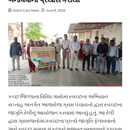
બનાવવાનો પ્રયાસ કરાયો
Kutch Care News
June 8, 2026
કચ્છ જિલ્લાના વિવિધ ગામોમાં સ્વચ્છતા અભિયાન
સપ્તાહ અંતર્ગત આજરોજ ગ્રામ પંચાયતો દ્વારા સ્વચ્છતા
જાગૃતિ રેલીનું આયોજન કરવામાં આવ્યું હતું. આ રેલી
દ્વારા ગ્રામજનોમાં સ્વચ્છતા પ્રત્યે જાગૃતિ ફેલાવવાનો
અને સ્વચ્છ ગામના સંકલ્પને મજબૂત બનાવવાનો પ્રયાસ