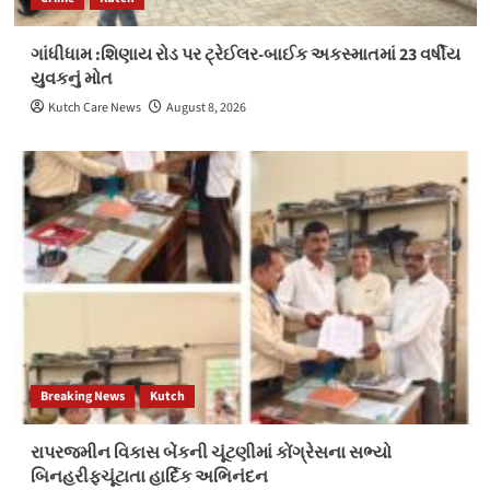
ગાંધીધામ :શિણાય રોડ પર ટ્રેઈલર-બાઈક અકસ્માતમાં 23 વર્ષીય
યુવકનું મોત
Kutch Care News
August 8, 2026
Breaking News
Kutch
રાપરજમીન વિકાસ બેંકની ચૂંટણીમાં કોંગ્રેસના સભ્યો
બિનહરીફચૂંટાતા હાર્દિક અભિનંદન