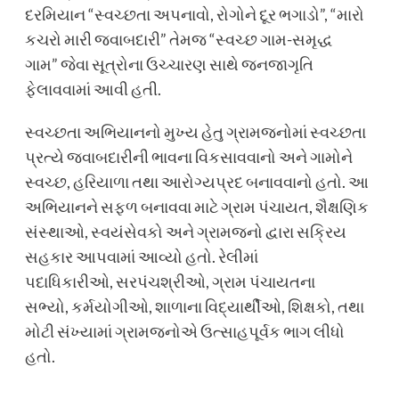
દરમિયાન “સ્વચ્છતા અપનાવો, રોગોને દૂર ભગાડો”, “મારો
કચરો મારી જવાબદારી” તેમજ “સ્વચ્છ ગામ-સમૃદ્ધ
ગામ” જેવા સૂત્રોના ઉચ્ચારણ સાથે જનજાગૃતિ
ફેલાવવામાં આવી હતી.
સ્વચ્છતા અભિયાનનો મુખ્ય હેતુ ગ્રામજનોમાં સ્વચ્છતા
પ્રત્યે જવાબદારીની ભાવના વિકસાવવાનો અને ગામોને
સ્વચ્છ, હરિયાળા તથા આરોગ્યપ્રદ બનાવવાનો હતો. આ
અભિયાનને સફળ બનાવવા માટે ગ્રામ પંચાયત, શૈક્ષણિક
સંસ્થાઓ, સ્વયંસેવકો અને ગ્રામજનો દ્વારા સક્રિય
સહકાર આપવામાં આવ્યો હતો. રેલીમાં
પદાધિકારીઓ, સરપંચશ્રીઓ, ગ્રામ પંચાયતના
સભ્યો, કર્મયોગીઓ, શાળાના વિદ્યાર્થીઓ, શિક્ષકો, તથા
મોટી સંખ્યામાં ગ્રામજનોએ ઉત્સાહપૂર્વક ભાગ લીધો
હતો.