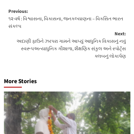
Post
Previous:
૧૨ વર્ષ : વિશ્વાસના, વિકાસના, જનકલ્યાણના – વિકસિત ભારત
navigation
સંકલ્પ
Next:
અદાણી ફાઉને ઝરપરા ગામને આપ્યું આધુનિક વિકાસનું નવું
સ્વરૂપઅત્યાધુનિક ગૌશાળા, શૈક્ષણિક સંકુલ અને સ્પોર્ટ્સ
ક્લબનું લોકાર્પણ
More Stories