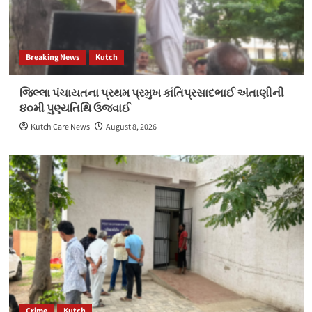
Breaking News
Kutch
જિલ્લા પંચાયતના પ્રથમ પ્રમુખ કાંતિપ્રસાદભાઈ અંતાણીની
૪૦મી પુણ્યતિથિ ઉજવાઈ
Kutch Care News
August 8, 2026
Crime
Kutch