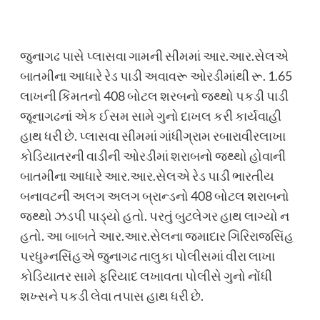
જુનાગઢ પાસે પ્લાસવા ગામની સીમમાં આર.આર.સેલએ
બાતમીના આધારે રેડ પાડી અવાવરૂ ઓરડીમાંથી રૂ. 1.65
લાખની કિંમતનો 408 બોટલ શરબનો જથ્થો પકડી પાડી
જૂનાગઢનાં એક ઈસમ સામે ગુનો દાખલ કરી કાર્યવાહી
હાથ ધરી છે. પ્લાસવા સીમમાં ગાંધીગ્રામ રબારાવીરલાખા
કોડિયાતરની વાડીની ઓરડીમાં શરાબનો જથ્થો હોવાની
બાતમીના આધારે આર.આર.સેલએ રેડ પાડી ભારતીય
બનાવટની અલગ અલગ બ્રાન્ડનો 408 બોટલ શરાબનો
જથ્થો ઝડપી પાડ્યો હતો. પરતું બુટલેગર હાથ લાગ્યો ન
હતો. આ બાબતે આર.આર.સેલના જમાદાર ગિરિરાજસિંહ
પરધુમ્નસિંહએ જુનાગઢ તાલુકા પોલીસમાં વીરા લાખા
કોડિયાતર સામે ફરિયાદ લખાવતા પોલીસે ગુનો નોંધી
શખ્સને પકડી લેવા તપાસ હાથ ધરી છે.