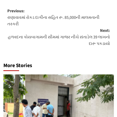
Post
Previous:
રાણાવાવમાં રોકડ દાગીના સહિત રૂ. 85,000ની માલમતાની
navigation
તસ્કરી
Next:
હળવદના કોયબાગામની સીમમાં ગાજર નીચે સંતાડેલ 39 લાખનો
દારૂ પકડાયો
More Stories