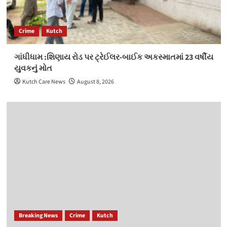
Crime
Kutch
ગાંધીધામ :શિણાય રોડ પર ટ્રેઈલર-બાઈક અકસ્માતમાં 23 વર્ષીય
યુવકનું મોત
Kutch Care News
August 8, 2026
Breaking News
Crime
Kutch