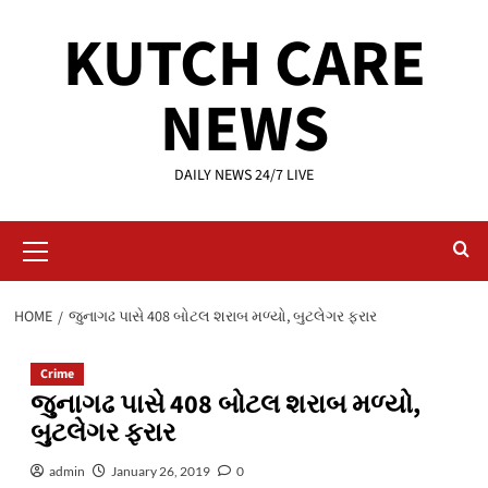
Skip
KUTCH CARE
to
content
NEWS
DAILY NEWS 24/7 LIVE
Primary
Menu
HOME
જુનાગઢ પાસે 408 બોટલ શરાબ મળ્યો, બુટલેગર ફરાર
Crime
જુનાગઢ પાસે 408 બોટલ શરાબ મળ્યો,
બુટલેગર ફરાર
admin
January 26, 2019
0