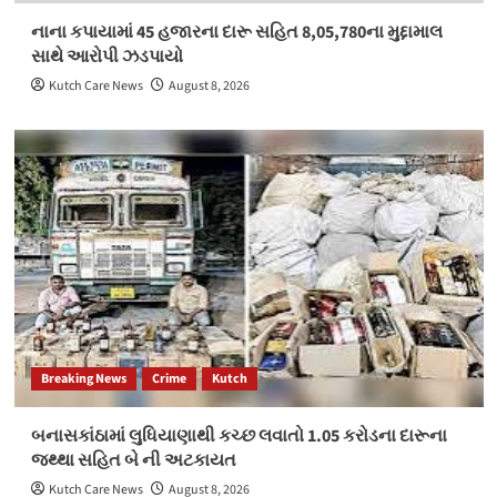
નાના કપાયામાં 45 હજારના દારૂ સહિત 8,05,780ના મુદ્દામાલ
સાથે આરોપી ઝડપાયો
Kutch Care News
August 8, 2026
Breaking News
Crime
Kutch
બનાસકાંઠામાં લુધિયાણાથી કચ્છ લવાતો 1.05 કરોડના દારૂના
જથ્થા સહિત બે ની અટકાયત
Kutch Care News
August 8, 2026