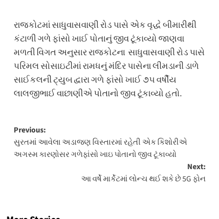
રાજકોટમાં સાધુવાસવાણી રોડ પાસે એક વૃદ્ધે બીમારીથી
કંટાળી ગળે ફાંસો ખાઈ પોતાનું જીવ ટૂંકાવ્યો જાણવા
મળતી વિગત અનુસાર રાજકોટના સાધુવાસવાણી રોડ પાસે
પરિમલ સોસાઇટીમાં રામધનું મંદિર પાસેના લીમડાની ડાળે
સાઈકલની ટ્યુબ દ્વારા ગળે ફાંસો ખાઈ ૭૫ વર્ષીય
લાલજીભાઈ વાછાણીએ પોતાનો જીવ ટૂંકાવ્યો હતો.
Post
Previous:
સુરતમાં આવેલા અડાજણ વિસ્તારમાં રહેતી એક કિશોરીએ
navigation
અગસ્મ કારણોસર ગળેફાંસો ખાઇ પોતાનો જીવ ટૂંકાવ્યો
Next:
આ વર્ષે માર્કેટમાં લોન્ચ થઈ શકે છે 5G ફોન