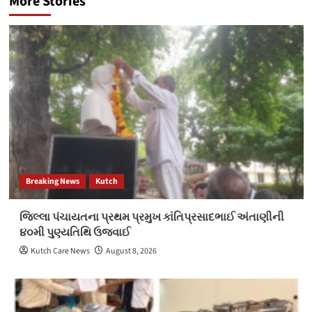
More Stories
Breaking News
Kutch
જિલ્લા પંચાયતના પ્રથમ પ્રમુખ કાંતિપ્રસાદભાઈ અંતાણીની
૪૦મી પુણ્યતિથિ ઉજવાઈ
Kutch Care News
August 8, 2026