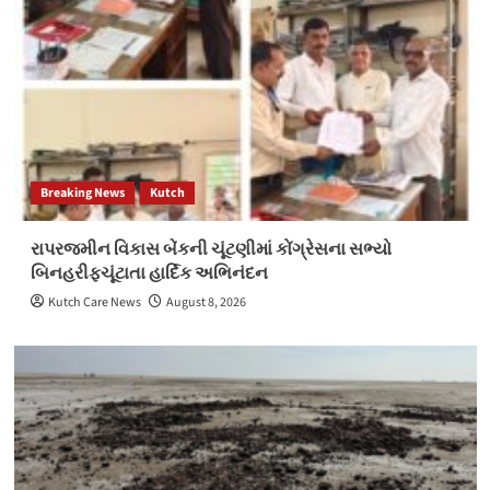
Breaking News
Kutch
રાપરજમીન વિકાસ બેંકની ચૂંટણીમાં કોંગ્રેસના સભ્યો
બિનહરીફચૂંટાતા હાર્દિક અભિનંદન
Kutch Care News
August 8, 2026