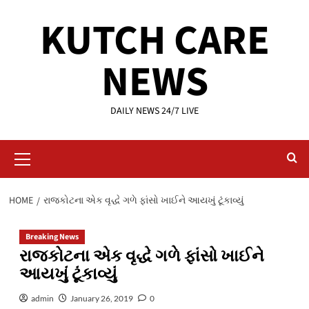
Skip
KUTCH CARE
to
content
NEWS
DAILY NEWS 24/7 LIVE
Primary
Menu
HOME
રાજકોટના એક વૃદ્ધે ગળે ફાંસો ખાઈને આયખું ટૂંકાવ્યું
Breaking News
રાજકોટના એક વૃદ્ધે ગળે ફાંસો ખાઈને
આયખું ટૂંકાવ્યું
admin
January 26, 2019
0