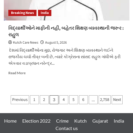
Breaking News
India
વિદ્યાર્થીઓને માફીની નહીં, બહેતર શિક્ષણ વ્યવસ્થાની જરૂર :
રાહુલ
Kutch Care News
August 5, 2026
દેશમાં વિદ્યાર્થીઓના મુદ્દા, રોજગાર અને શિક્ષણ વ્યવસ્થાને લઈને
રાજકીય ચર્ચા તીવ્ર બની છે, ત્યારે કોંગ્રેસના સાંસદ રાહુલ ગાંધીએ ફરી
એકવાર વડાપ્રધાન નરેન્દ્ર...
Read
Read More
more
about
વિદ્યાર્થીઓને
માફીની
Posts
Previous
1
2
4
5
6
2,758
Next
3
…
નહીં,
pagination
બહેતર
શિક્ષણ
વ્યવસ્થાની
Home
Election 2022
Crime
Kutch
Gujarat
India
જરૂર
Contact us
: