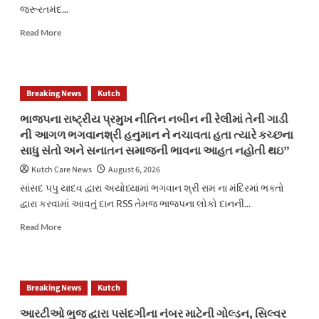
જરૂરતમંદ...
Read
Read More
more
about
નવા
કંડલા
Breaking News
Kutch
પોર્ટ
ખારીરોડ
ભાજપના રાષ્ટ્રીય પ્રમુખ નીતિન નબીન ની રેલીમાં તેની ગાડી
અંજાર
ની આગળ ભગવાનશ્રી હનુમાન ને નચાવતા હતા ત્યારે કચ્છના
વરસાદ
સાધુ સંતો અને સનાતન સમાજની ભાવના આહત નહોતી થઇ”
ના
કારણે
Kutch Care News
August 6, 2026
બેરોજગાર
સાંસદ પપુ યાદવ દ્વારા અયોધ્યામાં ભગવાન શ્રી રામ ના મંદિરમાં ભક્તો
લોકો
દ્વારા કરવામાં આવતું દાન RSS તેમજ ભાજપના લોકો દાનની...
ને
મદદરૂપસુન્ની
Read
Read More
દાવતે
more
ઈસ્લામી
about
હારે
ભાજપના
રાષ્ટ્રીય
Breaking News
Kutch
પ્રમુખ
નીતિન
આરટીઓ ભુજ દ્વારા પસંદગીના નંબર માટેની ગોલ્ડન, સિલ્વર