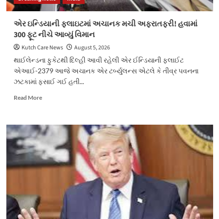
એર ઇન્ડિયાની ફ્લાઇટમાં અચાનક મચી અફરાતફરી! હવામાં
300 ફૂટ નીચે આવ્યું વિમાન
Kutch Care News
August 5, 2026
થાઈલેન્ડના ફુકેટથી દિલ્હી આવી રહેલી એર ઈન્ડિયાની ફ્લાઈટ
એઆઈ-2379 આજે અચાનક એર ટર્બ્યુલન્સ એટલે કે તીવ્ર પવનના
ઝટકામાં ફસાઈ ગઈ હતી...
Read
Read More
more
about
એર
ઇન્ડિયાની
ફ્લાઇટમાં
અચાનક
મચી
અફરાતફરી!
હવામાં
300
ફૂટ
નીચે
આવ્યું