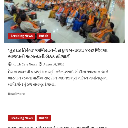
Breaking News
Kutch
‘હર ઘર તિરંગા’ અભિયાનને સફળ બનાવવા કચ્છ જિલ્લા
ભાજપની અગત્યની બેઠક યોજાઈ
Kutch Care News
August 6, 2026
દેશના યશસ્વી વડાપ્રધાન શ્રી નરેન્દ્રભાઈ મોદીના આહ્વાન અને
ભારતીય જનતા પાર્ટીના રાષ્ટ્રીય અધ્યક્ષ શ્રી નીતિન નબીનજીના
માર્ગદર્શન હેઠળ સમગ્ર દેશમાં...
Read
Read More
more
about
‘હર
ઘર
Breaking News
Kutch
તિરંગા’
અભિયાનને