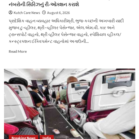
નબીન
નંબરોની સિરિઝનું રી-ઓક્શન કરાશે
ની
રેલીમાં
Kutch Care News
August 6, 2026
તેની
પ્રાદેશિક વાહન વ્યવહાર અધિકારીશ્રી, ભુજ-કચ્છની અખબારી યાદી
ગાડી
મુજબ ટુ-વ્હીલર, થ્રી–વ્હીલર પેસેન્જર, એલ.એમ.વી. કાર અને
ની
ટ્રાન્સપોર્ટ વાહનો,‌ થ્રી વ્હીલર પેસેન્જર વાહનો, સ્પેશિયલ વ્હીકલ/
આગળ
કન્સ્ટ્રક્શન ઈક્વિપમેન્ટ વાહનોમાં અગાઉની...
ભગવાનશ્રી
હનુમાન
Read
Read More
ને
more
નચાવતા
about
હતા
આરટીઓ
ત્યારે
ભુજ
કચ્છના
દ્વારા
સાધુ
પસંદગીના
સંતો
નંબર
અને
માટેની
સનાતન
ગોલ્ડન, સિલ્વર
સમાજની
નંબરોની
ભાવના
સિરિઝનું
આહત
રી-
નહોતી
ઓક્શન
થઇ”
કરાશે
Breaking News
India