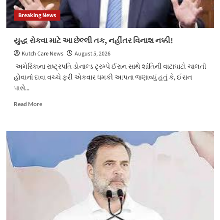
વિમાન
Breaking News
યુદ્ધ રોકવા માટે આ છેલ્લી તક, નહીંતર વિનાશ નક્કી!
Kutch Care News
August 5, 2026
અમેરિકાના રાષ્ટ્રપતિ ડોનાલ્ડ ટ્રમ્પે ઈરાન સાથે શાંતિની વાટાઘાટો ચાલતી
હોવાનાં દાવા વચ્ચે ફરી એકવાર ધમકી આપતા જણાવ્યું હતું કે, ઈરાન
પાસે...
Read
Read More
more
about
યુદ્ધ
રોકવા
માટે
આ
છેલ્લી
તક,
નહીંતર
વિનાશ
નક્કી!