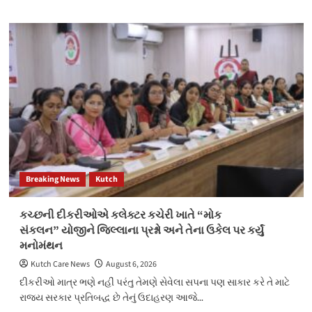
માસમાં
about
આર્મ્સ
તા.
ફાયરિંગ
૭
પ્રેક્ટીસ
થી
યોજાશે
૧૪
ઓગષ્ટનારાપર
આઈ.ટી.આઈ.માં
પ્રવેશ
પ્રક્રિયા
માટે
ચોથો
રાઉન્ડનું
આયોજન
Breaking News
Kutch
કરવામાં
આવ્યું
કચ્છની દીકરીઓએ કલેક્ટર કચેરી ખાતે “મોક
સંકલન” યોજીને જિલ્લાના પ્રશ્નો અને તેના ઉકેલ પર કર્યું
મનોમંથન
Kutch Care News
August 6, 2026
દીકરીઓ માત્ર ભણે નહીં પરંતુ તેમણે સેવેલા સપના પણ સાકાર કરે તે માટે
રાજ્ય સરકાર પ્રતિબદ્ધ છે તેનું ઉદાહરણ આજે...