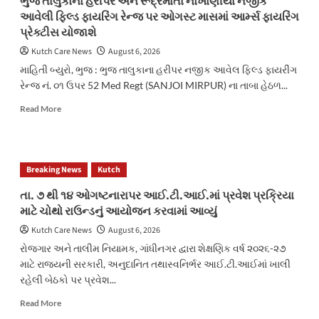
ભુજ તાલુકાના હરીપર અને રૂદ્રમાતા નોખાણીયા નજીક
સફળ
આવેલી ફિલ્ડ ફાયરિંગ રેન્જ પર ઓગસ્ટ માસમાં આર્મ્સ ફાયરિંગ
બનાવવા
પ્રેક્ટીસ યોજાશે
કચ્છ
જિલ્લા
Kutch Care News
August 6, 2026
ભાજપની
માહિતી બ્યુરો, ભુજ : ભુજ તાલુકાના હરીપર નજીક આવેલ ફિલ્ડ ફાયરીંગ
અગત્યની
રેન્જ નં. ૦૧ ઉપર 52 Med Regt (SANJOI MIRPUR) ના તાબા હેઠળ...
બેઠક
યોજાઈ
Read
Read More
more
about
ભુજ
તાલુકાના
Breaking News
Kutch
હરીપર
અને
તા. ૭ થી ૧૪ ઓગષ્ટનારાપર આઈ.ટી.આઈ.માં પ્રવેશ પ્રક્રિયા
રૂદ્રમાતા
માટે ચોથો રાઉન્ડનું આયોજન કરવામાં આવ્યું
નોખાણીયા
નજીક
Kutch Care News
August 6, 2026
આવેલી
રોજગાર અને તાલીમ નિયામક, ગાંધીનગર દ્વારા શેક્ષણિક વર્ષ ૨૦૨૬-૨૭
ફિલ્ડ
માટે રાજ્યની સરકારી, અનુદાનિત તથાસ્વનિર્ભર આઈ.ટી.આઈમાં ખાલી
ફાયરિંગ
રહેલી બેઠકો પર પ્રવેશ...
રેન્જ
પર
Read
Read More
ઓગસ્ટ
more