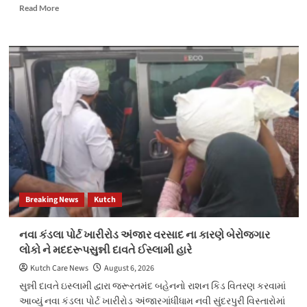
Read
Read More
more
about
કચ્છની
દીકરીઓએ
કલેક્ટર
કચેરી
ખાતે “મોક
સંકલન” યોજીને
જિલ્લાના
પ્રશ્નો
અને
તેના
ઉકેલ
પર
Breaking News
Kutch
કર્યું
મનોમંથન
નવા કંડલા પોર્ટ ખારીરોડ અંજાર વરસાદ ના કારણે બેરોજગાર
લોકો ને મદદરૂપસુન્ની દાવતે ઈસ્લામી હારે
Kutch Care News
August 6, 2026
સુન્ની દાવતે ઇસ્લામી દ્વારા જરૂરતમંદ બહેનનો રાશન કિડ વિતરણ કરવામાં
આવ્યું નવા કંડલા પોર્ટ ખારીરોડ અંજારગાંધીધામ નવી સુંદરપુરી વિસ્તારોમાં