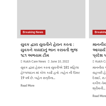
Breaking News
Breakin
યુવક દ્વારા યુવતીને હેરાન કરતા :
માનનીય 
યુવકને કાયદાનું ભાન કરાવતી ભુજ
આચાર્ય
૧૮૧ અભયમ ટીમ
પ્રદેશ પ
Kutch Care News
June 10, 2022
Kutch C
યુવક દ્વારા હેરાન કરતા યુવતીએ 181 મહિલા
માનનીય અધ
હેલ્પલાઇન માં કોલ કર્યો હતો .બહેન ની ઉંમર
રાહબરી હે
19 વર્ષ છે. બહેન રાત્રીના...
દેસાઈ, રા
વકીલ તે
Read
Read More
શ્રીમતી...
more
about
Read Mor
યુવક
દ્વારા