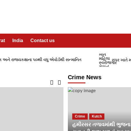
rat
India
Contact us
રાજ્યકક્ષાના ૫૦થી વધુ એવોર્ડથી સન્માનિત
રાપર ખાતે મહિલા
Crime News
Crime
Kutch
હમીરસર તળાવમાંથી ભુજના