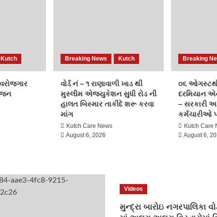
Kutch
Breaking News
Kutch
Breaking N
સ્વરોજગાર
વોર્ડ નં – ૧ રાણાવાળી ખાડ થી
૦૬ ઓગસ્ટથ
ોજન
મુસ્લીમ એજ્યુકેશન સુધી રોડ ની
દરમિયાન એન
હાલત બિસ્માર તાકીદે શરૂ કરવા
– સરકારી અ
માંગ
કર્મચારીઓ
Kutch Care News
Kutch Care
August 6, 2026
August 6, 2
Videos
મુન્દ્રા બારોઇ નગરપાલિકા વોર્