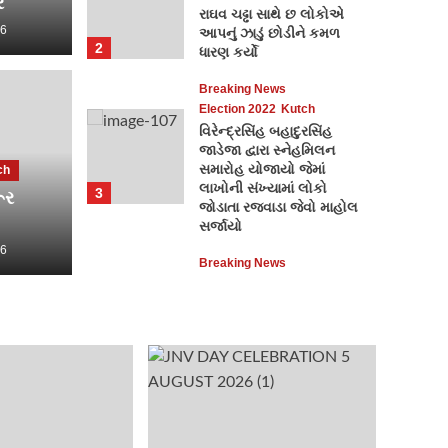
ર
રાઘવ ચઢ્ઢા સાથે છ લોકોએ
26
આપનું ઝાડું છોડીને કમળ
2
ધારણ કર્યો
Breaking 
Breaking News
Election 2022
Kutch
વોર્
વિરેન્દ્રસિંહ બહાદુરસિંહ
જાડેજા દ્વારા સ્નેહમિલન
ા સ્વરોજગાર મેળાનું
એજ્ય
સમારોહ યોજાયો જેમાં
ch
લાખોની સંખ્યામાં લોકો
3
ૂર
ન
તાકી
જોડાતા રજવાડા જેવો માહોલ
સર્જાયો
26
Kutch Car
Breaking News
Election 2022
Gujarat
ભરૂચની દહેજ બાયપાસ રોડ
પર આવેલી માંગલ્ય
સોસાયટીમાં બંધ મકાનને
તસ્કરોએ નિશાન બનાવી
4
રૂ.9.85 લાખના મુદ્દામાલ
ચોરી કરી ફરાર થઈ ગયા