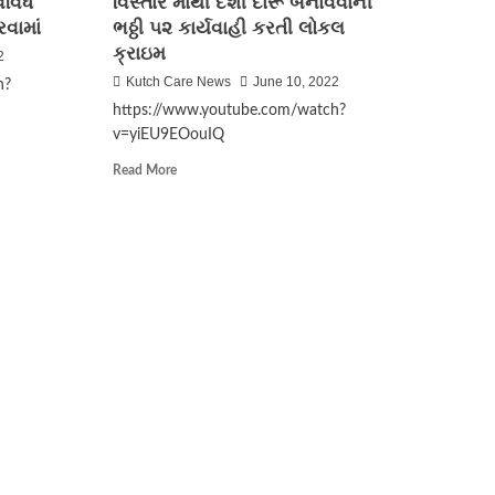
િવિધ
વિસ્તાર માથી દેશી દારૂ બનાવવાની
સમારોહ યોજાયો જેમાં
લાખોની સંખ્યામાં લોકો
રવામાં
ભઠ્ઠી ૫૨ કાર્યવાહી કરતી લોકલ
3
જોડાતા રજવાડા જેવો માહોલ
ક્રાઇમ
2
સર્જાયો
Kutch Care News
June 10, 2022
h?
Breaking News
https://www.youtube.com/watch?
Election 2022
Gujarat
v=yiEU9EOouIQ
ભરૂચની દહેજ બાયપાસ રોડ
Read
Read More
પર આવેલી માંગલ્ય
more
સોસાયટીમાં બંધ મકાનને
about
તસ્કરોએ નિશાન બનાવી
4
અંજાર
રૂ.9.85 લાખના મુદ્દામાલ
પો
ચોરી કરી ફરાર થઈ ગયા
સ્ટે
ના
વીડી
Election 2022
Kutch
ગામની
કેરા કુંદનપુર મતદાન
સીમ
5
વિસ્તાર
માથી
દેશી
દારૂ
બનાવવાની
ભઠ્ઠી