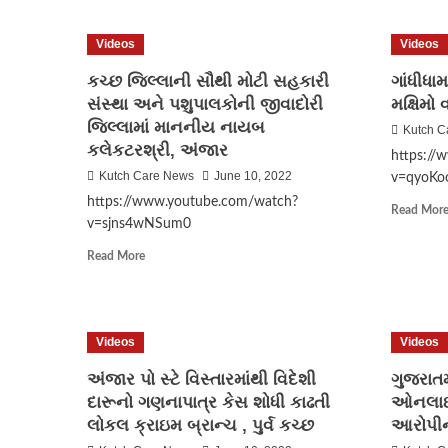
યુવતીને
હેરાન
Videos
Videos
કરતા
:
કચ્છ જિલ્લાની સૌથી મોટી સહકારી
ગાંધીધા
યુવકને
સંસ્થા અને પશુપાલકોની જીવાદોરી
કાયદાનું
મક્ષિમો
ભાન
જિલ્લામાં માનનીય નાયબ
Kutch C
કરાવતી
કલેકટરશ્રી, અંજાર
https://
ભુજ
Kutch Care News
June 10, 2022
૧૮૧
v=qyoKo
અભયમ
https://www.youtube.com/watch?
Read Mor
ટીમ
v=sjns4wNSum0
Read
Read More
more
about
કચ્છ
જિલ્લાની
Videos
Videos
સૌથી
મોટી
અંજાર પો સ્ટે વિસ્તારમાંથી વિદેશી
ગુજરાતમ
સહકારી
દારૂનો ગણનાપાત્ર કેસ શોધી કાઢતી
ઓનલાઇન 
સંસ્થા
લોકલ ક્રાઇમ બ્રાન્ચ , પુર્વ કચ્છ
આરોપીની
અને
પશુપાલકોની