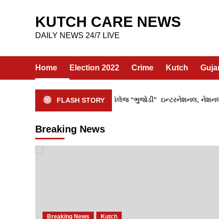
Skip
to
KUTCH CARE NEWS
content
DAILY NEWS 24/7 LIVE
Home
Election 2022
Crime
Kutch
Guja
ં હેન્ડલુમનું કેન્દ્ર ગણાતા ક્રાફ્ટ વિલેજ “ભુજોડી” ઇન્ટરનેશનલ, નેશનલ અને 
FLASH STORY
Breaking News
Breaking News
Kutch