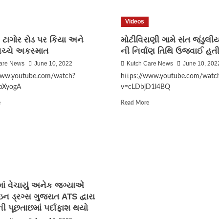
કરવામાં
માનનીય
અધ્યક્ષશ્રી
Videos
ડો.
નીમાબેન
મ ટાગોર રોડ પર કિયા અને
મોટીવિરાણી ગામે સંત જંડુલીય
આચાર્ય
 વચ્ચે અકસ્માત
ની નિર્વાણ તિથિ ઉજવાઈ હત
ગુજરાત
વિધાનસભાનો
are News
June 10, 2022
Kutch Care News
June 10, 202
ઉતર
www.youtube.com/watch?
https://www.youtube.com/watc
પ્રદેશ
oXyogA
v=cLDbjD1l4BQ
પ્રવાસ..
Read
Read
e
Read More
more
more
about
about
ગાંધીધામ
મોટીવિરાણી
ટાગોર
ગામે
રોડ
સંત
પર
જંડુલીયાદાદા
કિયા
ની
અને
નિર્વાણ
ાં વેચાયું અનેક જગ્યાએ
મક્ષિમો
તિથિ
વચ્ચે
ઉજવાઈ
ડ્રગ્સ ગુજરાત ATS દ્વારા
અકસ્માત
હતી
 પૂછતાછમાં પર્દાફાશ થયો