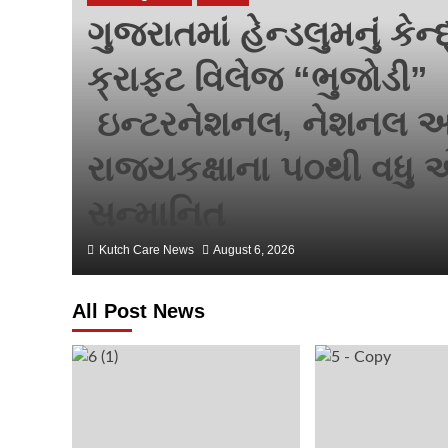
ગુજરાતમાં હેન્ડલુમનું કેન
ક્રાફ્ટ વિલેજ “ભુજોડી”
ાલય
ઇન્ટરનેશનલ, નેશનલ અ
રાજ્યકક્ષાના ૫૦થી વધુ એ
સન્માનિત
Kutch Care News
August 6, 2026
All Post News