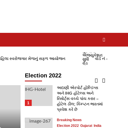
Election 2022
Gujarat
ભરૂચની દહેજ બાયપાસ રોડ
પર આવેલી માંગલ્ય
સોસાયટીમાં બંધ મકાનને
તસ્કરોએ નિશાન બનાવી
4
રૂ.9.85 લાખના મુદ્દામાલ
ચોરી કરી ફરાર થઈ ગયા
Election 2022
Kutch
કેરા કુંદનપુર મતદાન
 સ્વરોજગાર મેળાનું સફળ આયોજન
વોર્ડ નં – ૧ રાણાવાળી ખાડ
5
Election 2022
Breaking News
Election 2022
India
Kutch
અદાણી એરપોર્ટ હોલ્ડિંગ્સ
અને IHG હોટેલ્સ અને
રિસોર્ટ્સ વચ્ચે પાંચ કરાર –
1
હોટેલ ડીલ; કિમ્પ્ટન ભારતમાં
પ્રવેશ કરે છે
Breaking News
Election 2022
Gujarat
India