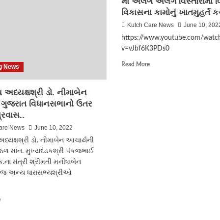
માં અલગ અલગ વિસ્તારોમાં વ
વિકાસના કામોનું ખાતમુહર્ત ક
Kutch Care News
June 10, 202
https://www.youtube.com/watc
v=vJbf6K3PDs0
Read
Read More
g News
more
about
અધ્યક્ષશ્રી ડો. નીમાબેન
મુન્દ્રા
બારોઇ
 ગુજરાત વિધાનસભાનો ઉતર
નગરપાલિકા
્રવાસ..
વોર્ડ
are News
June 10, 2022
નં
૧
્યક્ષશ્રી ડો. નીમાબેન આચાર્યની
માં
ઠળ માંન. મુખ્યદંડકશ્રી પંકજભાઈ
અલગ
.ક.ના મંત્રી શ્રીમતી મનીષાબેન
અલગ
મજ અન્ય ધારાસભ્યશ્રીઓ
વિસ્તારોમાં
વિવિધ
વિકાસના
Read
e
કામોનું
more
ખાતમુહર્ત
about