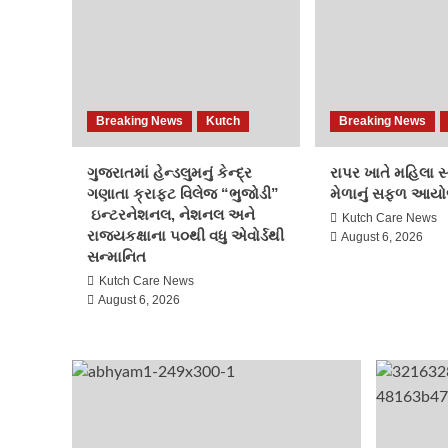
Breaking News
Kutch
Breaking News
ગુજરાતમાં હેન્ડલુમનું કેન્દ્ર
રાપર ખાતે મહિલા 
ગણાતા ક્રાફ્ટ વિલેજ “ભુજોડી”
મેળાનું સફળ આય
ઇન્ટરનેશનલ, નેશનલ અને
Kutch Care News
રાજ્યકક્ષાના ૫૦થી વધુ એવોર્ડથી
August 6, 2026
સન્માનિત
Kutch Care News
August 6, 2026