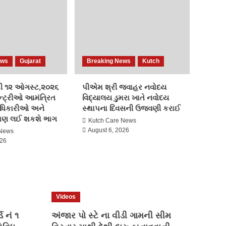
Election 2022
Kutch
કેરા કુંદનપુર મતદાન
5
Breaking News
Election 2022
India
Kutch
ews
Gujarat
Breaking News
Kutch
અદાણી એરપોર્ટ હોલ્ડિંગ્સ
અને IHG હોટેલ્સ અને
ી ૧૨ ઓગસ્ટ,૨૦૨૬
પીએમ શ્રી જવાહર નવોદય
રિસોર્ટ્સ વચ્ચે પાંચ કરાર –
્ટ્રીઓ આમંત્રિત
વિદ્યાલય ડુમરા ખાતે નવોદય
1
હોટેલ ડીલ; કિમ્પ્ટન ભારતમાં
ધિકારીઓ અને
સ્થાપના દિવસની ઉજવણી કરાઈ
પ્રવેશ કરે છે
 પણ લઈ શકશે ભાગ
Kutch Care News
Breaking News
August 6, 2026
 News
Election 2022
Gujarat
India
026
રાઘવ ચઢ્ઢા સાથે છ લોકોએ
આપનું ઝાડું છોડીને કમળ
2
ધારણ કર્યો
Breaking News
Videos
Election 2022
Kutch
વિરેન્દ્રસિંહ બહાદુરસિંહ
ડ નં ૧
અંજાર પો સ્ટે ના વીડી ગામની સીમ
જાડેજા દ્વારા સ્નેહમિલન