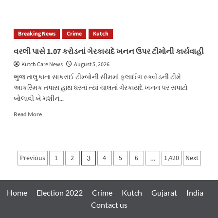
about
અબડાસાના
બાંડિયા
Breaking News
Crime
Kutch
સીમ
વિસ્તારમાં
વરલી પાસે 1.07 કરોડનાં ગેરકાયદે ખનન ઉપર ટીમોની કાર્યવાહી
વિજશોકથી
Kutch Care News
August 5, 2026
મોરનું
કમકમાટી
ભુજ તાલુકાના સાકરાઈ ટીમ્બોની સીમમાં ફ્લાઈંગ સ્ક્વોડની ટીમે
ભર્યું
આકસ્મિક તપાસ હાથ ધરતાં ત્યાં ચાલતાં ગેરકાયદે ખનન પર સપાટો
મોત
બોલાવી બે મશીન...
Read
Read More
more
about
વરલી
પાસે
Posts
Previous
1
2
4
5
6
1,420
Next
3
…
1.07
pagination
કરોડનાં
ગેરકાયદે
ખનન
Home
Election 2022
Crime
Kutch
Gujarat
India
ઉપર
Contact us
ટીમોની
કાર્યવાહી