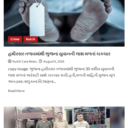
લાઈનના
ફુવારા
ઉડ્યા
Crime
Kutch
હમીરસર તળાવમાંથી ભુજના યુવાનની લાશ મળતાં ચકચાર
Kutch Care News
August 6, 2026
copy image ભુજના હમીરસર તળાવમાંથી ભુજના 30 વર્ષીય યુવાનની
લાશ મળતાં અરેરાટી સાથે ચકચાર મચી હતી,મળતી માહિતી મુજબ મૂળ
અબડાસા તાલુકાના વિંઝાણના...
Read
Read More
more
about
હમીરસર
તળાવમાંથી
ભુજના
યુવાનની
લાશ