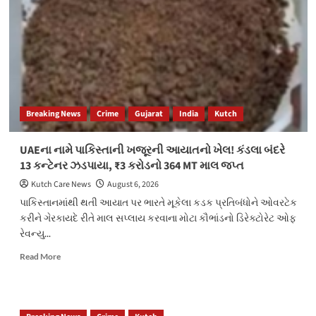
હેરાફેરીમાં
બેની
અટકાયત
Breaking News
Crime
Gujarat
India
Kutch
UAEના નામે પાકિસ્તાની ખજૂરની આયાતનો ખેલ! કંડલા બંદરે
13 કન્ટેનર ઝડપાયા, ₹3 કરોડનો 364 MT માલ જપ્ત
Kutch Care News
August 6, 2026
પાકિસ્તાનમાંથી થતી આયાત પર ભારતે મૂકેલા કડક પ્રતિબંધોને ઓવરટેક
કરીને ગેરકાયદે રીતે માલ સપ્લાય કરવાના મોટા કૌભાંડનો ડિરેક્ટોરેટ ઓફ
રેવન્યુ...
Read
Read More
more
about
UAEના
નામે