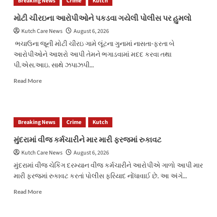
Breaking News
Crime
Kutch
પાકિસ્તાની
ખજૂરની
મોટી ચીરઇના આરોપીઓને પકડવા ગયેલી પોલીસ પર હુમલો
આયાતનો
Kutch Care News
August 6, 2026
ખેલ!
કંડલા
ભચાઉના જૂની મોટી ચીરઇ ગામે લૂંટના ગુનામાં નાસતા-ફરતા બે
બંદરે
આરોપીઓને આશરો આપી તેમને ભગાડવામાં મદદ કરવા તથા
13
પી.એસ.આઇ. સાથે ઝપાઝપી...
કન્ટેનર
ઝડપાયા,
Read
Read More
₹3
more
કરોડનો
about
364
મોટી
MT
ચીરઇના
Breaking News
Crime
Kutch
માલ
આરોપીઓને
જપ્ત
પકડવા
મુંદરામાં વીજ કર્મચારીને માર મારી ફરજમાં રુકાવટ
ગયેલી
Kutch Care News
August 6, 2026
પોલીસ
પર
મુંદરામાં વીજ ચેકિંગ દરમ્યાન વીજ કર્મચારીને આરોપીએ ગાળો આપી માર
હુમલો
મારી ફરજમાં રુકાવટ કરતાં પોલીસ ફરિયાદ નોંધાવાઈ છે. આ અંગે...
Read
Read More
more
about