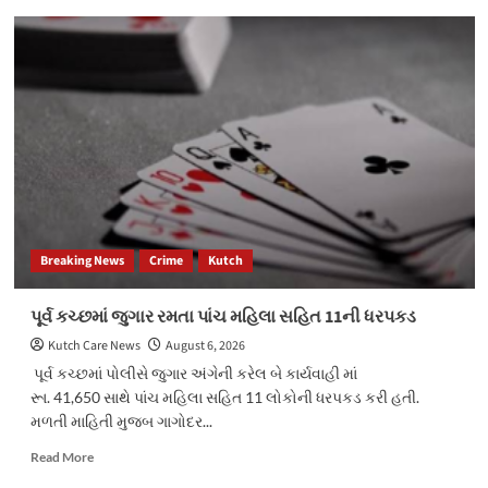
શિણાયમાં
મકાન
બાંધકામનાં
નામે
વિશ્વાસઘાત
Breaking News
Crime
Kutch
પૂર્વ કચ્છમાં જુગાર રમતા પાંચ મહિલા સહિત 11ની ધરપકડ
Kutch Care News
August 6, 2026
પૂર્વ કચ્છમાં પોલીસે જુગાર અંગેની કરેલ બે કાર્યવાહી માં
રૂા. 41,650 સાથે પાંચ મહિલા સહિત 11 લોકોની ધરપકડ કરી હતી.
મળતી માહિતી મુજબ ગાગોદર...
Read
Read More
more