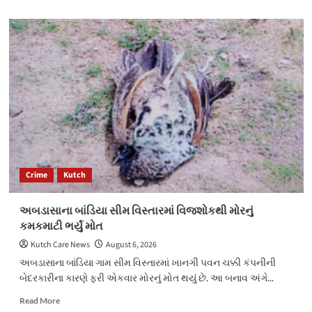
about
પૂર્વ
કચ્છમાં
જુગાર
રમતા
પાંચ
મહિલા
સહિત
11ની
ધરપકડ
Crime
Kutch
અબડાસાના બાંડિયા સીમ વિસ્તારમાં વિજશોકથી મોરનું
કમકમાટી ભર્યું મોત
Kutch Care News
August 6, 2026
અબડાસાના બાંડિયા ગામ સીમ વિસ્તારમાં ખાનગી પવન ચક્કી કંપનીની
બેદરકારીના કારણે ફરી એકવાર મોરનું મોત થયું છે. આ બનાવ અંગે...
Read
Read More
more