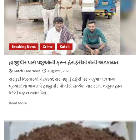
મળતાં
ચકચાર
Breaking News
Crime
Kutch
હાજીપીર પાસે પશુઓની ક્રૂર હેરાફેરીમાં બેની અટકાયત
Kutch Care News
August 6, 2026
સરહદી વિસ્તારમાં ગેરકાયદેસર પશુ હેરાફેરી પર અંકુશ લાવવાના
પ્રયાસોના ભાગરૂપે હાજીપીર પોલીસે સત્યેશ ચાર રસ્તા નજીક હાથ
ધરેલી વાહન તલાસીમાં...
Read
Read More
more
about
હાજીપીર
પાસે
પશુઓની
ક્રૂર