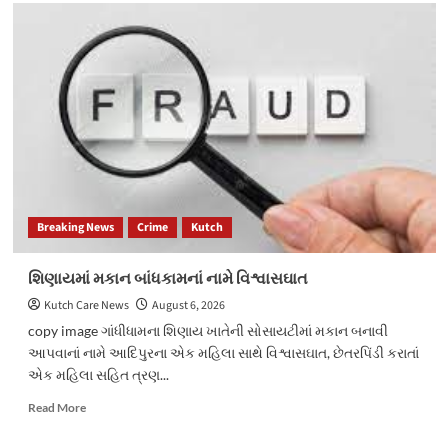
મુંદરામાં
વીજ
કર્મચારીને
માર
મારી
ફરજમાં
રુકાવટ
Breaking News
Crime
Kutch
શિણાયમાં મકાન બાંધકામનાં નામે વિશ્વાસઘાત
Kutch Care News
August 6, 2026
copy image ગાંધીધામના શિણાય ખાતેની સોસાયટીમાં મકાન બનાવી
આપવાનાં નામે આદિપુરના એક મહિલા સાથે વિશ્વાસઘાત, છેતરપિંડી કરાતાં
એક મહિલા સહિત ત્રણ...
Read
Read More
more
about