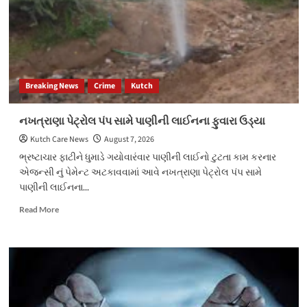
Breaking News
Crime
Kutch
નખત્રાણા પેટ્રોલ પંપ સામે પાણીની લાઈનના ફુવારા ઉડ્યા
Kutch Care News
August 7, 2026
ભ્રષ્ટાચાર ફાટીને ધુમાડે ગયોવારંવાર પાણીની લાઈનો ટુટતા કામ કરનાર
એજન્સી નું પેમેન્ટ અટકાવવામાં આવે નખત્રાણા પેટ્રોલ પંપ સામે
પાણીની લાઈનના...
Read
Read More
more
about
નખત્રાણા
પેટ્રોલ
પંપ
સામે
પાણીની