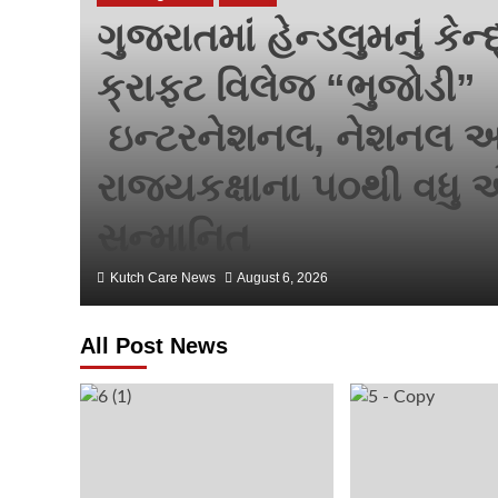
ગુજરાતમાં હેન્ડલુમનું કેન
ક્રાફ્ટ વિલેજ “ભુજોડી”
ાલય
ઇન્ટરનેશનલ, નેશનલ અ
રાજ્યકક્ષાના ૫૦થી વધુ એ
સન્માનિત
Kutch Care News
August 6, 2026
All Post News