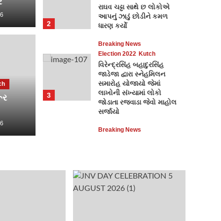
ર
રાઘવ ચઢ્ઢા સાથે છ લોકોએ
26
આપનું ઝાડું છોડીને કમળ
2
ધારણ કર્યો
Breaking 
Breaking News
Election 2022
Kutch
વોર્
વિરેન્દ્રસિંહ બહાદુરસિંહ
જાડેજા દ્વારા સ્નેહમિલન
ા સ્વરોજગાર મેળાનું
એજ્ય
સમારોહ યોજાયો જેમાં
ch
લાખોની સંખ્યામાં લોકો
3
ૂર
ન
તાકી
જોડાતા રજવાડા જેવો માહોલ
સર્જાયો
26
Kutch Car
Breaking News
Election 2022
Gujarat
ભરૂચની દહેજ બાયપાસ રોડ
પર આવેલી માંગલ્ય
સોસાયટીમાં બંધ મકાનને
તસ્કરોએ નિશાન બનાવી
4
રૂ.9.85 લાખના મુદ્દામાલ
ચોરી કરી ફરાર થઈ ગયા