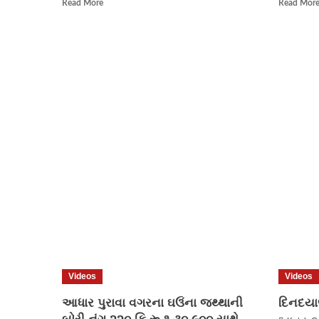
Read
Read More
Read Mor
લખપત
more
તાલુકા
about
સહિતના
દુધઈના
આંગણે
આપડી
સંસ્કૃતિ
કાયમ
રહે
અને
આપડો
ધર્મ
તેના
ભાગરૂપે
શ્રી
રામદેવજીપીરના
આખ્યાણ
નો
આયોજન
કર
Videos
Videos
આધાર પુરાવા વગરના ઘઉંના જથ્થાની
દિનદયાળ