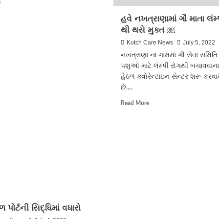
Read
e
ખાસ
more
વાત
હવે નખત્રાણામાં ગૌ માતા લંમ્
about
ચિત્ત
ભુજમાં
થી થસે મુક્ત ￼
કરી
વિવિધ
હતી
Kutch Care News
July 5, 2022
કામો
નખત્રાણા ના ગામમાં ગૌ સેવા સમિતિ દ
માટે
રોડો
પશુઓ માટે લંમ્પી રોગથી બચાવવાના
ઉપર
હેઠળ ક્વોરેન્ટાઇન સેન્ટર શરૂ કરવામ
ખોદાતા
છે....
ખાડાઓ
Read
બાબતે
Read More
more
અમીશભાઈ
about
મહેતા
હવે
દ્વારા
નખત્રાણામાં
કચ્છ
ગૌ
કેર
માતા
સાથે
લંમ્પી
ખાસ
રોગ
વાતચીત
થી
કરવ
થસે
મુક્ત
 પોર્ટની સિદ્ધિમાં વધારો
￼