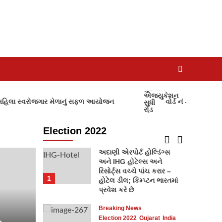
Election 2022
Gujarat
ભરૂચની દહેજ બાયપાસ રોડ
પર આવેલી માંગલ્ય
સોસાયટીમાં બંધ મકાનને
તસ્કરોએ નિશાન બનાવી
4
રૂ.9.85 લાખના મુદ્દામાલ
ચોરી કરી ફરાર થઈ ગયા
Election 2022
Kutch
કેરા કુંદનપુર મતદાન
ા સ્વરોજગાર મેળાનું સફળ આયોજન
વોર્ડ નં – ૧ રાણાવાળી ખાડ
5
Election 2022
Breaking News
Election 2022
India
Kutch
અદાણી એરપોર્ટ હોલ્ડિંગ્સ
અને IHG હોટેલ્સ અને
રિસોર્ટ્સ વચ્ચે પાંચ કરાર –
1
હોટેલ ડીલ; કિમ્પ્ટન ભારતમાં
પ્રવેશ કરે છે
Breaking News
Election 2022
Gujarat
India