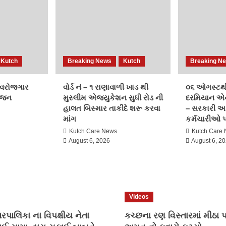
Kutch
Breaking News
Kutch
Breaking N
સ્વરોજગાર
વોર્ડ નં – ૧ રાણાવાળી ખાડ થી
૦૬ ઓગસ્ટથ
ોજન
મુસ્લીમ એજ્યુકેશન સુધી રોડ ની
દરમિયાન એન
હાલત બિસ્માર તાકીદે શરૂ કરવા
– સરકારી અ
માંગ
કર્મચારીઓ
Kutch Care News
Kutch Care
August 6, 2026
August 6, 2
Videos
પાલિકા ના વિપક્ષીય નેતા
કચ્છના રણ વિસ્તારમાં મીઠા 