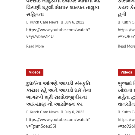
વરસાદ તાલુકાના દયાપર માતાના મઢ
કાસમભાઈ
વિરાણી ઘડુલી મેઘપર લખપત તાલુકા
કચ્છ કે
સહિતના
હતી
Kutch Care News
July 6, 2022
Kutch C
https://www.youtube.com/watch?
https://
v=yi7vbavZl4U
v=xORE
Read
Read More
Read Mor
more
about
દયાપરમાં
મંગળવારે
Videos
Videos
ગાજ
વીજ
દુધઈના આંગણે આપડી સંસ્કૃતિ
ભુજમાં 
સાથે
કાયમ રહે અને આપડો ધર્મ તેના
ખોદાતા
વરસાદ
ભાગરૂપે શ્રી રામદેવજીપીરના
મહેતા દ્
તાલુકાના
દયાપર
આખ્યાણ નો આયોજન કર
વાતચીત
માતાના
Kutch Care News
July 6, 2022
Kutch C
મઢ
https://www.youtube.com/watch?
https://
વિરાણી
ઘડુલી
v=Tgnm5oeu55I
v=zo926
મેઘપર