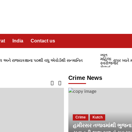
rat
India
Contact us
 રાજ્યકક્ષાના ૫૦થી વધુ એવોર્ડથી સન્માનિત
રાપર ખાતે મહિલ
Crime News
Crime
Kutch
હમીરસર તળાવમાંથી ભુજના