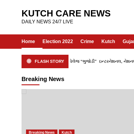
Skip
to
KUTCH CARE NEWS
content
DAILY NEWS 24/7 LIVE
Home
Election 2022
Crime
Kutch
Guja
ં હેન્ડલુમનું કેન્દ્ર ગણાતા ક્રાફ્ટ વિલેજ “ભુજોડી” ઇન્ટરનેશનલ, નેશનલ અને
FLASH STORY
Breaking News
Breaking News
Kutch