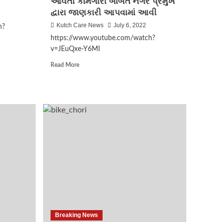
આવતી કામગીરી બાબતે નગર પ્રમુખ
સમારોહ યોજાયો જેમાં
લાખોની સંખ્યામાં લોકો
દ્વારા જાણકારી આપવામાં આવી
3
જોડાતા રજવાડા જેવો માહોલ
Kutch Care News
July 6, 2022
h?
સર્જાયો
https://www.youtube.com/watch?
Breaking News
v=JEuQxe-Y6MI
Election 2022
Gujarat
Read
Read More
ભરૂચની દહેજ બાયપાસ રોડ
more
પર આવેલી માંગલ્ય
about
સોસાયટીમાં બંધ મકાનને
ભુજ
તસ્કરોએ નિશાન બનાવી
4
નગરપાલિકા
રૂ.9.85 લાખના મુદ્દામાલ
દ્વારા
ચોરી કરી ફરાર થઈ ગયા
કરવામાં
આવતી
કામગીરી
Election 2022
Kutch
બાબતે
કેરા કુંદનપુર મતદાન
નગર
પ્રમુખ
5
દ્વારા
જાણકારી
આપવામાં
આવી
Breaking News