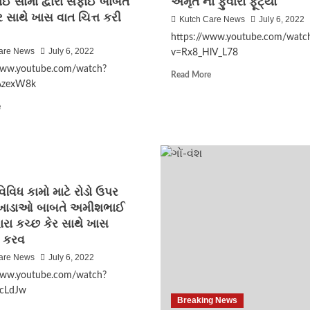
 સામા દ્વારા સફાઈ બાબતે
અમૃત નો ફુવારો ફૂટ્યો
ર સાથે ખાસ વાત ચિત્ત કરી
Kutch Care News
July 6, 2022
https://www.youtube.com/watc
are News
July 6, 2022
v=Rx8_HlV_L78
www.youtube.com/watch?
Read
Read More
AzexW8k
more
about
Read
e
કચ્છના
more
રણ
about
વિસ્તારમાં
ભુજ
મીઠા
નગરપાલિકા
પાણીના
ના
અમૃત
વિપક્ષીય
વિવિધ કામો માટે રોડો ઉપર
નો
નેતા
ફુવારો
 ખાડાઓ બાબતે અમીશભાઈ
કાસમભાઈ
ફૂટ્યો
વારા કચ્છ કેર સાથે ખાસ
સામા
દ્વારા
 કરવ
સફાઈ
are News
July 6, 2022
બાબતે
www.youtube.com/watch?
કચ્છ
કેર
lcLdJw
Breaking News
સાથે