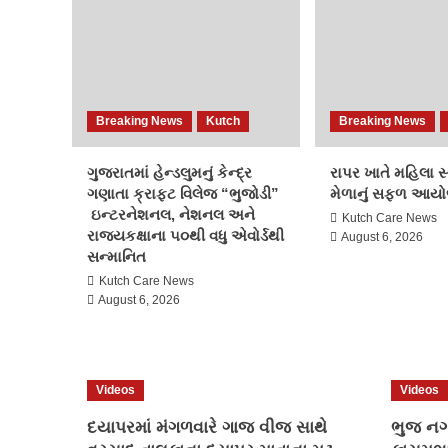
Breaking News
Kutch
Breaking News
ગુજરાતમાં હેન્ડલુમનું કેન્દ્ર
રાપર ખાતે મહિલા 
ગણાતા ક્રાફ્ટ વિલેજ “ભુજોડી”
મેળાનું સફળ આય
ઇન્ટરનેશનલ, નેશનલ અને
Kutch Care News
રાજ્યકક્ષાના ૫૦થી વધુ એવોર્ડથી
August 6, 2026
સન્માનિત
Kutch Care News
August 6, 2026
Videos
Videos
દયાપરમાં મંગળવારે ગાજ વીજ સાથે
ભુજ નગર