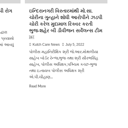
પી રોગ
ઇન્દિરાનગરી વિસ્તારમાંથી મો.સા.
ચોરીના ગુન્હાને શોધી આરોપીને ઝડપી
ચોરી કરેલ મુદામાલ રિક્વર કરતી
ભુજ-શહેર બી ડીવીજન સર્વેલન્સ ટીમ
્વારા
￼
 પ્રયાસો
Kutch Care News
July 5, 2022
ાં આવ્યું
પોલીસ મહાનિરીક્ષિક શ્રી જે.આર.મોથલીયા
સાહેબ બોર્ડર રેન્જ,ભુજ તથા શ્રી સૌરભસિંહ
સાહેબ, પોલીસ અધિક્ષક,પશ્ર્ચિમ કચ્છ-ભુજ
તથા ઇ.નાયબ પોલીસ અધિક્ષક શ્રી
એ.પી.ચૌહાણ...
Read
Read More
more
about
ઇન્દિરાનગરી
વિસ્તારમાંથી
મો.સા.
ચોરીના
ગુન્હાને