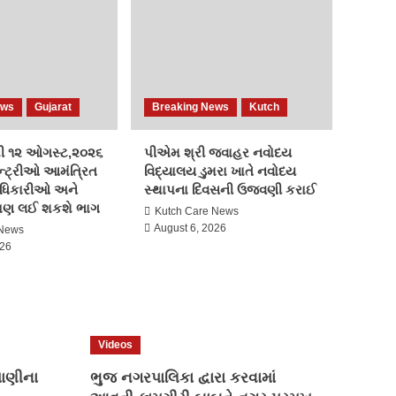
Election 2022
Kutch
કેરા કુંદનપુર મતદાન
5
Breaking News
Election 2022
India
Kutch
ews
Gujarat
Breaking News
Kutch
અદાણી એરપોર્ટ હોલ્ડિંગ્સ
અને IHG હોટેલ્સ અને
ી ૧૨ ઓગસ્ટ,૨૦૨૬
પીએમ શ્રી જવાહર નવોદય
રિસોર્ટ્સ વચ્ચે પાંચ કરાર –
્ટ્રીઓ આમંત્રિત
વિદ્યાલય ડુમરા ખાતે નવોદય
1
હોટેલ ડીલ; કિમ્પ્ટન ભારતમાં
ધિકારીઓ અને
સ્થાપના દિવસની ઉજવણી કરાઈ
પ્રવેશ કરે છે
 પણ લઈ શકશે ભાગ
Kutch Care News
Breaking News
August 6, 2026
 News
Election 2022
Gujarat
India
026
રાઘવ ચઢ્ઢા સાથે છ લોકોએ
આપનું ઝાડું છોડીને કમળ
2
ધારણ કર્યો
Breaking News
Videos
Election 2022
Kutch
વિરેન્દ્રસિંહ બહાદુરસિંહ
પાણીના
ભુજ નગરપાલિકા દ્વારા કરવામાં
જાડેજા દ્વારા સ્નેહમિલન