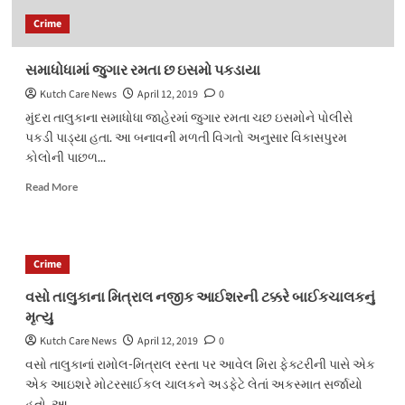
Crime
સમાધોધામાં જુગાર રમતા છ ઇસમો પકડાયા
Kutch Care News
April 12, 2019
0
મુંદરા તાલુકાના સમાધોધા જાહેરમાં જુગાર રમતા ચછ ઇસમોને પોલીસે
પકડી પાડ્યા હતા. આ બનાવની મળતી વિગતો અનુસાર વિકાસપુરમ
કોલોની પાછળ...
Read
Read More
more
about
સમાધોધામાં
જુગાર
Crime
રમતા
છ
વસો તાલુકાના મિત્રાલ નજીક આઈશરની ટક્કરે બાઈકચાલકનું
ઇસમો
મૃત્યુ
પકડાયા
Kutch Care News
April 12, 2019
0
વસો તાલુકાનાં રામોલ-મિત્રાલ રસ્તા પર આવેલ મિરા ફેક્ટરીની પાસે એક
એક આઇશરે મોટરસાઈકલ ચાલકને અડફેટે લેતાં અકસ્માત સર્જાયો
હતો. આ...