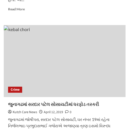
Read
Read More
more
about
વસો
તાલુકાના
મિત્રાલ
નજીક
આઈશરની
ટક્કરે
બાઈકચાલકનું
મૃત્યુ
Crime
જુનાગઢમાં સરદાર પટેલ સોસાયટીમાં ધરફોડ તસ્કરી
Kutch Care News
April 12, 2019
0
જુનાગઢમાં જોષીપરા, સરદાર પટેલ સોસાયટી, ઘર નંબર 19માં રહેતા
નિર્જલભાઇ પ્રભુદાસભાઈ ગજેરાએ અજાણ્યા ત્રણ ઇસમો વિરૂધ્ધ