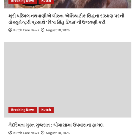
Breaking News
Kutch
શ્રી પરિમલ નથવાણીએ ગીરના એશિયાટીક સિંહના સંરક્ષણ પરની
ડોક્યુમેન્ટ્રી પ્રસાથે ‘વિશ્વ સિંહ દિવસ’ની ઉજવણી કરી
Kutch Care News
August 10, 2026
Breaking News
Kutch
મેદસ્વિતા મુક્ત ગુજરાત : ચોમાસામાં ઉપવાસના ફાયદા
Kutch Care News
August 10, 2026