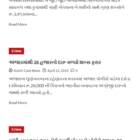
બગસરા વિસ્તારમાંથી બે જુદી જુદી જગ્યાએથી તસ્કરીના નવ મોટર
સાયકલ તથા કુવામાંથી પાણી ખેંચવાના બે મશીનો સાથે ત્રણ શખ્સોને
રૂ.૩,૨૧,૦૦૦ના...
Read
Read More
more
about
બગસરા
પંથકમાંથી
Crime
૩.૨૧
લાખના
અંજારમાંથી 26 હજારનો દારૂ મળ્યો શખ્સ ફરાર
તસ્કરીના
Kutch Care News
April 12, 2019
0
મુદામાલ
સાથે
અંજારના લુણંગનગરના રહેણાકના મકાનમાં અંજાર પોલીસે પાડેલા દરોડા
ત્રણ
દરમિયાન રૂ.26,000 ની કિંમતનો ભારતીય બનાવટના અંગ્રેજી દારૂનો
ઈસમ
જથ્થો મળી આવ્યો હતો...
ઝડપાયા
Read
Read More
more
about
અંજારમાંથી
26
Crime
હજારનો
દારૂ