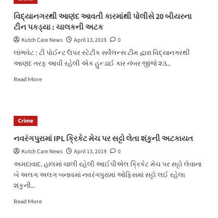
વિદ્યાનગરથી આણંદ આવતી કારમાંથી પોલીસે 20 બીયરના
ટીન પકડ્યા : ચાલકની અટક
Kutch Care News
April 13, 2019
0
લાંભવેટ : ટી પોઈન્ટ ઉપર સ્ટેટીક સર્વેલન્સ ટીમ દ્વારા વિદ્યાનગરથી
આણંદ તરફ આવી રહેલી એક હુન્ડાઈ કાર નંબર જીજે ૨૩...
Read
Read More
more
about
વિદ્યાનગરથી
આણંદ
Crime
આવતી
કારમાંથી
નવરંગપુરામાં IPL ક્રિકેટ મેચ પર સટ્ટો લેતા શંકુની અટકાયત
પોલીસે
Kutch Care News
April 13, 2019
0
20
બીયરના
અમદાવાદ, હાલમાં ચાલી રહેલી આઈપીએલ ક્રિકેટ મેચ પર સટ્ટો લેવાના
ટીન
બે અલગ અલગ બનાવમાં નવરંગપુરામાં ઓફિસમાં સટ્ટો લઈ રહેલા
પકડ્યા
શંકુની...
:
ચાલકની
Read
Read More
અટક
more