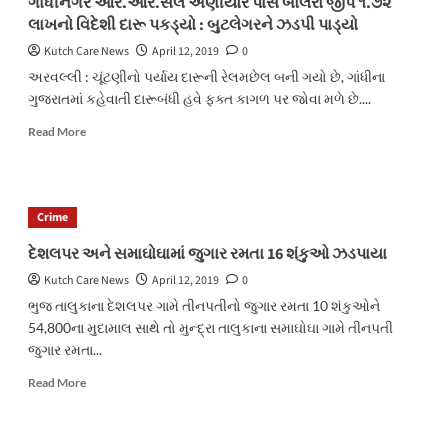
ગાંધીનગર આર.આર.સેલે અણીયોર પાસે બોલેરો જીપ ૧.૭૨
મળ્યો
લાખનો વિદેશી દારૂ પકડ્યો : બુટલેગરને ઝડપી પાડ્યો
શખ્સ
ફરાર
Kutch Care News
April 12, 2019
0
અરવલ્લી : ચૂંટણીનો પર્યાય દારૂની રેલમછેલ બની ગયો છે, ગાંધીના
ગુજરાતમાં કહેવાતી દારૂબંધી હવે ફક્ત કાગળ પર જોવા મળે છે....
Read
Read More
more
about
ગાંધીનગર
આર.આર.સેલે
Crime
અણીયોર
પાસે
દેશલપર અને સમાઘોઘામાં જુગાર રમતા 16 શંકુઓ ઝડપાયા
બોલેરો
Kutch Care News
April 12, 2019
0
જીપ
૧.૭૨
ભુજ તાલુકાના દેશલપર ગામે તીનપતીનો જુગાર રમતા 10 શંકુઓને
લાખનો
54,800ના મુદામાલ સાથે તો મુન્દ્રા તાલુકાના સમાઘોઘા ગામે તીનપતી
વિદેશી
જુગાર રમતા...
દારૂ
પકડ્યો
Read
Read More
:
more
બુટલેગરને
about
ઝડપી
દેશલપર