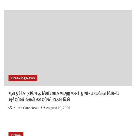
Breaking News
પ્રાકૃતિક કૃષિ પદ્ધતિથી શાકભાજી અને ફળોના વાવેતર વિશેની
શ્રેણીમાં આવો જાણીએ દાડમ વિશે
Kutch Care News
August 10, 2026
Crime