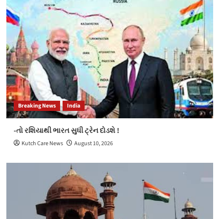
રજવાડા જેવો માહોલ સર્જાયો
3
Breaking News
Election 2022
Gujarat
ભરૂચની દહેજ બાયપાસ રોડ પર આવેલી માંગલ્ય
સોસાયટીમાં બંધ મકાનને તસ્કરોએ નિશાન બનાવી
રૂ.9.85 લાખના મુદ્દામાલ ચોરી કરી ફરાર થઈ ગયા
4
Election 2022
Kutch
કેરા કુંદનપુર મતદાન
Breaking News
India
5
-તો રશિયાથી ભારત સુધી ટ્રેન દોડશે !
Breaking News
Election 2022
India
Kutch
અદાણી એરપોર્ટ હોલ્ડિંગ્સ અને IHG હોટેલ્સ અને
Kutch Care News
August 10, 2026
રિસોર્ટ્સ વચ્ચે પાંચ કરાર – હોટેલ ડીલ; કિમ્પ્ટન
ભારતમાં પ્રવેશ કરે છે
1
Breaking News
Election 2022
Gujarat
India
રાઘવ ચઢ્ઢા સાથે છ લોકોએ આપનું ઝાડું છોડીને કમળ
ધારણ કર્યો
2