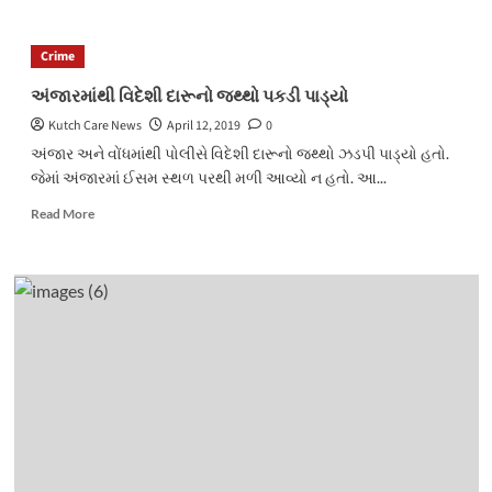
about
નવરંગપુરામાં
IPL
Crime
ક્રિકેટ
મેચ
અંજારમાંથી વિદેશી દારૂનો જથ્થો પકડી પાડ્યો
પર
Kutch Care News
April 12, 2019
0
સટ્ટો
લેતા
અંજાર અને વોંધમાંથી પોલીસે વિદેશી દારૂનો જથ્થો ઝડપી પાડ્યો હતો.
શંકુની
જેમાં અંજારમાં ઈસમ સ્થળ પરથી મળી આવ્યો ન હતો. આ...
અટકાયત
Read
Read More
more
about
અંજારમાંથી
વિદેશી
દારૂનો
જથ્થો
પકડી
પાડ્યો