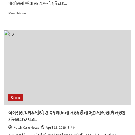
પોલીસમાં એવા મતલબની ફરિયાદ...
Read
Read More
more
about
જુનાગઢમાં
સરદાર
પટેલ
સોસાયટીમાં
ધરફોડ
તસ્કરી
Crime
બગસરા પંથકમાંથી ૩.૨૧ લાખના તસ્કરીના મુદામાલ સાથે ત્રણ
ઈસમ ઝડપાયા
Kutch Care News
April 12, 2019
0