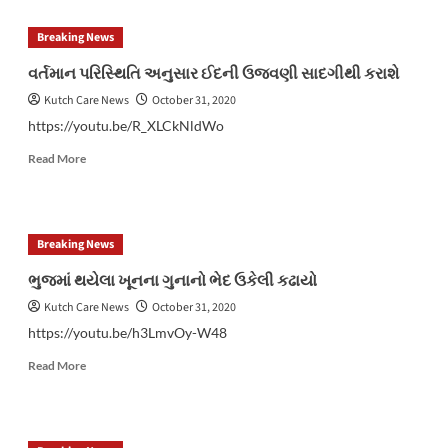
મારી
ભુજના
લૂંટ
જીઈબી
Breaking News
કરાઈ
ગેટ
પાસે
વર્તમાન પરિસ્થિતિ અનુસાર ઈદની ઉજવણી સાદગીથી કરાશે
સ્વીફ્ટ
Kutch Care News
October 31, 2020
કારમાં
આગ
https://youtu.be/R_XLCkNldWo
લાગતા
Read
અફરાતફરી
Read More
more
about
વર્તમાન
પરિસ્થિતિ
Breaking News
અનુસાર
ઈદની
ભુજમાં થયેલા ખૂનના ગુનાનો ભેદ ઉકેલી કઢાયો
ઉજવણી
Kutch Care News
October 31, 2020
સાદગીથી
કરાશે
https://youtu.be/h3LmvOy-W48
Read
Read More
more
about
ભુજમાં
થયેલા