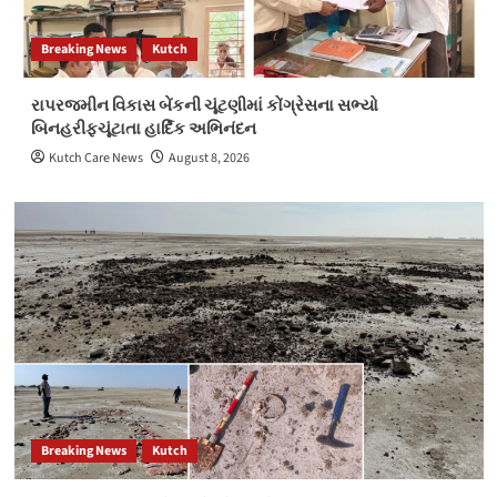
Breaking News
Kutch
રાપરજમીન વિકાસ બેંકની ચૂંટણીમાં કોંગ્રેસના સભ્યો
બિનહરીફચૂંટાતા હાર્દિક અભિનંદન
Kutch Care News
August 8, 2026
Breaking News
Kutch