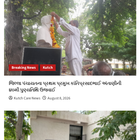
રજવાડા જેવો માહોલ સર્જાયો
3
Breaking News
Election 2022
Gujarat
ભરૂચની દહેજ બાયપાસ રોડ પર આવેલી માંગલ્ય
સોસાયટીમાં બંધ મકાનને તસ્કરોએ નિશાન બનાવી
રૂ.9.85 લાખના મુદ્દામાલ ચોરી કરી ફરાર થઈ ગયા
4
Election 2022
Kutch
કેરા કુંદનપુર મતદાન
Breaking News
Kutch
5
જિલ્લા પંચાયતના પ્રથમ પ્રમુખ કાંતિપ્રસાદભાઈ અંતાણીની
Breaking News
Election 2022
India
Kutch
૪૦મી પુણ્યતિથિ ઉજવાઈ
અદાણી એરપોર્ટ હોલ્ડિંગ્સ અને IHG હોટેલ્સ અને
રિસોર્ટ્સ વચ્ચે પાંચ કરાર – હોટેલ ડીલ; કિમ્પ્ટન
Kutch Care News
August 8, 2026
ભારતમાં પ્રવેશ કરે છે
1
Breaking News
Election 2022
Gujarat
India
રાઘવ ચઢ્ઢા સાથે છ લોકોએ આપનું ઝાડું છોડીને કમળ
ધારણ કર્યો
2