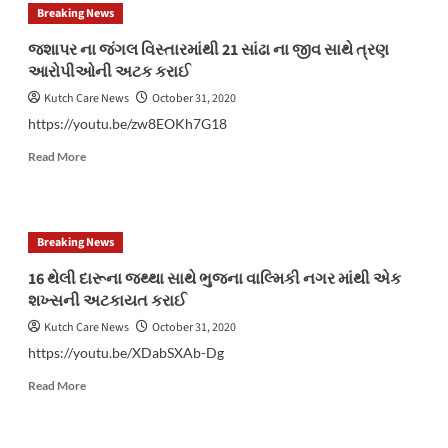
નગરપાલિકાના
Breaking News
પૂર્વ
પ્રમુખ
જશાપર ના જંગલ વિસ્તારમાંથી 21 સાંઢા ના જીવ સાથે ત્રણ
રસિકભાઇ
આરોપીઓની અટક કરાઈ
ઠક્કરની
પુણ્યતિથિ
Kutch Care News
October 31, 2020
નિમિત્તે
https://youtu.be/zw8EOKh7G18
અંજલિ
અપાઇ
Read
Read More
more
about
જશાપર
ના
Breaking News
જંગલ
વિસ્તારમાંથી
16 થેલી દારૂના જથ્થા સાથે ભુજના વાલ્મિકી નગર માંથી એક
21
શખ્સની અટકાયત કરાઈ
સાંઢા
ના
Kutch Care News
October 31, 2020
જીવ
https://youtu.be/XDabSXAb-Dg
સાથે
ત્રણ
Read
Read More
આરોપીઓની
more
અટક
about
કરાઈ
16