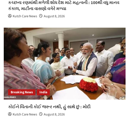
કચ્છના રણમાંથી મળેલી શોધ દેશ માટે મહત્વની : 100થી વધુ માનવ
કંકાલ, માટીના વાસણો વગેરે મળ્યા
Kutch Care News
August 8, 2026
Breaking News
India
કોઈને ચિંતાની કોઈ જરૂર નથી, હું સાથે છું : મોદી
Kutch Care News
August 8, 2026