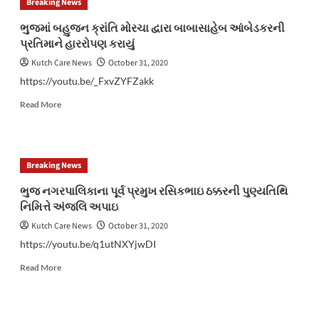
Breaking News
ખૂનના
ગુનાનો
ભુજમાં બહુજન ક્રાંતિ મોરચા દ્વારા બાબાસાહેબ આંબેડકરની
ભેદ
પ્રતિમાને હારરોપણ કરાયું
ઉકેલી
કઢાયો
Kutch Care News
October 31, 2020
https://youtu.be/_FxvZYFZakk
Read
Read More
more
about
ભુજમાં
બહુજન
Breaking News
ક્રાંતિ
મોરચા
ભુજ નગરપાલિકાના પૂર્વ પ્રમુખ રસિકભાઇ ઠક્કરની પુણ્યતિથિ
દ્વારા
નિમિત્તે અંજલિ અપાઇ
બાબાસાહેબ
આંબેડકરની
Kutch Care News
October 31, 2020
પ્રતિમાને
https://youtu.be/q1utNXYjwDI
હારરોપણ
કરાયું
Read
Read More
more
about
ભુજ