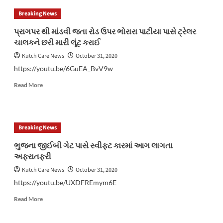
નજીક
વધુ
Breaking News
થયેલા
એક
અકસ્માતમાં
આરોપીને
પ્રાગપર થી માંડવી જતા રોડ ઉપર ભોરારા પાટીયા પાસે ટ્રેલર
ત્રણ
પકડી
ચાલકને છરી મારી લૂંટ કરાઈ
વ્યક્તિના
પડાયો
મૃત્યુ
Kutch Care News
October 31, 2020
https://youtu.be/6GuEA_BvV9w
Read
Read More
more
about
પ્રાગપર
થી
Breaking News
માંડવી
જતા
ભુજના જીઈબી ગેટ પાસે સ્વીફ્ટ કારમાં આગ લાગતા
રોડ
અફરાતફરી
ઉપર
ભોરારા
Kutch Care News
October 31, 2020
પાટીયા
https://youtu.be/UXDFREmym6E
પાસે
ટ્રેલર
Read
Read More
ચાલકને
more
છરી
about