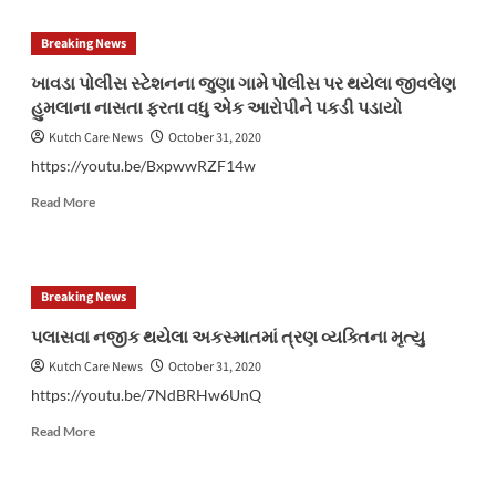
Breaking News
ખાવડા પોલીસ સ્ટેશનના જુણા ગામે પોલીસ પર થયેલા જીવલેણ
હુમલાના નાસતા ફરતા વધુ એક આરોપીને પકડી પડાયો
Kutch Care News
October 31, 2020
https://youtu.be/BxpwwRZF14w
Read
Read More
more
about
ખાવડા
પોલીસ
Breaking News
સ્ટેશનના
જુણા
પલાસવા નજીક થયેલા અકસ્માતમાં ત્રણ વ્યક્તિના મૃત્યુ
ગામે
Kutch Care News
October 31, 2020
પોલીસ
પર
https://youtu.be/7NdBRHw6UnQ
થયેલા
Read
જીવલેણ
Read More
more
હુમલાના
about
નાસતા
પલાસવા
ફરતા